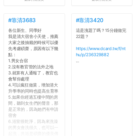
心教授看起來要輕輕放下
了，之後履歷不會留下汙
點...，希望這次事件不要助
長作弊的風氣。
#靠清3683
#靠清3420
各位新生、同學好
這是洩題了嗎？15分鐘做完
反正老人我明天就要搬離新
我是清大宿舍小天使，推薦
22題？
竹，之後如何發展與我無
大家之後抽籤的時候可以優
關，就當最後一天發個牢騷
先考慮碩齋，原因有以下幾
https://www.dcard.tw/f/nt
吧XD，祝學弟妹們修課順利
點：
hu/p/236329882
~~...
1.男女合宿
...
2.沒有教官管的法外之地
3.就算有人通報了，教官也
會幫你處理
4.可以瘋狂做菜，增加清大
升學率的同時也提高生育率
5.如果你經過五樓中間的房
間，聽到女生們的聲音，那
是正常的，因為她們有申請
宿舍
6.浴室很乾淨，因為來洗澡
的男女會洗很久，也可以一
起洗，共浴是碩齋的優良傳