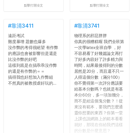
點擊打開全文
點擊打開全文
#靠清3411
#靠清3741
遠距考試
物理系的邪惡胖胖
難度暴增 題數也爆多
你真的很糟糕喔 我們全班第
沒作弊的考得很絕望 有作弊
一次學latex全班自學 ，好
的應該也會被影響但是還是
不容易看了好幾篇論文再打
比沒作弊的好吧
了好多內容好了許多精力與
這樣到底是在搞乖乖沒作弊
時間，結果最後得到的分數
的還是有作弊的＝＝
居然是20分，而且還不只一
搞得我也好想加入作弊組
人得這個分數（滿分100）
不然真的被教授虐好玩的...
你不覺得第一次評分應該要
給基本分數嗎？也就是有基
本分60分，多一項加幾分，
而不是給這個鬼分數？！從
來沒有範本，要我們怎麼通
靈你想要的東西？你第一堂
上課也說網路上的範本看看
就好，那現在你給我們這樣
的分數是什麼意思？