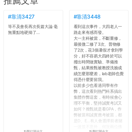
推薦文章
#靠清3427
#靠清3448
等不及會長再次長篇大論 毫
看到這次事件，大四老人一
無重點地硬拗了...
路走來有感而發。
大一主科被當，不斷重修，
最後微二修了3次、普物修
了2次，花3個暑假才拿到學
分，好不容易大四終於可以
撥出時間做實驗、準備推
甄，結果推甄被教授洗臉成
績怎麼那麼差，lab老師也覺
得憑什麼要留我。
以前多少也看過同學有作
弊，這次看到熱門科系搞出
集體作弊這套，有時候會心
理不平衡，堅持誠實考試又
如何？推甄就是看GPA，作
弊被當和誠實應考被當，都
是D、E...有人會選擇前者賭
一波並不意外，何況兩位佛
點擊打開全文
點擊打開全文