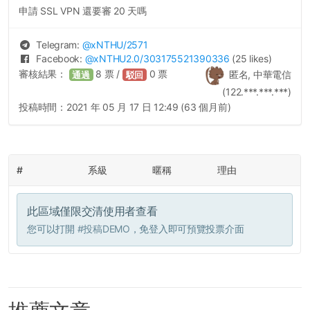
申請 SSL VPN 還要審 20 天嗎
Telegram:
@
xNTHU
/2571
Facebook:
@
xNTHU2.0
/303175521390336
(25 likes)
審核結果：
8
票 /
0
票
匿名, 中華電信
通過
駁回
(122.***.***.***)
投稿時間：
2021 年 05 月 17 日 12:49 (63 個月前)
#
系級
暱稱
理由
此區域僅限交清使用者查看
您可以打開
#投稿DEMO
，免登入即可預覽投票介面