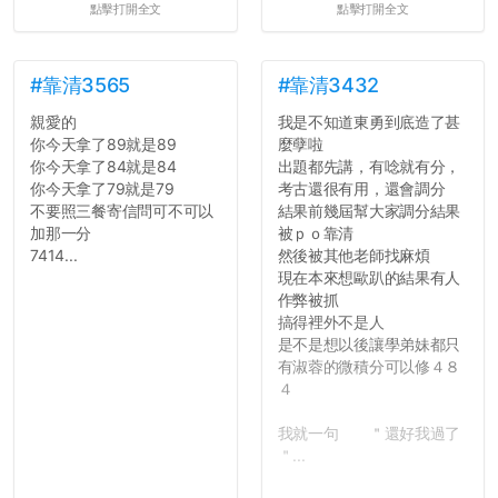
點擊打開全文
點擊打開全文
統呢！
7.歡迎其他碩齋夥伴分享~
如果有任何想要我推薦的宿
舍房間，都歡迎留言讓我知
#靠清3565
#靠清3432
道...
親愛的
我是不知道東勇到底造了甚
你今天拿了89就是89
麼孽啦
你今天拿了84就是84
出題都先講，有唸就有分，
你今天拿了79就是79
考古還很有用，還會調分
不要照三餐寄信問可不可以
結果前幾屆幫大家調分結果
加那一分
被ｐｏ靠清
7414...
然後被其他老師找麻煩
現在本來想歐趴的結果有人
作弊被抓
搞得裡外不是人
是不是想以後讓學弟妹都只
有淑蓉的微積分可以修４８
４
我就一句 ＂還好我過了
＂...