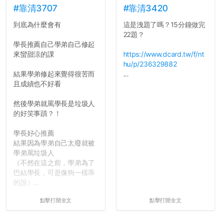
長作弊的風氣。
舍房間，都歡迎留言讓我知
#靠清3707
#靠清3420
道...
到底為什麼會有
這是洩題了嗎？15分鐘做完
反正老人我明天就要搬離新
22題？
竹，之後如何發展與我無
學長推薦自己學弟自己修起
關，就當最後一天發個牢騷
來蠻甜涼的課
https://www.dcard.tw/f/nt
吧XD，祝學弟妹們修課順利
hu/p/236329882
~~...
結果學弟修起來覺得很苦而
...
且成績也不好看
然後學弟就罵學長是垃圾人
的好笑事蹟？！
學長好心推薦
結果因為學弟自己太廢就被
學弟罵垃圾人
（不然在這之前，學弟為了
巴結學長，可是像狗一樣乖
的說）...
點擊打開全文
點擊打開全文