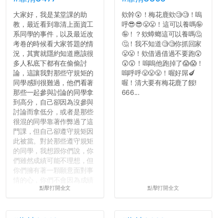
大家好，我是某堂課的助
欸幹😲！梅花鹿欸🧐🧐！嗚
教，最近看到靠清上面資工
呼😎😎😤😤！這可以養嗎🤪
系同學的事件，以及最近改
🤪！？欸蟑螂這可以養嗎🤔
考卷的時候看大家答題的情
🤔！我不知道🧐🧐你抓回家
況，其實就隱約知道應該很
😤😤！欸借過借過不要跑😲
多人私底下都有在偷偷討
😲😲！嗚嗚他跑掉了😱😱！
論，這讓我對那些守規矩的
嗚呼呼😤😤😤！喔好屌🍆
同學感到很難過，他們看著
喔！清大要有梅花鹿了餒!
那些一起參與討論的同學拿
666...
到高分，自己卻因為沒參與
討論而拿低分，或者是那些
很混的同學靠著作弊過了這
門課，但自己卻遵守規矩因
此被當。對於那些遵守規矩
的同學，我想跟你們說，你
們雖然成績可能不理想，但
你們擁有著一顆願意面對事
情的心，你們不會因為成績
點擊打開全文
點擊打開全文
壓力而選擇逃避(作弊)，在
這一點上你們做的比那些作
弊的同學好太多了，雖然成