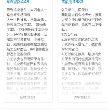
績無法體現你們的努力，但
#靠清3448
#靠清3683
往後你們正直的態度一定會
看到這次事件，大四老人一
各位新生、同學好
讓你們在社會上適應得更
路走來有感而發。
我是清大宿舍小天使，推薦
好。最後，那些作弊的同
大一主科被當，不斷重修，
大家之後抽籤的時候可以優
學，你們要瞭解到作弊對你
最後微二修了3次、普物修
先考慮碩齋，原因有以下幾
們而言是沒有任何好處的，
了2次，花3個暑假才拿到學
點：
大學是你們唯一可以勇敢認
分，好不容易大四終於可以
1.男女合宿
錯但不需要付出太大代價的
撥出時間做實驗、準備推
2.沒有教官管的法外之地
地方，你們在這時候如果不
甄，結果推甄被教授洗臉成
3.就算有人通報了，教官也
會學會...
績怎麼那麼差，lab老師也覺
會幫你處理
得憑什麼要留我。
4.可以瘋狂做菜，增加清大
以前多少也看過同學有作
升學率的同時也提高生育率
弊，這次看到熱門科系搞出
5.如果你經過五樓中間的房
集體作弊這套，有時候會心
間，聽到女生們的聲音，那
理不平衡，堅持誠實考試又
是正常的，因為她們有申請
如何？推甄就是看GPA，作
宿舍
弊被當和誠實應考被當，都
6.浴室很乾淨，因為來洗澡
是D、E...有人會選擇前者賭
的男女會洗很久，也可以一
一波並不意外，何況兩位佛
起洗，共浴是碩齋的優良傳
點擊打開全文
點擊打開全文
心教授看起來要輕輕放下
統呢！
了，之後履歷不會留下汙
7.歡迎其他碩齋夥伴分享~
點...，希望這次事件不要助
如果有任何想要我推薦的宿