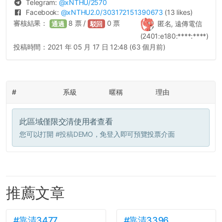
Telegram:
@
xNTHU
/2570
Facebook:
@
xNTHU2.0
/303172151390673
(13 likes)
審核結果：
8
票 /
0
票
匿名, 遠傳電信
通過
駁回
(2401:e180:****:****)
投稿時間：
2021 年 05 月 17 日 12:48 (63 個月前)
#
系級
暱稱
理由
此區域僅限交清使用者查看
您可以打開
#投稿DEMO
，免登入即可預覽投票介面
推薦文章
#靠清3477
#靠清3396