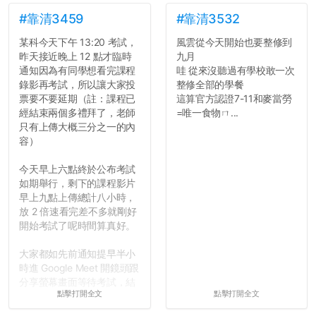
#靠清3459
#靠清3532
某科今天下午 13:20 考試，
風雲從今天開始也要整修到
昨天接近晚上 12 點才臨時
九月
通知因為有同學想看完課程
哇 從來沒聽過有學校敢一次
錄影再考試，所以讓大家投
整修全部的學餐
票要不要延期（註：課程已
這算官方認證7-11和麥當勞
經結束兩個多禮拜了，老師
=唯一食物ㄇ...
只有上傳大概三分之一的內
容）
今天早上六點終於公布考試
如期舉行，剩下的課程影片
早上九點上傳總計八小時，
放 2 倍速看完差不多就剛好
開始考試了呢時間算真好。
大家都如先前通知提早半小
時進 Google Meet 開鏡頭跟
分享螢幕畫面等待考試，結
點擊打開全文
點擊打開全文
果就是無止盡的等待，等到
兩點多都還在處理技術性問