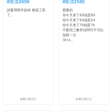
舍房間，都歡迎留言讓我知
#靠清3659
#靠清3565
道...
請愛用密件副本 都資工系
親愛的
了...
你今天拿了89就是89
你今天拿了84就是84
你今天拿了79就是79
不要照三餐寄信問可不可以
加那一分
7414...
點擊打開全文
點擊打開全文