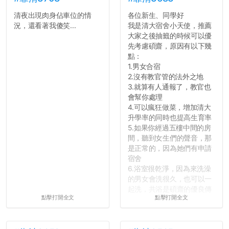
清夜出現肉身佔車位的情
各位新生、同學好
況，還看著我傻笑...
我是清大宿舍小天使，推薦
大家之後抽籤的時候可以優
先考慮碩齋，原因有以下幾
點：
1.男女合宿
2.沒有教官管的法外之地
3.就算有人通報了，教官也
會幫你處理
4.可以瘋狂做菜，增加清大
升學率的同時也提高生育率
5.如果你經過五樓中間的房
間，聽到女生們的聲音，那
是正常的，因為她們有申請
宿舍
6.浴室很乾淨，因為來洗澡
的男女會洗很久，也可以一
起洗，共浴是碩齋的優良傳
點擊打開全文
點擊打開全文
統呢！
7.歡迎其他碩齋夥伴分享~
如果有任何想要我推薦的宿