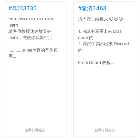
景，最後你憑什麼只給我們
對論文的評論10分？！...
#靠清3735
#靠清3463
ee-class>>>>>>>>>>e-
清大資工兩種人 😆😆😆
learn
請各位教授速速放棄e-
1. 考試中寫不出來 Diss
learn，方便你我新生活
code 的
2. 考試中寫不出來 Discord
............e-learn真的有夠難
的
用...
From Dcard 校板...
點擊打開全文
點擊打開全文