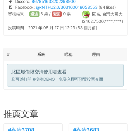
Discord:
867851633202298900
Facebook:
@
xNTHU2.0
/303160018058553
(84 likes)
審核結果：
6
票 /
0
票
匿名, 台灣大哥大
通過
駁回
(2402:7500:****:****)
投稿時間：
2021 年 05 月 17 日 12:23 (63 個月前)
#
系級
暱稱
理由
此區域僅限交清使用者查看
您可以打開
#投稿DEMO
，免登入即可預覽投票介面
推薦文章
#靠清3708
#靠清3683