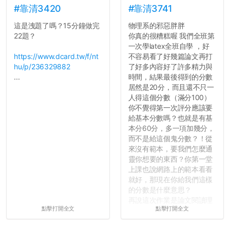
#靠清3420
#靠清3741
這是洩題了嗎？15分鐘做完
物理系的邪惡胖胖
22題？
你真的很糟糕喔 我們全班第
一次學latex全班自學 ，好
https://www.dcard.tw/f/nt
不容易看了好幾篇論文再打
hu/p/236329882
了好多內容好了許多精力與
...
時間，結果最後得到的分數
居然是20分，而且還不只一
人得這個分數（滿分100）
你不覺得第一次評分應該要
給基本分數嗎？也就是有基
本分60分，多一項加幾分，
而不是給這個鬼分數？！從
來沒有範本，要我們怎麼通
靈你想要的東西？你第一堂
上課也說網路上的範本看看
就好，那現在你給我們這樣
的分數是什麼意思？
再說這次作業是論文閱讀理
點擊打開全文
點擊打開全文
解與評論，既然已經寫下實
驗原理實驗步驟，實驗背