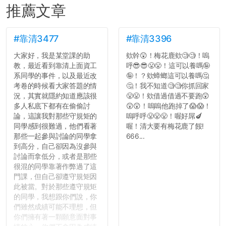
推薦文章
#靠清3477
#靠清3396
大家好，我是某堂課的助
欸幹😲！梅花鹿欸🧐🧐！嗚
教，最近看到靠清上面資工
呼😎😎😤😤！這可以養嗎🤪
系同學的事件，以及最近改
🤪！？欸蟑螂這可以養嗎🤔
考卷的時候看大家答題的情
🤔！我不知道🧐🧐你抓回家
況，其實就隱約知道應該很
😤😤！欸借過借過不要跑😲
多人私底下都有在偷偷討
😲😲！嗚嗚他跑掉了😱😱！
論，這讓我對那些守規矩的
嗚呼呼😤😤😤！喔好屌🍆
同學感到很難過，他們看著
喔！清大要有梅花鹿了餒!
那些一起參與討論的同學拿
666...
到高分，自己卻因為沒參與
討論而拿低分，或者是那些
很混的同學靠著作弊過了這
門課，但自己卻遵守規矩因
此被當。對於那些遵守規矩
的同學，我想跟你們說，你
們雖然成績可能不理想，但
你們擁有著一顆願意面對事