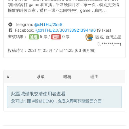
別回宿舍打 game 看直播，平常幾個月才回家一次，特別挑疫情
擴散的時候回家，禮拜一還不忘回宿舍打 game，真的....
Telegram:
@
xNTHU
/2558
Facebook:
@
xNTHU2.0
/303133921394496
(9 likes)
審核結果：
5
票 /
0
票
匿名, 台灣之星
通過
駁回
(1.***.***.***)
投稿時間：
2021 年 05 月 17 日 11:25 (63 個月前)
#
系級
暱稱
理由
此區域僅限交清使用者查看
您可以打開
#投稿DEMO
，免登入即可預覽投票介面