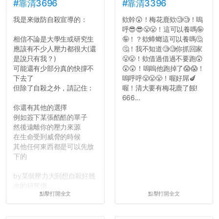
#靠清3696
#靠清3396
我是來做防自殺宣導的：
欸幹😲！梅花鹿欸🧐🧐！嗚
呼😎😎😤😤！這可以養嗎🤪
相信不論是大學生或研究生
🤪！？欸蟑螂這可以養嗎🤔
應該有不少人壓力都很大(還
🤔！我不知道🧐🧐你抓回家
是說只有我？)
😤😤！欸借過借過不要跑😲
可能還有少部分真的快撐不
😲😲！嗚嗚他跑掉了😱😱！
下去了
嗚呼呼😤😤😤！喔好屌🍆
但除了自殺之外，請記住：
喔！清大要有梅花鹿了餒!
666...
你還有其他的選擇
例如簽下某張酷酷的單子
然後遠離你的壓力來源
在生命受到威脅的時候
其他任何東西都是可以先放
下的
by某個壓力大到想自殺好幾
次的研究僧...
點擊打開全文
點擊打開全文