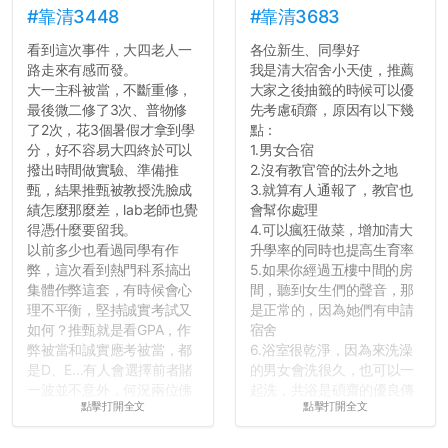
#靠清3448
#靠清3683
看到這次事件，大四老人一
各位新生、同學好
路走來有感而發。
我是清大宿舍小天使，推薦
大一主科被當，不斷重修，
大家之後抽籤的時候可以優
最後微二修了3次、普物修
先考慮碩齋，原因有以下幾
了2次，花3個暑假才拿到學
點：
分，好不容易大四終於可以
1.男女合宿
撥出時間做實驗、準備推
2.沒有教官管的法外之地
甄，結果推甄被教授洗臉成
3.就算有人通報了，教官也
績怎麼那麼差，lab老師也覺
會幫你處理
得憑什麼要留我。
4.可以瘋狂做菜，增加清大
以前多少也看過同學有作
升學率的同時也提高生育率
弊，這次看到熱門科系搞出
5.如果你經過五樓中間的房
集體作弊這套，有時候會心
間，聽到女生們的聲音，那
理不平衡，堅持誠實考試又
是正常的，因為她們有申請
如何？推甄就是看GPA，作
宿舍
弊被當和誠實應考被當，都
6.浴室很乾淨，因為來洗澡
是D、E...有人會選擇前者賭
的男女會洗很久，也可以一
一波並不意外，何況兩位佛
起洗，共浴是碩齋的優良傳
點擊打開全文
點擊打開全文
心教授看起來要輕輕放下
統呢！
了，之後履歷不會留下汙
7.歡迎其他碩齋夥伴分享~