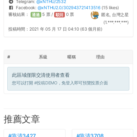
Telegram:
@
xNTHU
/2532
Facebook:
@
xNTHU2.0
/302943721413516
(15 likes)
審核結果：
5
票 /
0
票
匿名, 台灣之星
通過
駁回
(1.***.***.***)
投稿時間：
2021 年 05 月 17 日 04:10 (63 個月前)
#
系級
暱稱
理由
此區域僅限交清使用者查看
您可以打開
#投稿DEMO
，免登入即可預覽投票介面
推薦文章
#靠清3427
#靠清3708