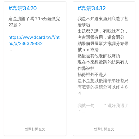
點...，希望這次事件不要助
如果有任何想要我推薦的宿
長作弊的風氣。
舍房間，都歡迎留言讓我知
#靠清3420
#靠清3432
道...
這是洩題了嗎？15分鐘做完
我是不知道東勇到底造了甚
反正老人我明天就要搬離新
22題？
麼孽啦
竹，之後如何發展與我無
出題都先講，有唸就有分，
關，就當最後一天發個牢騷
https://www.dcard.tw/f/nt
考古還很有用，還會調分
吧XD，祝學弟妹們修課順利
hu/p/236329882
結果前幾屆幫大家調分結果
~~...
...
被ｐｏ靠清
然後被其他老師找麻煩
現在本來想歐趴的結果有人
作弊被抓
搞得裡外不是人
是不是想以後讓學弟妹都只
有淑蓉的微積分可以修４８
４
我就一句 ＂還好我過了
＂...
點擊打開全文
點擊打開全文