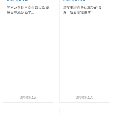
等不及會長再次長篇大論 毫
清夜出現肉身佔車位的情
無重點地硬拗了...
況，還看著我傻笑...
點擊打開全文
點擊打開全文