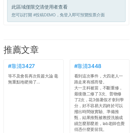
此區域僅限交清使用者查看
您可以打開
#投稿DEMO
，免登入即可預覽投票介面
推薦文章
#靠清3427
#靠清3448
等不及會長再次長篇大論 毫
看到這次事件，大四老人一
無重點地硬拗了...
路走來有感而發。
大一主科被當，不斷重修，
最後微二修了3次、普物修
了2次，花3個暑假才拿到學
分，好不容易大四終於可以
撥出時間做實驗、準備推
甄，結果推甄被教授洗臉成
績怎麼那麼差，lab老師也覺
得憑什麼要留我。