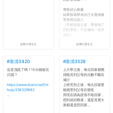
學長好心推薦
結果因為學弟自己太廢就被
學弟罵垃圾人
（不然在這之前，學弟為了
巴結學長，可是像狗一樣乖
的說）...
點擊打開全文
點擊打開全文
#靠清3420
#靠清3528
這是洩題了嗎？15分鐘做完
上大學之後，每次回家都覺
22題？
得能見到父母的次數不斷在
減少
https://www.dcard.tw/f/nt
上研究所之後，每次回家更
hu/p/236329882
能感受到父母在變老
...
而現在因為疫情不敢回家，
想到就好難過，還是其實大
家都還是照回家...