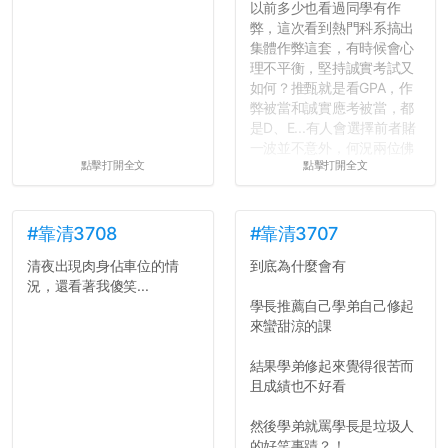
以前多少也看過同學有作
弊，這次看到熱門科系搞出
集體作弊這套，有時候會心
理不平衡，堅持誠實考試又
如何？推甄就是看GPA，作
弊被當和誠實應考被當，都
是D、E...有人會選擇前者賭
一波並不意外，何況兩位佛
點擊打開全文
點擊打開全文
心教授看起來要輕輕放下
了，之後履歷不會留下汙
點...，希望這次事件不要助
長作弊的風氣。
#靠清3708
#靠清3707
清夜出現肉身佔車位的情
到底為什麼會有
反正老人我明天就要搬離新
況，還看著我傻笑...
竹，之後如何發展與我無
學長推薦自己學弟自己修起
關，就當最後一天發個牢騷
來蠻甜涼的課
吧XD，祝學弟妹們修課順利
~~...
結果學弟修起來覺得很苦而
且成績也不好看
然後學弟就罵學長是垃圾人
的好笑事蹟？！