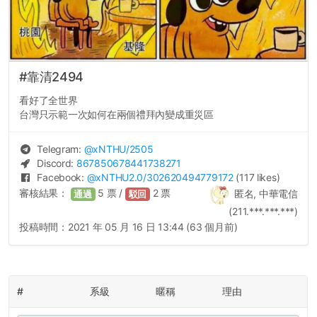
#靠清2494
看好了全世界
台灣只示範一次如何在兩個禮拜內變成重災區
Telegram:
@
xNTHU
/2505
Discord:
867850678441738271
Facebook:
@
xNTHU2.0
/302620494779172
(117 likes)
審核結果：
5
票 /
2
票
匿名, 中華電信
通過
駁回
(211.***.***.***)
投稿時間：
2021 年 05 月 16 日 13:44 (63 個月前)
#
系級
暱稱
理由