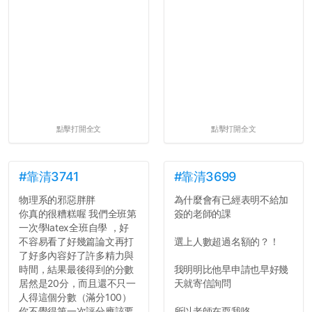
點擊打開全文
點擊打開全文
#靠清3741
#靠清3699
物理系的邪惡胖胖
為什麼會有已經表明不給加
你真的很糟糕喔 我們全班第
簽的老師的課
一次學latex全班自學 ，好
不容易看了好幾篇論文再打
選上人數超過名額的？！
了好多內容好了許多精力與
時間，結果最後得到的分數
我明明比他早申請也早好幾
居然是20分，而且還不只一
天就寄信詢問
人得這個分數（滿分100）
你不覺得第一次評分應該要
所以老師在耍我咯...