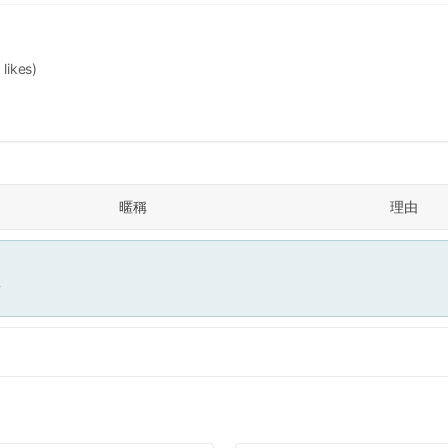
 likes)
暱稱
理由
面