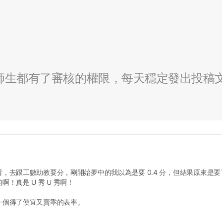
全校師生都有了審核的權限，每天穩定發出投稿
去跟工數助教要分，剛開始夢中的我以為是要 0.4 分，但結果原來是要了
真是 U 秀 U 秀啊！
一個得了便宜又賣乖的表率。