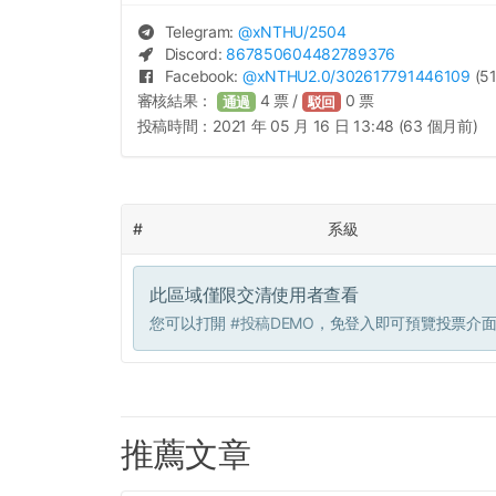
Telegram:
@
xNTHU
/2504
Discord:
867850604482789376
Facebook:
@
xNTHU2.0
/302617791446109
(51
審核結果：
4
票 /
0
票
通過
駁回
投稿時間：
2021 年 05 月 16 日 13:48 (63 個月前)
#
系級
此區域僅限交清使用者查看
您可以打開
#投稿DEMO
，免登入即可預覽投票介
推薦文章