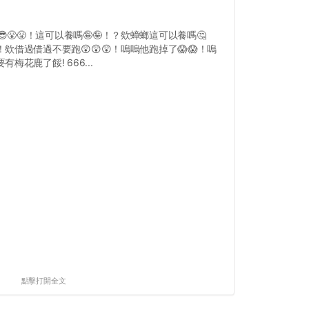
😎😤😤！這可以養嗎🤪🤪！？欸蟑螂這可以養嗎🤔
！欸借過借過不要跑😲😲😲！嗚嗚他跑掉了😱😱！嗚
有梅花鹿了餒! 666...
點擊打開全文