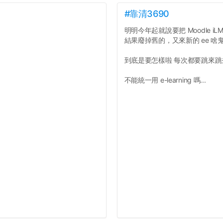
#靠清3690
明明今年起就說要把 Moodle iLMS
結果廢掉舊的，又來新的 ee 啥
到底是要怎樣啦 每次都要跳來
不能統一用 e-learning 嗎...