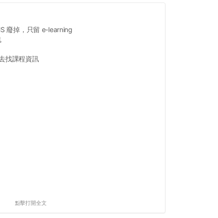
 廢掉，只留 e-learning
鬼
跳去找課程資訊
點擊打開全文