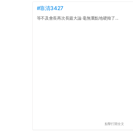
#靠清3427
等不及會長再次長篇大論 毫無重點地硬拗了...
點擊打開全文