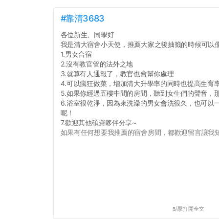
#靠清3683
各位新生、同學好
我是清大宿舍小天使，推薦大家之後抽籤的時候可以
1.男女合宿
2.沒有教官管的法外之地
3.就算有人通報了，教官也會幫你處理
4.可以瘋狂做菜，增加清大升學率的同時也提高生育
5.如果你經過五樓中間的房間，聽到女生們的聲音，
6.浴室很乾淨，因為來洗澡的男女會洗很久，也可以
呢！
7.歡迎其他碩齋夥伴分享~
如果有任何想要我推薦的宿舍房間，都歡迎留言讓我知道
點擊打開全文