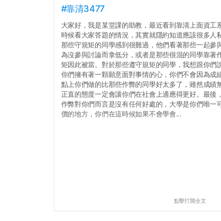
#靠清3477
大家好，我是某堂課的助教，最近看到靠清上面資工
時候看大家答題的情況，其實就隱約知道應該很多人
那些守規矩的同學感到很難過，他們看著那些一起參
為沒參與討論而拿低分，或者是那些很混的同學靠著
矩因此被當。對於那些遵守規矩的同學，我想跟你們
你們擁有著一顆願意面對事情的心，你們不會因為成績
點上你們做的比那些作弊的同學好太多了，雖然成績
正直的態度一定會讓你們在社會上適應得更好。最後
作弊對你們而言是沒有任何好處的，大學是你們唯一
價的地方，你們在這時候如果不會學會...
點擊打開全文