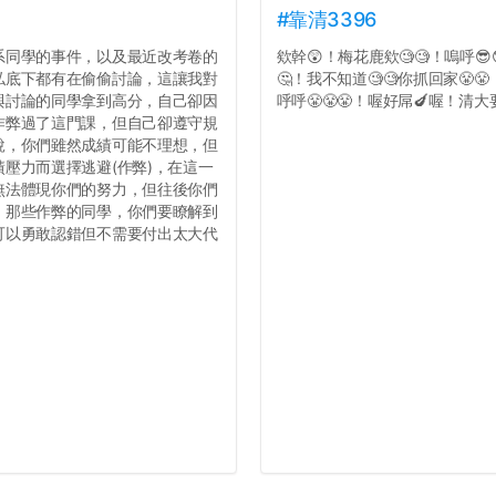
#靠清3396
系同學的事件，以及最近改考卷的
欸幹😲！梅花鹿欸🧐🧐！嗚呼😎
私底下都有在偷偷討論，這讓我對
🤔！我不知道🧐🧐你抓回家😤
與討論的同學拿到高分，自己卻因
呼呼😤😤😤！喔好屌🍆喔！清大要
作弊過了這門課，但自己卻遵守規
說，你們雖然成績可能不理想，但
壓力而選擇逃避(作弊)，在這一
無法體現你們的努力，但往後你們
，那些作弊的同學，你們要瞭解到
可以勇敢認錯但不需要付出太大代