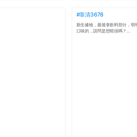
#靠清3678
新生健檢，最後拿飲料部分，明
口味的，請問是想暗摃嗎？...