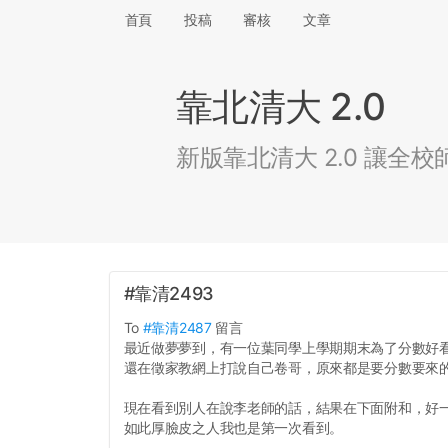
首頁
投稿
審核
文章
靠北清大 2.0
新版靠北清大 2.0 讓
#靠清2493
To
#靠清2487
留言
最近做夢夢到，有一位葉同學上學期期末為了分數好看，
還在徵家教網上打說自己卷哥，原來都是要分數要來的啊！
現在看到別人在說李老師的話，結果在下面附和，好
如此厚臉皮之人我也是第一次看到。