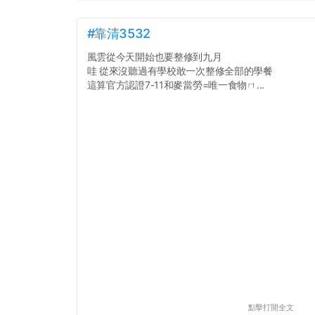
#靠清3532
風雲從今天開始也要整修到九月
哇 從來沒聽過有學校敢一次整修全部的學餐
這算官方認證7-11和麥當勞=唯一食物ㄇ...
點擊打開全文