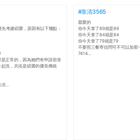
#靠清3565
親愛的
優先考慮碩齋，原因有以下幾點：
你今天拿了89就是89
你今天拿了84就是84
你今天拿了79就是79
不要照三餐寄信問可不可以加那
率
7414...
那是正常的，因為她們有申請宿舍
一起洗，共浴是碩齋的優良傳統
...