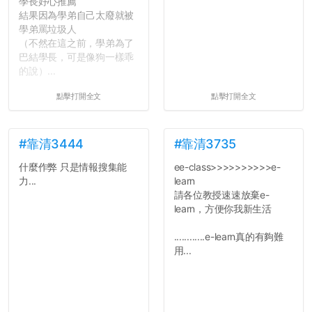
學長好心推薦
結果因為學弟自己太廢就被
學弟罵垃圾人
（不然在這之前，學弟為了
巴結學長，可是像狗一樣乖
的說）...
點擊打開全文
點擊打開全文
#靠清3444
#靠清3735
什麼作弊 只是情報搜集能
ee-class>>>>>>>>>>e-
力...
learn
請各位教授速速放棄e-
learn，方便你我新生活
............e-learn真的有夠難
用...