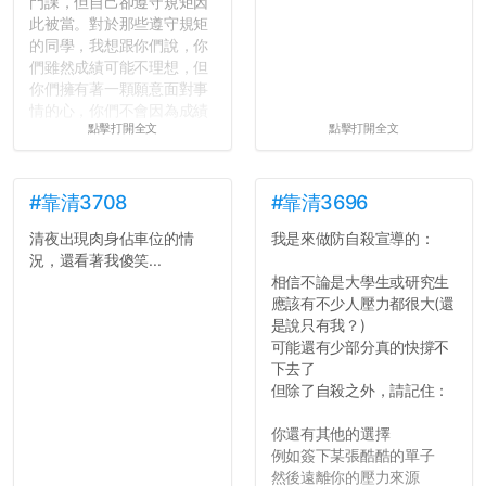
門課，但自己卻遵守規矩因
此被當。對於那些遵守規矩
的同學，我想跟你們說，你
們雖然成績可能不理想，但
你們擁有著一顆願意面對事
情的心，你們不會因為成績
點擊打開全文
點擊打開全文
壓力而選擇逃避(作弊)，在
這一點上你們做的比那些作
弊的同學好太多了，雖然成
績無法體現你們的努力，但
#靠清3708
#靠清3696
往後你們正直的態度一定會
清夜出現肉身佔車位的情
我是來做防自殺宣導的：
讓你們在社會上適應得更
況，還看著我傻笑...
好。最後，那些作弊的同
相信不論是大學生或研究生
學，你們要瞭解到作弊對你
應該有不少人壓力都很大(還
們而言是沒有任何好處的，
是說只有我？)
大學是你們唯一可以勇敢認
可能還有少部分真的快撐不
錯但不需要付出太大代價的
下去了
地方，你們在這時候如果不
但除了自殺之外，請記住：
會學會...
你還有其他的選擇
例如簽下某張酷酷的單子
然後遠離你的壓力來源