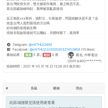
當台灣疫情失控，雙北被當作毒堀，避之唯恐不及。
當北部處險峻時刻，萬華被當亂源撻伐
.
反正都是xxx害的，搞對立，分裂族群，問題就解決是不是？這
就是台灣人面對困境的方法嗎
好你個防疫模範生啊
排除非我族類後就可以團結，共體時艱了，真簡單
Telegram:
@
xNTHU
/2495
Facebook:
@
xNTHU2.0
/302550321452856
(10 likes)
審核結果：
5
票 /
0
票
匿名, 中華電信
通過
駁回
(2001:b400:****:****)
投稿時間：
2021 年 05 月 16 日 12:26 (63 個月前)
#
系級
暱稱
理由
此區域僅限交清使用者查看