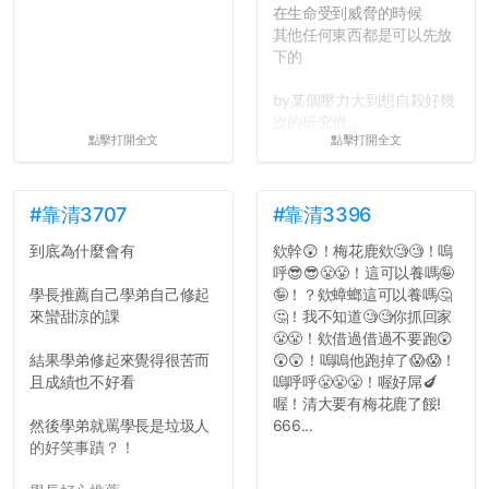
在生命受到威脅的時候
其他任何東西都是可以先放
下的
by某個壓力大到想自殺好幾
次的研究僧...
點擊打開全文
點擊打開全文
#靠清3707
#靠清3396
到底為什麼會有
欸幹😲！梅花鹿欸🧐🧐！嗚
呼😎😎😤😤！這可以養嗎🤪
學長推薦自己學弟自己修起
🤪！？欸蟑螂這可以養嗎🤔
來蠻甜涼的課
🤔！我不知道🧐🧐你抓回家
😤😤！欸借過借過不要跑😲
結果學弟修起來覺得很苦而
😲😲！嗚嗚他跑掉了😱😱！
且成績也不好看
嗚呼呼😤😤😤！喔好屌🍆
喔！清大要有梅花鹿了餒!
然後學弟就罵學長是垃圾人
666...
的好笑事蹟？！