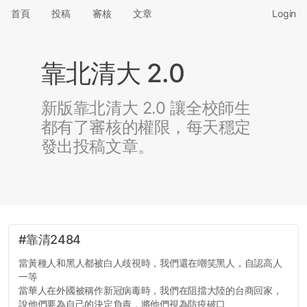
首頁
投稿
審核
文章
Login
靠北清大 2.0
新版靠北清大 2.0 讓全校師生
都有了審核的權限，每天穩定
發出投稿文章。
#靠清2484
當黃種人和黑人都被白人歧視時，我們還在嘲笑黑人，自認高人
一等
當華人在外國被稱作新冠病毒時，我們在阻擋大陸的台商回家，
說他們要為自己的決定負責，將他們視為防疫破口