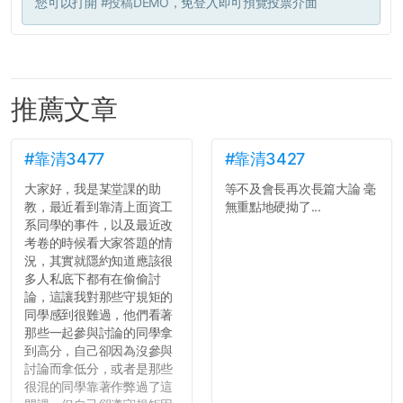
您可以打開
#投稿DEMO
，免登入即可預覽投票介面
推薦文章
#靠清3477
#靠清3427
大家好，我是某堂課的助
等不及會長再次長篇大論 毫
教，最近看到靠清上面資工
無重點地硬拗了...
系同學的事件，以及最近改
考卷的時候看大家答題的情
況，其實就隱約知道應該很
多人私底下都有在偷偷討
論，這讓我對那些守規矩的
同學感到很難過，他們看著
那些一起參與討論的同學拿
到高分，自己卻因為沒參與
討論而拿低分，或者是那些
很混的同學靠著作弊過了這