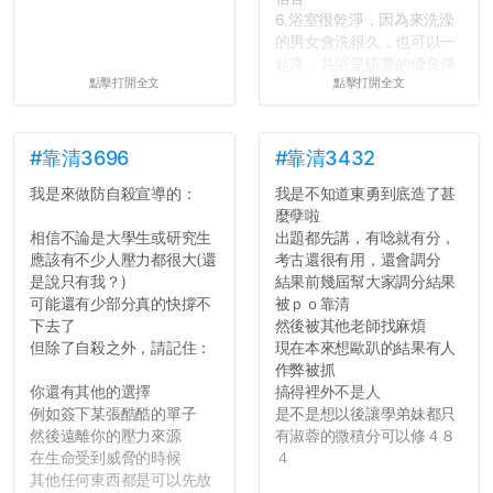
6.浴室很乾淨，因為來洗澡
的男女會洗很久，也可以一
起洗，共浴是碩齋的優良傳
點擊打開全文
點擊打開全文
統呢！
7.歡迎其他碩齋夥伴分享~
如果有任何想要我推薦的宿
舍房間，都歡迎留言讓我知
#靠清3696
#靠清3432
道...
我是來做防自殺宣導的：
我是不知道東勇到底造了甚
麼孽啦
相信不論是大學生或研究生
出題都先講，有唸就有分，
應該有不少人壓力都很大(還
考古還很有用，還會調分
是說只有我？)
結果前幾屆幫大家調分結果
可能還有少部分真的快撐不
被ｐｏ靠清
下去了
然後被其他老師找麻煩
但除了自殺之外，請記住：
現在本來想歐趴的結果有人
作弊被抓
你還有其他的選擇
搞得裡外不是人
例如簽下某張酷酷的單子
是不是想以後讓學弟妹都只
然後遠離你的壓力來源
有淑蓉的微積分可以修４８
在生命受到威脅的時候
４
其他任何東西都是可以先放