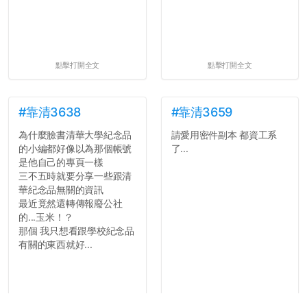
點擊打開全文
點擊打開全文
#靠清3638
#靠清3659
為什麼臉書清華大學紀念品
請愛用密件副本 都資工系
的小編都好像以為那個帳號
了...
是他自己的專頁一樣
三不五時就要分享一些跟清
華紀念品無關的資訊
最近竟然還轉傳報廢公社
的...玉米！？
那個 我只想看跟學校紀念品
有關的東西就好...