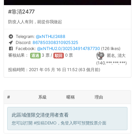
#靠清2477
防疫人人有則，就從你我做起
Telegram:
@
xNTHU
/2488
Discord:
867850308310925325
Facebook:
@
xNTHU2.0
/302534914787730
(126 likes)
審核結果：
3
票 /
0
票
匿名, 清大
通過
駁回
(140.***.***.***)
投稿時間：
2021 年 05 月 16 日 11:52 (63 個月前)
#
系級
暱稱
理由
此區域僅限交清使用者查看
您可以打開
#投稿DEMO
，免登入即可預覽投票介面