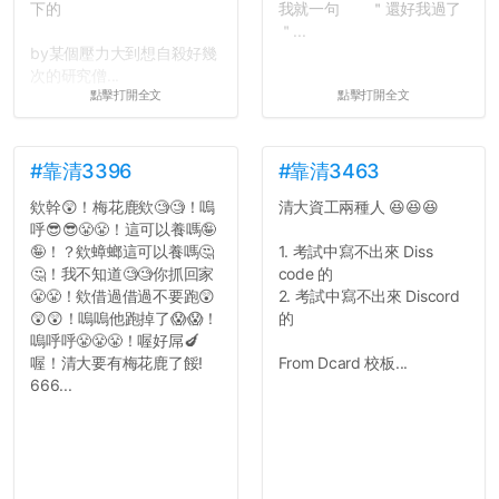
下的
我就一句 ＂還好我過了
＂...
by某個壓力大到想自殺好幾
次的研究僧...
點擊打開全文
點擊打開全文
#靠清3396
#靠清3463
欸幹😲！梅花鹿欸🧐🧐！嗚
清大資工兩種人 😆😆😆
呼😎😎😤😤！這可以養嗎🤪
🤪！？欸蟑螂這可以養嗎🤔
1. 考試中寫不出來 Diss
🤔！我不知道🧐🧐你抓回家
code 的
😤😤！欸借過借過不要跑😲
2. 考試中寫不出來 Discord
😲😲！嗚嗚他跑掉了😱😱！
的
嗚呼呼😤😤😤！喔好屌🍆
喔！清大要有梅花鹿了餒!
From Dcard 校板...
666...