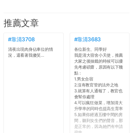
推薦文章
#靠清3708
#靠清3683
清夜出現肉身佔車位的情
各位新生、同學好
況，還看著我傻笑...
我是清大宿舍小天使，推薦
大家之後抽籤的時候可以優
先考慮碩齋，原因有以下幾
點：
1.男女合宿
2.沒有教官管的法外之地
3.就算有人通報了，教官也
會幫你處理
4.可以瘋狂做菜，增加清大
升學率的同時也提高生育率
5.如果你經過五樓中間的房
間，聽到女生們的聲音，那
是正常的，因為她們有申請
宿舍