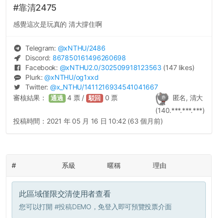
#靠清2475
感覺這次是玩真的 清大撐住啊
Telegram:
@
xNTHU
/2486
Discord:
867850161496260698
Facebook:
@
xNTHU2.0
/302509918123563
(147 likes)
Plurk:
@
xNTHU
/og1xxd
Twitter:
@
x_NTHU
/1411216934541041667
審核結果：
4
票 /
0
票
匿名, 清大
通過
駁回
(140.***.***.***)
投稿時間：
2021 年 05 月 16 日 10:42 (63 個月前)
#
系級
暱稱
理由
此區域僅限交清使用者查看
您可以打開
#投稿DEMO
，免登入即可預覽投票介面