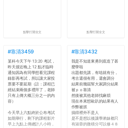
點擊打開全文
點擊打開全文
#靠清3459
#靠清3432
某科今天下午 13:20 考試，
我是不知道東勇到底造了甚
昨天接近晚上 12 點才臨時
麼孽啦
通知因為有同學想看完課程
出題都先講，有唸就有分，
錄影再考試，所以讓大家投
考古還很有用，還會調分
票要不要延期（註：課程已
結果前幾屆幫大家調分結果
經結束兩個多禮拜了，老師
被ｐｏ靠清
只有上傳大概三分之一的內
然後被其他老師找麻煩
容）
現在本來想歐趴的結果有人
作弊被抓
今天早上六點終於公布考試
搞得裡外不是人
如期舉行，剩下的課程影片
是不是想以後讓學弟妹都只
早上九點上傳總計八小時，
有淑蓉的微積分可以修４８