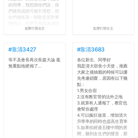
的同學，我想跟你們說，你
們雖然成績可能不理想，但
你們擁有著一顆願意面對事
情的心，你們不會因為成績
點擊打開全文
點擊打開全文
壓力而選擇逃避(作弊)，在
這一點上你們做的比那些作
弊的同學好太多了，雖然成
績無法體現你們的努力，但
#靠清3427
#靠清3683
往後你們正直的態度一定會
等不及會長再次長篇大論 毫
各位新生、同學好
讓你們在社會上適應得更
無重點地硬拗了...
我是清大宿舍小天使，推薦
好。最後，那些作弊的同
大家之後抽籤的時候可以優
學，你們要瞭解到作弊對你
先考慮碩齋，原因有以下幾
們而言是沒有任何好處的，
點：
大學是你們唯一可以勇敢認
1.男女合宿
錯但不需要付出太大代價的
2.沒有教官管的法外之地
地方，你們在這時候如果不
3.就算有人通報了，教官也
會學會...
會幫你處理
4.可以瘋狂做菜，增加清大
升學率的同時也提高生育率
5.如果你經過五樓中間的房
間，聽到女生們的聲音，那