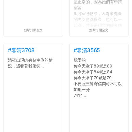
是正常的，因為她們有申請
宿舍
6.浴室很乾淨，因為來洗澡
的男女會洗很久，也可以一
起洗，共浴是碩齋的優良傳
點擊打開全文
點擊打開全文
統呢！
7.歡迎其他碩齋夥伴分享~
如果有任何想要我推薦的宿
舍房間，都歡迎留言讓我知
#靠清3708
#靠清3565
道...
清夜出現肉身佔車位的情
親愛的
況，還看著我傻笑...
你今天拿了89就是89
你今天拿了84就是84
你今天拿了79就是79
不要照三餐寄信問可不可以
加那一分
7414...