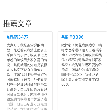
推薦文章
#靠清3477
#靠清3396
大家好，我是某堂課的助
欸幹😲！梅花鹿欸🧐🧐！嗚
教，最近看到靠清上面資工
呼😎😎😤😤！這可以養嗎🤪
系同學的事件，以及最近改
🤪！？欸蟑螂這可以養嗎🤔
考卷的時候看大家答題的情
🤔！我不知道🧐🧐你抓回家
況，其實就隱約知道應該很
😤😤！欸借過借過不要跑😲
多人私底下都有在偷偷討
😲😲！嗚嗚他跑掉了😱😱！
論，這讓我對那些守規矩的
嗚呼呼😤😤😤！喔好屌🍆
同學感到很難過，他們看著
喔！清大要有梅花鹿了餒!
那些一起參與討論的同學拿
666...
到高分，自己卻因為沒參與
討論而拿低分，或者是那些
很混的同學靠著作弊過了這
門課，但自己卻遵守規矩因
此被當。對於那些遵守規矩