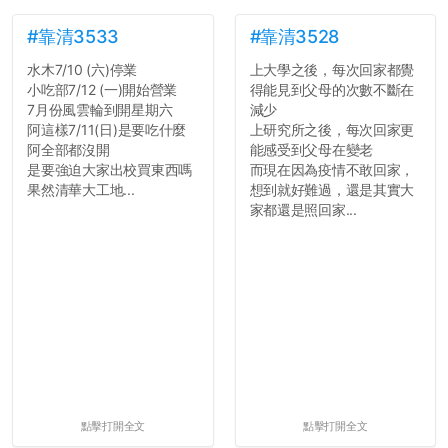
#靠清3533
#靠清3528
水木7/10 (六)停業
上大學之後，每次回家都覺
小吃部7/12 (一)開始營業
得能見到父母的次數不斷在
7月份風雲輪到開星期六
減少
阿這樣7/11(日)是要吃什麼
上研究所之後，每次回家更
阿全部都沒開
能感受到父母在變老
是要強迫大家出校買東西嗎
而現在因為疫情不敢回家，
果然清華大工地...
想到就好難過，還是其實大
家都還是照回家...
點擊打開全文
點擊打開全文