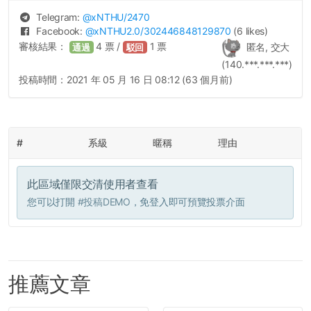
Telegram:
@
xNTHU
/2470
Facebook:
@
xNTHU2.0
/302446848129870
(6 likes)
審核結果：
4
票 /
1
票
匿名, 交大
通過
駁回
(140.***.***.***)
投稿時間：
2021 年 05 月 16 日 08:12 (63 個月前)
#
系級
暱稱
理由
此區域僅限交清使用者查看
您可以打開
#投稿DEMO
，免登入即可預覽投票介面
推薦文章