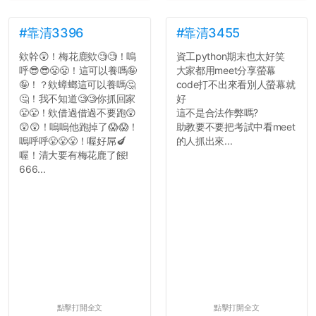
#靠清3396
#靠清3455
欸幹😲！梅花鹿欸🧐🧐！嗚
資工python期末也太好笑
呼😎😎😤😤！這可以養嗎🤪
大家都用meet分享螢幕
🤪！？欸蟑螂這可以養嗎🤔
code打不出來看別人螢幕就
🤔！我不知道🧐🧐你抓回家
好
😤😤！欸借過借過不要跑😲
這不是合法作弊嗎?
😲😲！嗚嗚他跑掉了😱😱！
助教要不要把考試中看meet
嗚呼呼😤😤😤！喔好屌🍆
的人抓出來...
喔！清大要有梅花鹿了餒!
666...
點擊打開全文
點擊打開全文