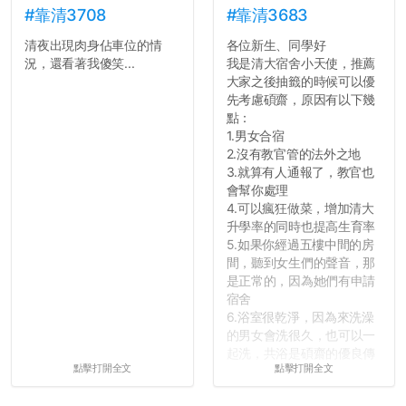
#靠清3708
#靠清3683
清夜出現肉身佔車位的情
各位新生、同學好
況，還看著我傻笑...
我是清大宿舍小天使，推薦
大家之後抽籤的時候可以優
先考慮碩齋，原因有以下幾
點：
1.男女合宿
2.沒有教官管的法外之地
3.就算有人通報了，教官也
會幫你處理
4.可以瘋狂做菜，增加清大
升學率的同時也提高生育率
5.如果你經過五樓中間的房
間，聽到女生們的聲音，那
是正常的，因為她們有申請
宿舍
6.浴室很乾淨，因為來洗澡
的男女會洗很久，也可以一
起洗，共浴是碩齋的優良傳
點擊打開全文
點擊打開全文
統呢！
7.歡迎其他碩齋夥伴分享~