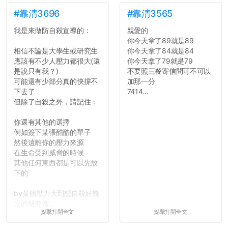
如果有任何想要我推薦的宿
舍房間，都歡迎留言讓我知
#靠清3696
#靠清3565
道...
我是來做防自殺宣導的：
親愛的
你今天拿了89就是89
相信不論是大學生或研究生
你今天拿了84就是84
應該有不少人壓力都很大(還
你今天拿了79就是79
是說只有我？)
不要照三餐寄信問可不可以
可能還有少部分真的快撐不
加那一分
下去了
7414...
但除了自殺之外，請記住：
你還有其他的選擇
例如簽下某張酷酷的單子
然後遠離你的壓力來源
在生命受到威脅的時候
其他任何東西都是可以先放
下的
by某個壓力大到想自殺好幾
次的研究僧...
點擊打開全文
點擊打開全文