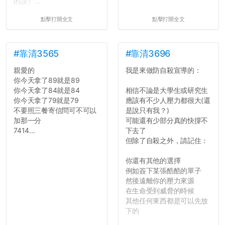
的說）...
點擊打開全文
點擊打開全文
#靠清3565
#靠清3696
親愛的
我是來做防自殺宣導的：
你今天拿了89就是89
你今天拿了84就是84
相信不論是大學生或研究生
你今天拿了79就是79
應該有不少人壓力都很大(還
不要照三餐寄信問可不可以
是說只有我？)
加那一分
可能還有少部分真的快撐不
7414...
下去了
但除了自殺之外，請記住：
你還有其他的選擇
例如簽下某張酷酷的單子
然後遠離你的壓力來源
在生命受到威脅的時候
其他任何東西都是可以先放
下的