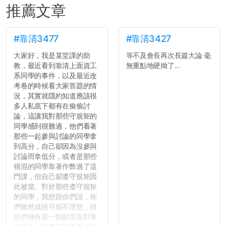
推薦文章
#靠清3477
#靠清3427
大家好，我是某堂課的助
等不及會長再次長篇大論 毫
教，最近看到靠清上面資工
無重點地硬拗了...
系同學的事件，以及最近改
考卷的時候看大家答題的情
況，其實就隱約知道應該很
多人私底下都有在偷偷討
論，這讓我對那些守規矩的
同學感到很難過，他們看著
那些一起參與討論的同學拿
到高分，自己卻因為沒參與
討論而拿低分，或者是那些
很混的同學靠著作弊過了這
門課，但自己卻遵守規矩因
此被當。對於那些遵守規矩
的同學，我想跟你們說，你
們雖然成績可能不理想，但
你們擁有著一顆願意面對事