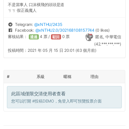
不是當事人 口沫橫飛的頭頭是道
ㄎㄎ 假正義魔人
Telegram:
@
xNTHU
/2435
Facebook:
@
xNTHU2.0
/302168108157744
(0 likes)
審核結果：
4
票 /
0
票
匿名, 中華電信
通過
駁回
(42.***.***.***)
投稿時間：
2021 年 05 月 15 日 20:01 (63 個月前)
#
系級
暱稱
理由
此區域僅限交清使用者查看
您可以打開
#投稿DEMO
，免登入即可預覽投票介面