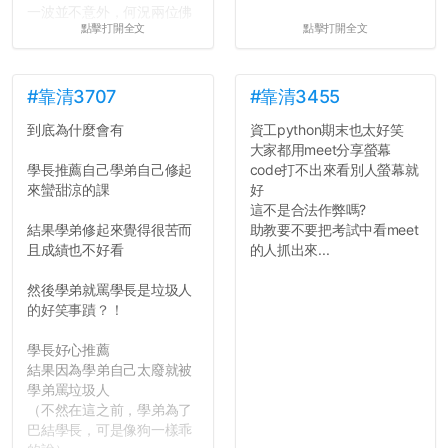
一波並不意外，何況兩位佛
點擊打開全文
點擊打開全文
心教授看起來要輕輕放下
了，之後履歷不會留下汙
點...，希望這次事件不要助
長作弊的風氣。
#靠清3707
#靠清3455
到底為什麼會有
資工python期末也太好笑
反正老人我明天就要搬離新
大家都用meet分享螢幕
竹，之後如何發展與我無
學長推薦自己學弟自己修起
code打不出來看別人螢幕就
關，就當最後一天發個牢騷
來蠻甜涼的課
好
吧XD，祝學弟妹們修課順利
這不是合法作弊嗎?
~~...
結果學弟修起來覺得很苦而
助教要不要把考試中看meet
且成績也不好看
的人抓出來...
然後學弟就罵學長是垃圾人
的好笑事蹟？！
學長好心推薦
結果因為學弟自己太廢就被
學弟罵垃圾人
（不然在這之前，學弟為了
巴結學長，可是像狗一樣乖