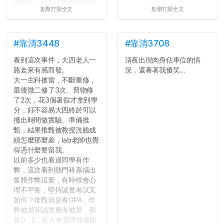
情的心，你們不會因為成績
點擊打開全文
點擊打開全文
壓力而選擇逃避(作弊)，在
這一點上你們做的比那些作
弊的同學好太多了，雖然成
績無法體現你們的努力，但
#靠清3448
#靠清3708
往後你們正直的態度一定會
看到這次事件，大四老人一
清夜出現肉身佔車位的情
讓你們在社會上適應得更
路走來有感而發。
況，還看著我傻笑...
好。最後，那些作弊的同
大一主科被當，不斷重修，
學，你們要瞭解到作弊對你
最後微二修了3次、普物修
們而言是沒有任何好處的，
了2次，花3個暑假才拿到學
大學是你們唯一可以勇敢認
分，好不容易大四終於可以
錯但不需要付出太大代價的
撥出時間做實驗、準備推
地方，你們在這時候如果不
甄，結果推甄被教授洗臉成
會學會...
績怎麼那麼差，lab老師也覺
得憑什麼要留我。
以前多少也看過同學有作
弊，這次看到熱門科系搞出
集體作弊這套，有時候會心
理不平衡，堅持誠實考試又
如何？推甄就是看GPA，作
弊被當和誠實應考被當，都
是D、E...有人會選擇前者賭