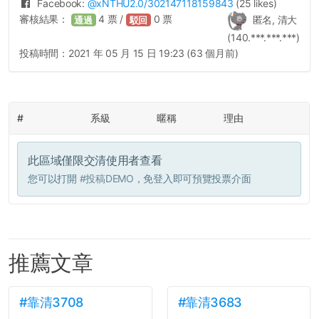
Facebook:
@
xNTHU2.0
/302147118159843
(25 likes)
審核結果：
4
票 /
0
票
匿名, 清大
通過
駁回
(140.***.***.***)
投稿時間：
2021 年 05 月 15 日 19:23 (63 個月前)
#
系級
暱稱
理由
此區域僅限交清使用者查看
您可以打開
#投稿DEMO
，免登入即可預覽投票介面
推薦文章
#靠清3708
#靠清3683