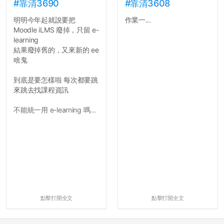
#靠清3690
#靠清3608
明明今年起就說要把
作業一...
Moodle iLMS 廢掉，只留 e-
learning
結果廢掉舊的，又來新的 ee
啥鬼
到底是要怎樣啦 每次都要跳
來跳去找課程資訊
不能統一用 e-learning 嗎...
點擊打開全文
點擊打開全文