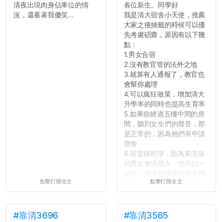
清夜出現肉身佔車位的情
各位新生、同學好
況，還看著我傻笑...
我是清大宿舍小天使，推薦
大家之後抽籤的時候可以優
先考慮碩齋，原因有以下幾
點：
1.男女合宿
2.沒有教官管的法外之地
3.就算有人通報了，教官也
會幫你處理
4.可以瘋狂做菜，增加清大
升學率的同時也提高生育率
5.如果你經過五樓中間的房
間，聽到女生們的聲音，那
是正常的，因為她們有申請
宿舍
6.浴室很乾淨，因為來洗澡
的男女會洗很久，也可以一
起洗，共浴是碩齋的優良傳
點擊打開全文
點擊打開全文
統呢！
7.歡迎其他碩齋夥伴分享~
如果有任何想要我推薦的宿
舍房間，都歡迎留言讓我知
#靠清3696
#靠清3565