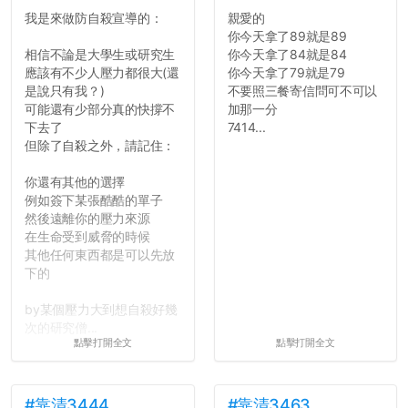
道...
我是來做防自殺宣導的：
親愛的
你今天拿了89就是89
相信不論是大學生或研究生
你今天拿了84就是84
應該有不少人壓力都很大(還
你今天拿了79就是79
是說只有我？)
不要照三餐寄信問可不可以
可能還有少部分真的快撐不
加那一分
下去了
7414...
但除了自殺之外，請記住：
你還有其他的選擇
例如簽下某張酷酷的單子
然後遠離你的壓力來源
在生命受到威脅的時候
其他任何東西都是可以先放
下的
by某個壓力大到想自殺好幾
次的研究僧...
點擊打開全文
點擊打開全文
#靠清3444
#靠清3463