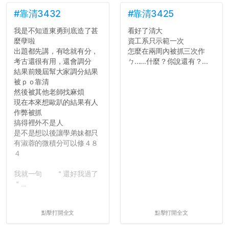
#靠清3432
#靠清3425
我是不知道東勇到底造了甚
看好了清大
麼孽啦
資工系只示範一次
出題都先講，有唸就有分，
怎麼在兩周內被抓三次作
考古還很有用，還會調分
ㄅ......什麼？你說還有？...
結果前幾屆幫大家調分結果
被ｐｏ靠清
然後被其他老師找麻煩
現在本來想歐趴的結果有人
作弊被抓
搞得裡外不是人
是不是想以後讓學弟妹都只
有淑蓉的微積分可以修４８
４
我就一句 ＂還好我過了
＂...
點擊打開全文
點擊打開全文