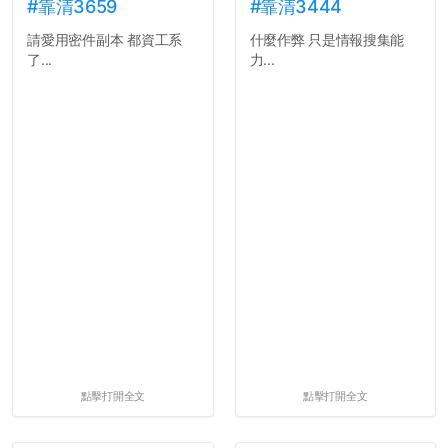
#靠清3659
#靠清3444
請愛用密件副本 都資工系
什麼作弊 只是情報搜集能
了...
力...
點擊打開全文
點擊打開全文