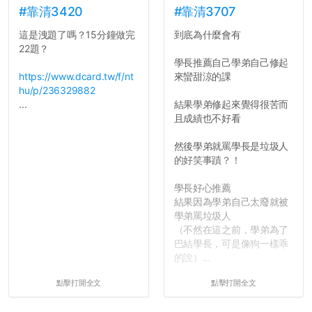
#靠清3420
#靠清3707
這是洩題了嗎？15分鐘做完
到底為什麼會有
22題？
學長推薦自己學弟自己修起
https://www.dcard.tw/f/nt
來蠻甜涼的課
hu/p/236329882
...
結果學弟修起來覺得很苦而
且成績也不好看
然後學弟就罵學長是垃圾人
的好笑事蹟？！
學長好心推薦
結果因為學弟自己太廢就被
學弟罵垃圾人
（不然在這之前，學弟為了
巴結學長，可是像狗一樣乖
的說）...
點擊打開全文
點擊打開全文