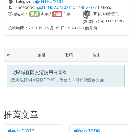
Telegram:
@
xNTHU
/2431
Facebook:
@
xNTHU2.0
/302140444827177
(0 likes)
審核結果：
4
票 /
1
票
匿名, 中華電信
通過
駁回
(2001:b400:****:****)
投稿時間：
2021 年 05 月 15 日 18:24 (63 個月前)
#
系級
暱稱
理由
此區域僅限交清使用者查看
您可以打開
#投稿DEMO
，免登入即可預覽投票介面
推薦文章
#靠清3708
#靠清3696