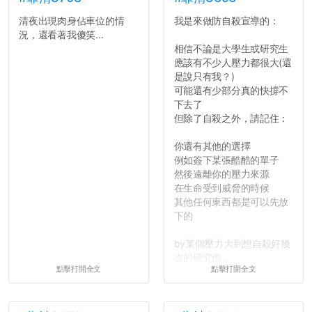
清夜出現肉身佔車位的情
我是來做防自殺宣導的：
況，還看著我傻笑...
相信不論是大學生或研究生
應該有不少人壓力都很大(還
是說只有我？)
可能還有少部分真的快撐不
下去了
但除了自殺之外，請記住：
你還有其他的選擇
例如簽下某張酷酷的單子
然後遠離你的壓力來源
在生命受到威脅的時候
其他任何東西都是可以先放
下的
by某個壓力大到想自殺好幾
次的研究僧...
點擊打開全文
點擊打開全文