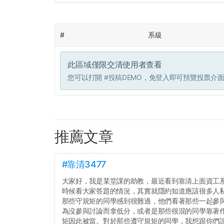
#
系級
此區域僅限交清使用者查看
您可以打開
#投稿DEMO
，免登入即可預覽投票介
推薦文章
#靠清3477
大家好，我是某堂課的助教，最近看到靠清上面資工
時候看大家答題的情況，其實就隱約知道應該很多人
那些守規矩的同學感到很難過，他們看著那些一起參
為沒參與討論而拿低分，或者是那些很混的同學靠著
矩因此被當。對於那些遵守規矩的同學，我想跟你們