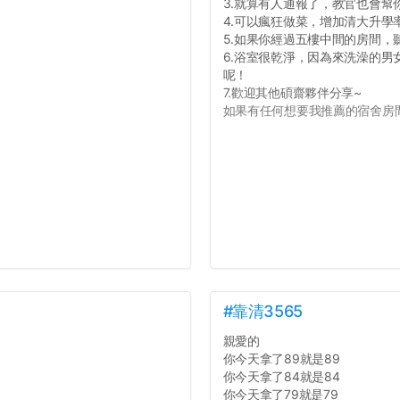
3.就算有人通報了，教官也會幫
4.可以瘋狂做菜，增加清大升學
5.如果你經過五樓中間的房間
6.浴室很乾淨，因為來洗澡的
呢！
7.歡迎其他碩齋夥伴分享~
如果有任何想要我推薦的宿舍房間
#靠清3565
親愛的
你今天拿了89就是89
你今天拿了84就是84
你今天拿了79就是79