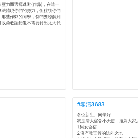
壓力而選擇逃避(作弊)，在這一
無法體現你們的努力，但往後你們
，那些作弊的同學，你們要瞭解到
可以勇敢認錯但不需要付出太大代
#靠清3683
各位新生、同學好
我是清大宿舍小天使，推薦大家
1.男女合宿
2.沒有教官管的法外之地