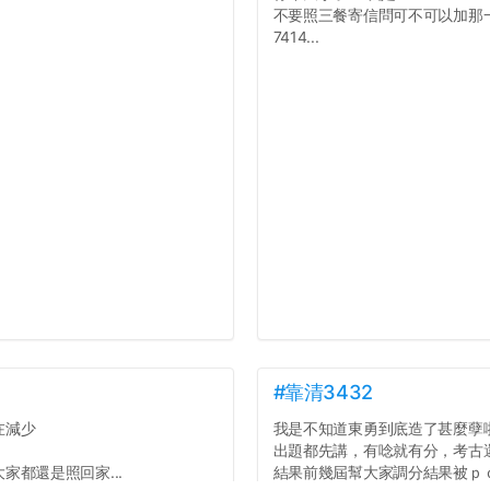
不要照三餐寄信問可不可以加那
7414...
#靠清3432
在減少
我是不知道東勇到底造了甚麼孽
出題都先講，有唸就有分，考古
都還是照回家...
結果前幾屆幫大家調分結果被ｐ