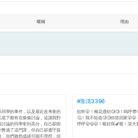
暱稱
理由
面
#靠清3396
系同學的事件，以及最近改考卷的
欸幹😲！梅花鹿欸🧐🧐！嗚呼😎
私底下都有在偷偷討論，這讓我對
🤔！我不知道🧐🧐你抓回家😤
與討論的同學拿到高分，自己卻因
呼呼😤😤😤！喔好屌🍆喔！清大要
作弊過了這門課，但自己卻遵守規
說，你們雖然成績可能不理想，但