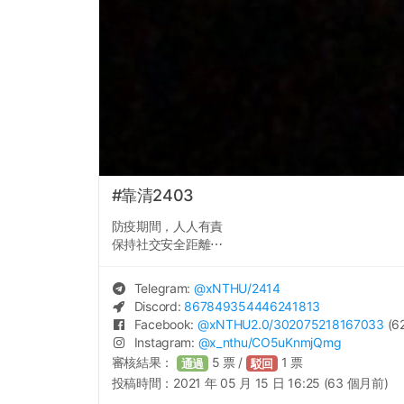
#靠清2403
防疫期間，人人有責
保持社交安全距離⋯
Telegram:
@
xNTHU
/2414
Discord:
867849354446241813
Facebook:
@
xNTHU2.0
/302075218167033
(62
Instagram:
@
x_nthu
/CO5uKnmjQmg
審核結果：
5
票 /
1
票
通過
駁回
投稿時間：
2021 年 05 月 15 日 16:25 (63 個月前)