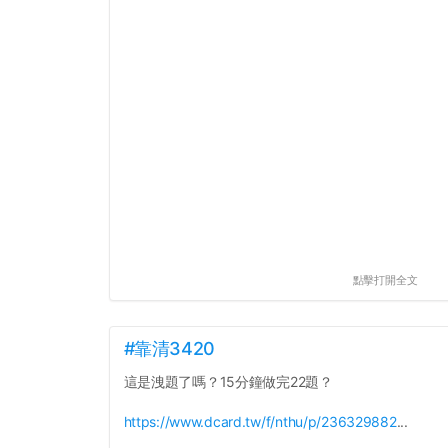
點擊打開全文
#靠清3420
這是洩題了嗎？15分鐘做完22題？
https://www.dcard.tw/f/nthu/p/236329882
...