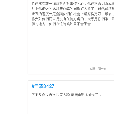
你們擁有著一顆願意面對事情的心，你們不會因為成績
點上你們做的比那些作弊的同學好太多了，雖然成績
正直的態度一定會讓你們在社會上適應得更好。最後
作弊對你們而言是沒有任何好處的，大學是你們唯一
價的地方，你們在這時候如果不會學會...
點擊打開全文
#靠清3427
等不及會長再次長篇大論 毫無重點地硬拗了...