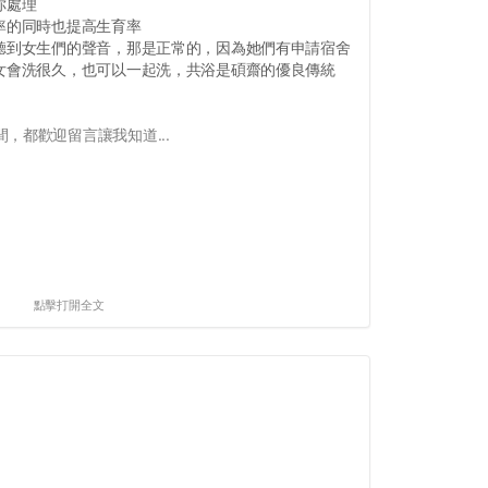
你處理
率的同時也提高生育率
，聽到女生們的聲音，那是正常的，因為她們有申請宿舍
男女會洗很久，也可以一起洗，共浴是碩齋的優良傳統
，都歡迎留言讓我知道...
點擊打開全文