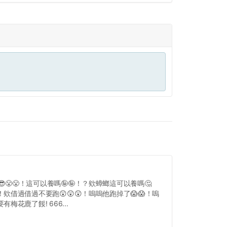
😎😤😤！這可以養嗎🤪🤪！？欸蟑螂這可以養嗎🤔
！欸借過借過不要跑😲😲😲！嗚嗚他跑掉了😱😱！嗚
有梅花鹿了餒! 666...