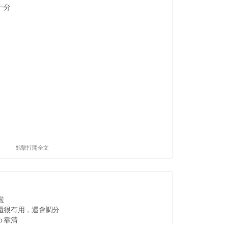
一分
點擊打開全文
啦
還很有用，還會調分
ｏ靠清