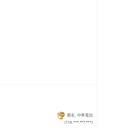
匿名, 中華電信
(114.***.***.***)