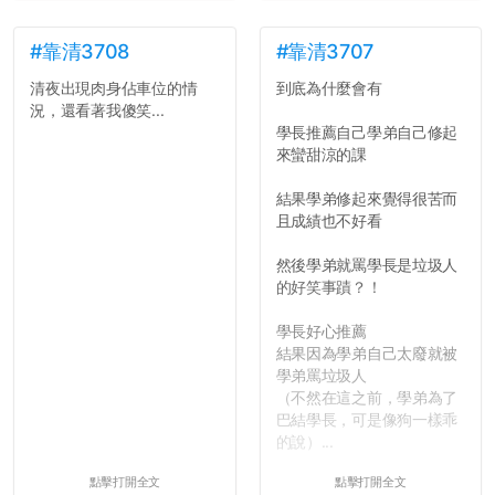
了，之後履歷不會留下汙
點...，希望這次事件不要助
長作弊的風氣。
#靠清3708
#靠清3707
清夜出現肉身佔車位的情
到底為什麼會有
反正老人我明天就要搬離新
況，還看著我傻笑...
竹，之後如何發展與我無
學長推薦自己學弟自己修起
關，就當最後一天發個牢騷
來蠻甜涼的課
吧XD，祝學弟妹們修課順利
~~...
結果學弟修起來覺得很苦而
且成績也不好看
然後學弟就罵學長是垃圾人
的好笑事蹟？！
學長好心推薦
結果因為學弟自己太廢就被
學弟罵垃圾人
（不然在這之前，學弟為了
巴結學長，可是像狗一樣乖
的說）...
點擊打開全文
點擊打開全文