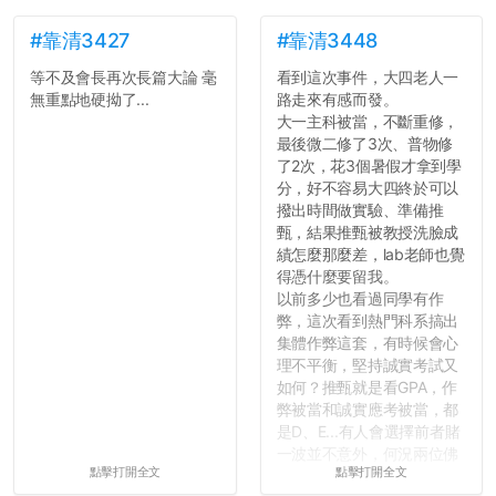
#靠清3427
#靠清3448
等不及會長再次長篇大論 毫
看到這次事件，大四老人一
無重點地硬拗了...
路走來有感而發。
大一主科被當，不斷重修，
最後微二修了3次、普物修
了2次，花3個暑假才拿到學
分，好不容易大四終於可以
撥出時間做實驗、準備推
甄，結果推甄被教授洗臉成
績怎麼那麼差，lab老師也覺
得憑什麼要留我。
以前多少也看過同學有作
弊，這次看到熱門科系搞出
集體作弊這套，有時候會心
理不平衡，堅持誠實考試又
如何？推甄就是看GPA，作
弊被當和誠實應考被當，都
是D、E...有人會選擇前者賭
一波並不意外，何況兩位佛
點擊打開全文
點擊打開全文
心教授看起來要輕輕放下