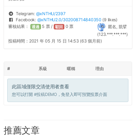
Telegram:
@
xNTHU
/2397
Facebook:
@
xNTHU2.0
/302008714840350
(9 likes)
審核結果：
5
票 /
0
票
匿名, 凱擘
通過
駁回
(123.***.***.***)
投稿時間：
2021 年 05 月 15 日 14:53 (63 個月前)
#
系級
暱稱
理由
此區域僅限交清使用者查看
您可以打開
#投稿DEMO
，免登入即可預覽投票介面
推薦文章