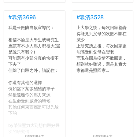
#靠清3696
#靠清3528
我是來做防自殺宣導的：
上大學之後，每次回家都覺
得能見到父母的次數不斷在
相信不論是大學生或研究生
減少
應該有不少人壓力都很大(還
上研究所之後，每次回家更
是說只有我？)
能感受到父母在變老
可能還有少部分真的快撐不
而現在因為疫情不敢回家，
下去了
想到就好難過，還是其實大
但除了自殺之外，請記住：
家都還是照回家...
你還有其他的選擇
例如簽下某張酷酷的單子
然後遠離你的壓力來源
在生命受到威脅的時候
其他任何東西都是可以先放
下的
by某個壓力大到想自殺好幾
次的研究僧...
點擊打開全文
點擊打開全文