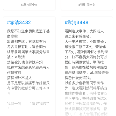
點擊打開全文
點擊打開全文
#靠清3432
#靠清3448
我是不知道東勇到底造了甚
看到這次事件，大四老人一
麼孽啦
路走來有感而發。
出題都先講，有唸就有分，
大一主科被當，不斷重修，
考古還很有用，還會調分
最後微二修了3次、普物修
結果前幾屆幫大家調分結果
了2次，花3個暑假才拿到學
被ｐｏ靠清
分，好不容易大四終於可以
然後被其他老師找麻煩
撥出時間做實驗、準備推
現在本來想歐趴的結果有人
甄，結果推甄被教授洗臉成
作弊被抓
績怎麼那麼差，lab老師也覺
搞得裡外不是人
得憑什麼要留我。
是不是想以後讓學弟妹都只
以前多少也看過同學有作
有淑蓉的微積分可以修４８
弊，這次看到熱門科系搞出
４
集體作弊這套，有時候會心
理不平衡，堅持誠實考試又
我就一句 ＂還好我過了
如何？推甄就是看GPA，作
＂...
弊被當和誠實應考被當，都
是D、E...有人會選擇前者賭