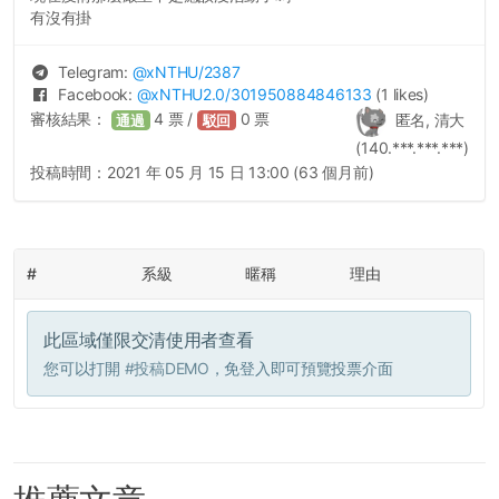
有沒有掛
Telegram:
@
xNTHU
/2387
Facebook:
@
xNTHU2.0
/301950884846133
(1 likes)
審核結果：
4
票 /
0
票
匿名, 清大
通過
駁回
(140.***.***.***)
投稿時間：
2021 年 05 月 15 日 13:00 (63 個月前)
#
系級
暱稱
理由
此區域僅限交清使用者查看
您可以打開
#投稿DEMO
，免登入即可預覽投票介面