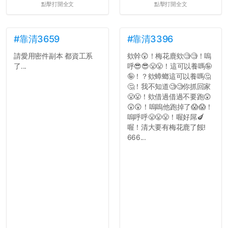
點擊打開全文
點擊打開全文
#靠清3659
#靠清3396
請愛用密件副本 都資工系
欸幹😲！梅花鹿欸🧐🧐！嗚
了...
呼😎😎😤😤！這可以養嗎🤪
🤪！？欸蟑螂這可以養嗎🤔
🤔！我不知道🧐🧐你抓回家
😤😤！欸借過借過不要跑😲
😲😲！嗚嗚他跑掉了😱😱！
嗚呼呼😤😤😤！喔好屌🍆
喔！清大要有梅花鹿了餒!
666...