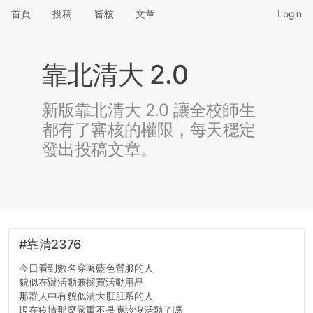
首頁
投稿
審核
文章
Login
靠北清大 2.0
新版靠北清大 2.0 讓全校師生
都有了審核的權限，每天穩定
發出投稿文章。
#靠清2376
今日看到數名穿著藍色營服的人
貌似在辦活動兼採買活動用品
那群人中有貌似清大肛肛系的人
現在疫情那麼嚴重不是應該沒活動了嗎