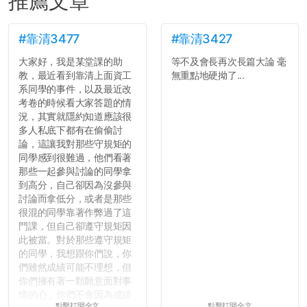
推薦文章
#靠清3477
#靠清3427
大家好，我是某堂課的助
等不及會長再次長篇大論 毫
教，最近看到靠清上面資工
無重點地硬拗了...
系同學的事件，以及最近改
考卷的時候看大家答題的情
況，其實就隱約知道應該很
多人私底下都有在偷偷討
論，這讓我對那些守規矩的
同學感到很難過，他們看著
那些一起參與討論的同學拿
到高分，自己卻因為沒參與
討論而拿低分，或者是那些
很混的同學靠著作弊過了這
門課，但自己卻遵守規矩因
此被當。對於那些遵守規矩
的同學，我想跟你們說，你
們雖然成績可能不理想，但
你們擁有著一顆願意面對事
情的心，你們不會因為成績
點擊打開全文
點擊打開全文