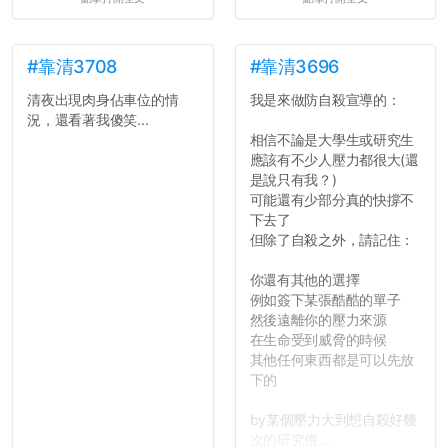
壓力而選擇逃避(作弊)，在
這一點上你們做的比那些作
弊的同學好太多了，雖然成
績無法體現你們的努力，但
#靠清3708
#靠清3696
往後你們正直的態度一定會
清夜出現肉身佔車位的情
我是來做防自殺宣導的：
讓你們在社會上適應得更
況，還看著我傻笑...
好。最後，那些作弊的同
相信不論是大學生或研究生
學，你們要瞭解到作弊對你
應該有不少人壓力都很大(還
們而言是沒有任何好處的，
是說只有我？)
大學是你們唯一可以勇敢認
可能還有少部分真的快撐不
錯但不需要付出太大代價的
下去了
地方，你們在這時候如果不
但除了自殺之外，請記住：
會學會...
你還有其他的選擇
例如簽下某張酷酷的單子
然後遠離你的壓力來源
在生命受到威脅的時候
其他任何東西都是可以先放
下的
by某個壓力大到想自殺好幾
次的研究僧...