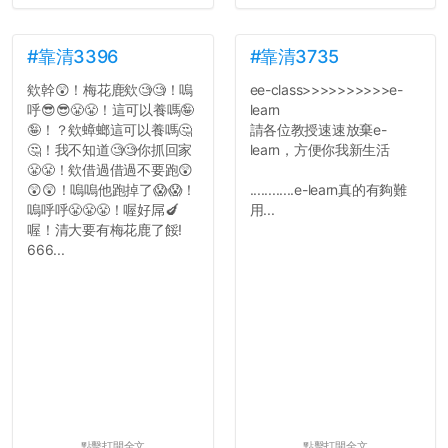
#靠清3396
#靠清3735
欸幹😲！梅花鹿欸🧐🧐！嗚
ee-class>>>>>>>>>>e-
呼😎😎😤😤！這可以養嗎🤪
learn
🤪！？欸蟑螂這可以養嗎🤔
請各位教授速速放棄e-
🤔！我不知道🧐🧐你抓回家
learn，方便你我新生活
😤😤！欸借過借過不要跑😲
😲😲！嗚嗚他跑掉了😱😱！
............e-learn真的有夠難
嗚呼呼😤😤😤！喔好屌🍆
用...
喔！清大要有梅花鹿了餒!
666...
點擊打開全文
點擊打開全文