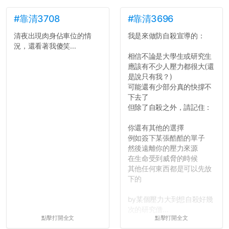
#靠清3708
#靠清3696
清夜出現肉身佔車位的情
我是來做防自殺宣導的：
況，還看著我傻笑...
相信不論是大學生或研究生
應該有不少人壓力都很大(還
是說只有我？)
可能還有少部分真的快撐不
下去了
但除了自殺之外，請記住：
你還有其他的選擇
例如簽下某張酷酷的單子
然後遠離你的壓力來源
在生命受到威脅的時候
其他任何東西都是可以先放
下的
by某個壓力大到想自殺好幾
次的研究僧...
點擊打開全文
點擊打開全文