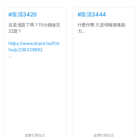
#靠清3420
#靠清3444
這是洩題了嗎？15分鐘做完
什麼作弊 只是情報搜集能
22題？
力...
https://www.dcard.tw/f/nt
hu/p/236329882
...
點擊打開全文
點擊打開全文