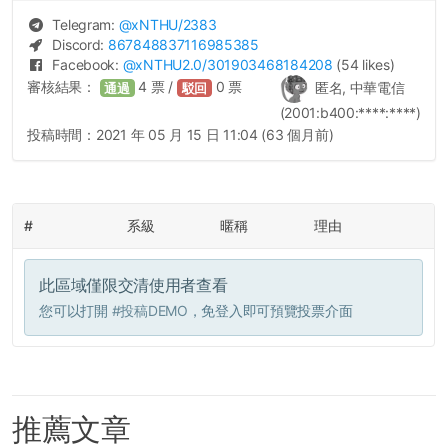
Telegram:
@
xNTHU
/2383
Discord:
867848837116985385
Facebook:
@
xNTHU2.0
/301903468184208
(54 likes)
審核結果：
4
票 /
0
票
匿名, 中華電信
通過
駁回
(2001:b400:****:****)
投稿時間：
2021 年 05 月 15 日 11:04 (63 個月前)
#
系級
暱稱
理由
此區域僅限交清使用者查看
您可以打開
#投稿DEMO
，免登入即可預覽投票介面
推薦文章