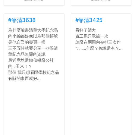
#靠清3638
#靠清3425
為什麼臉書清華大學紀念品
看好了清大
的小編都好像以為那個帳號
資工系只示範一次
是他自己的專頁一樣
怎麼在兩周內被抓三次作
三不五時就要分享一些跟清
ㄅ......什麼？你說還有？...
華紀念品無關的資訊
最近竟然還轉傳報廢公社
的...玉米！？
那個 我只想看跟學校紀念品
有關的東西就好...