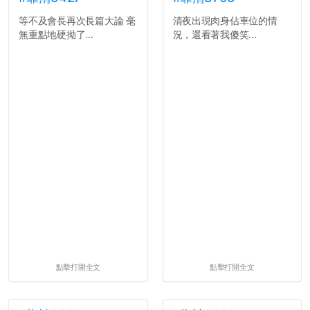
等不及會長再次長篇大論 毫
清夜出現肉身佔車位的情
無重點地硬拗了...
況，還看著我傻笑...
點擊打開全文
點擊打開全文