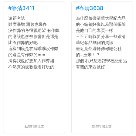
#靠清3411
#靠清3638
遠距考試
為什麼臉書清華大學紀念品
難度暴增 題數也爆多
的小編都好像以為那個帳號
沒作弊的考得很絕望 有作弊
是他自己的專頁一樣
的應該也會被影響但是還是
三不五時就要分享一些跟清
比沒作弊的好吧
華紀念品無關的資訊
這樣到底是在搞乖乖沒作弊
最近竟然還轉傳報廢公社
的還是有作弊的＝＝
的...玉米！？
搞得我也好想加入作弊組
那個 我只想看跟學校紀念品
不然真的被教授虐好玩的...
有關的東西就好...
點擊打開全文
點擊打開全文