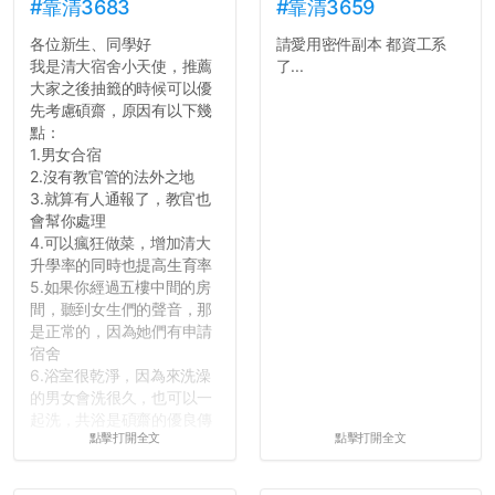
#靠清3683
#靠清3659
各位新生、同學好
請愛用密件副本 都資工系
我是清大宿舍小天使，推薦
了...
大家之後抽籤的時候可以優
先考慮碩齋，原因有以下幾
點：
1.男女合宿
2.沒有教官管的法外之地
3.就算有人通報了，教官也
會幫你處理
4.可以瘋狂做菜，增加清大
升學率的同時也提高生育率
5.如果你經過五樓中間的房
間，聽到女生們的聲音，那
是正常的，因為她們有申請
宿舍
6.浴室很乾淨，因為來洗澡
的男女會洗很久，也可以一
起洗，共浴是碩齋的優良傳
點擊打開全文
點擊打開全文
統呢！
7.歡迎其他碩齋夥伴分享~
如果有任何想要我推薦的宿