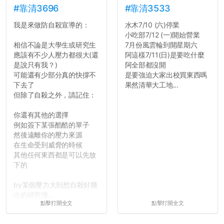
舍房間，都歡迎留言讓我知
#靠清3696
#靠清3533
道...
我是來做防自殺宣導的：
水木7/10 (六)停業
小吃部7/12 (一)開始營業
相信不論是大學生或研究生
7月份風雲輪到開星期六
應該有不少人壓力都很大(還
阿這樣7/11(日)是要吃什麼
是說只有我？)
阿全部都沒開
可能還有少部分真的快撐不
是要強迫大家出校買東西嗎
下去了
果然清華大工地...
但除了自殺之外，請記住：
你還有其他的選擇
例如簽下某張酷酷的單子
然後遠離你的壓力來源
在生命受到威脅的時候
其他任何東西都是可以先放
下的
by某個壓力大到想自殺好幾
次的研究僧...
點擊打開全文
點擊打開全文