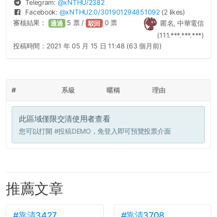
Telegram:
@
xNTHU
/2382
Facebook:
@
xNTHU2.0
/301901294851092
(2 likes)
審核結果：
5
票 /
0
票
匿名, 中華電信
通過
駁回
(111.***.***.***)
投稿時間：
2021 年 05 月 15 日 11:48 (63 個月前)
#
系級
暱稱
理由
此區域僅限交清使用者查看
您可以打開
#投稿DEMO
，免登入即可預覽投票介面
推薦文章
#靠清3427
#靠清3708