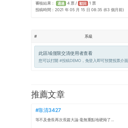
審核結果：
4
票 /
1
票
通過
駁回
投稿時間：
2021 年 05 月 15 日 08:35 (63 個月前)
#
系級
此區域僅限交清使用者查看
您可以打開
#投稿DEMO
，免登入即可預覽投票介
推薦文章
#靠清3427
等不及會長再次長篇大論 毫無重點地硬拗了...