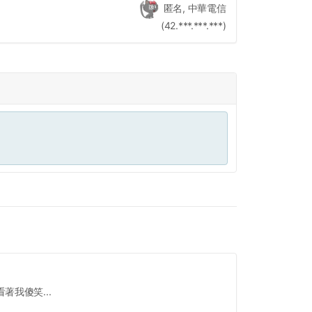
匿名, 中華電信
(42.***.***.***)
我傻笑...