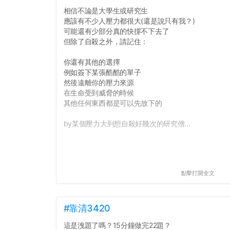
相信不論是大學生或研究生
應該有不少人壓力都很大(還是說只有我？)
可能還有少部分真的快撐不下去了
但除了自殺之外，請記住：
你還有其他的選擇
例如簽下某張酷酷的單子
然後遠離你的壓力來源
在生命受到威脅的時候
其他任何東西都是可以先放下的
by某個壓力大到想自殺好幾次的研究僧...
點擊打開全文
#靠清3420
這是洩題了嗎？15分鐘做完22題？