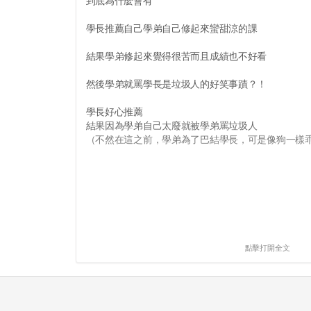
到底為什麼會有
學長推薦自己學弟自己修起來蠻甜涼的課
結果學弟修起來覺得很苦而且成績也不好看
然後學弟就罵學長是垃圾人的好笑事蹟？！
學長好心推薦
結果因為學弟自己太廢就被學弟罵垃圾人
（不然在這之前，學弟為了巴結學長，可是像狗一樣乖的
點擊打開全文