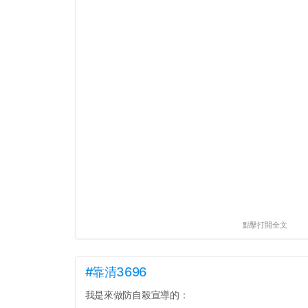
點擊打開全文
#靠清3696
我是來做防自殺宣導的：