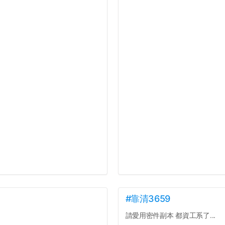
#靠清3659
請愛用密件副本 都資工系了...