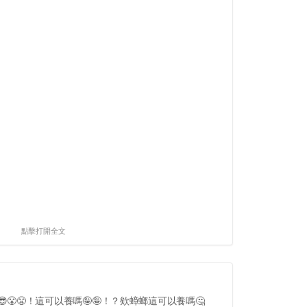
點擊打開全文
😎😤😤！這可以養嗎🤪🤪！？欸蟑螂這可以養嗎🤔