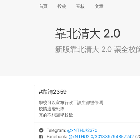
首頁
投稿
審核
文章
靠北清大 2.0
新版靠北清大 2.0 讓
#靠清2359
學校可以宣布行政工讀生都暫停嗎
疫情這麼恐怖
真的不想回學校欸
Telegram:
@
xNTHU
/2370
Facebook:
@
xNTHU2.0
/301839794857242
(2