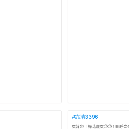
#靠清3396
欸幹😲！梅花鹿欸🧐🧐！嗚呼😎