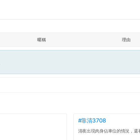
暱稱
理由
面
#靠清3708
清夜出現肉身佔車位的情況，還看著