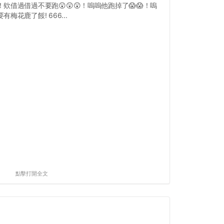
！欸借過借過不要跑😲😲😲！嗚嗚他跑掉了😱😱！嗚
有梅花鹿了餒! 666...
點擊打開全文