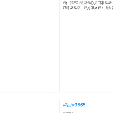
🤔！我不知道🧐🧐你抓回家😤
呼呼😤😤😤！喔好屌🍆喔！清大要
#靠清3565