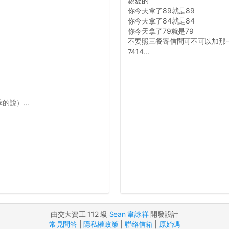
親愛的
你今天拿了89就是89
你今天拿了84就是84
你今天拿了79就是79
不要照三餐寄信問可不可以加那
7414...
說）...
由交大資工 112 級
Sean 韋詠祥
開發設計
常見問答
|
隱私權政策
|
聯絡信箱
|
原始碼