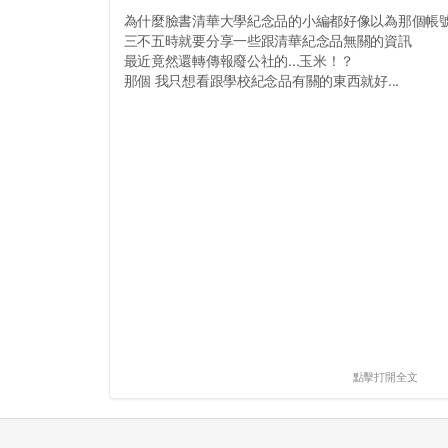
為什麼臉書清華大學紀念品的小編都好像以為那個帳
三不五時就要分享一些跟清華紀念品無關的資訊
最近竟然還轉傳報廢公社的...玉米！？
那個 我只想看跟學校紀念品有關的東西就好...
點擊打開全文