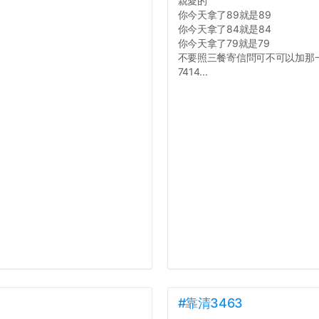
親愛的
你今天拿了89就是89
你今天拿了84就是84
你今天拿了79就是79
不要照三餐寄信問可不可以加那
7414...
#靠清3463