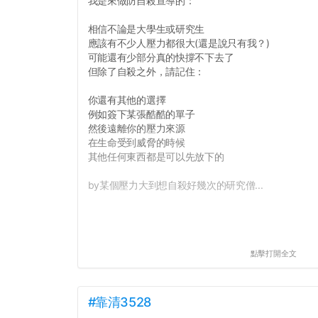
我是來做防自殺宣導的：
相信不論是大學生或研究生
應該有不少人壓力都很大(還是說只有我？)
可能還有少部分真的快撐不下去了
但除了自殺之外，請記住：
你還有其他的選擇
例如簽下某張酷酷的單子
然後遠離你的壓力來源
在生命受到威脅的時候
其他任何東西都是可以先放下的
by某個壓力大到想自殺好幾次的研究僧...
點擊打開全文
#靠清3528