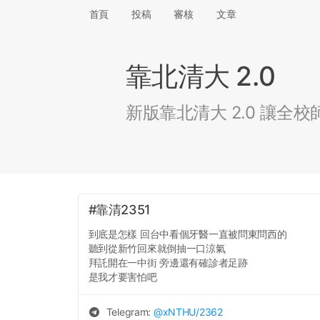
首頁
投稿
審核
文章
靠北清大 2.0
新版靠北清大 2.0 讓
#靠清2351
到底是怎樣 回台中看個牙醫一直被問東問西的
聽到從新竹回來就倒抽一口涼氣
拜託開在一中街 旁邊還有確診者足跡
是我才要害怕吧
Telegram:
@
xNTHU
/2362