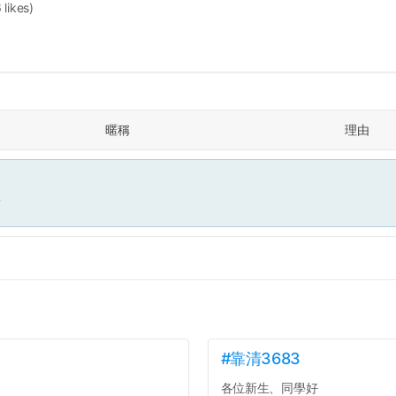
 likes)
暱稱
理由
面
#靠清3683
各位新生、同學好