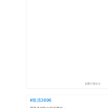
點擊打開全文
#靠清3696