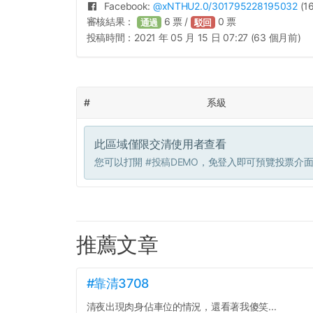
Facebook:
@
xNTHU2.0
/301795228195032
(16
審核結果：
6
票 /
0
票
通過
駁回
投稿時間：
2021 年 05 月 15 日 07:27 (63 個月前)
#
系級
此區域僅限交清使用者查看
您可以打開
#投稿DEMO
，免登入即可預覽投票介
推薦文章
#靠清3708
清夜出現肉身佔車位的情況，還看著我傻笑...