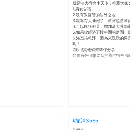
我是清大宿舍小天使，推薦大家
1.男女合宿
2.沒有教官管的法外之地
3.就算有人通報了，教官也會幫
4.可以瘋狂做菜，增加清大升學
5.如果你經過五樓中間的房間
6.浴室很乾淨，因為來洗澡的
呢！
7.歡迎其他碩齋夥伴分享~
如果有任何想要我推薦的宿舍房間
#靠清3565