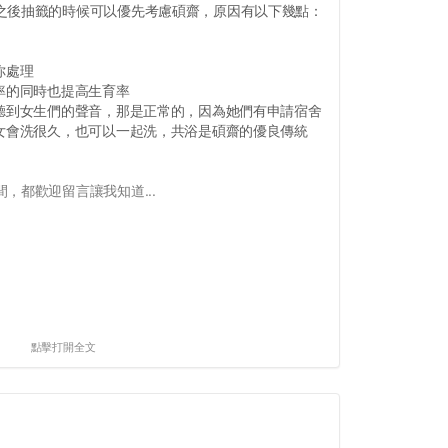
之後抽籤的時候可以優先考慮碩齋，原因有以下幾點：
你處理
率的同時也提高生育率
，聽到女生們的聲音，那是正常的，因為她們有申請宿舍
男女會洗很久，也可以一起洗，共浴是碩齋的優良傳統
，都歡迎留言讓我知道...
點擊打開全文