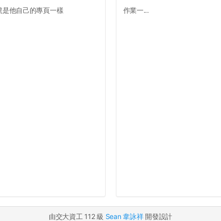
號是他自己的專頁一樣
作業一...
由交大資工 112 級
Sean 韋詠祥
開發設計