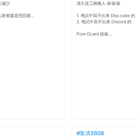
在減少
清大資工兩種人 😆😆😆
都還是照回家...
1. 考試中寫不出來 Diss code 的
2. 考試中寫不出來 Discord 的
From Dcard 校板...
#靠清3608