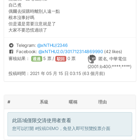
自己煮
偶爾去採購時離別人遠一點
根本沒事好嗎
但是還是需要注意就是了
大家不要恐慌過頭了
Telegram:
@
xNTHU
/2346
Facebook:
@
xNTHU2.0
/301712314869990
(42 likes)
審核結果：
5
票 /
0
票
匿名, 中華電信
通過
駁回
(2001:b400:****:****)
投稿時間：
2021 年 05 月 15 日 03:15 (63 個月前)
#
系級
暱稱
理由
此區域僅限交清使用者查看
您可以打開
#投稿DEMO
，免登入即可預覽投票介面