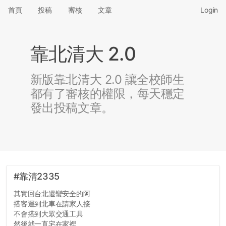
首頁
投稿
審核
文章
Login
靠北清大 2.0
新版靠北清大 2.0 讓全校師生
都有了審核的權限，每天穩定
發出投稿文章。
#靠清2335
其實回台北還蠻安全的阿
搭客運到北車在請家人接
不會搭到大眾交通工具
然後就一直宅在家裡