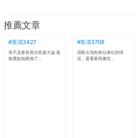
推薦文章
#靠清3427
#靠清3708
等不及會長再次長篇大論 毫
清夜出現肉身佔車位的情
無重點地硬拗了...
況，還看著我傻笑...