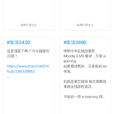
點擊打開全文
點擊打開全文
#靠清3420
#靠清3690
這是洩題了嗎？15分鐘做完
明明今年起就說要把
22題？
Moodle iLMS 廢掉，只留 e-
learning
https://www.dcard.tw/f/nt
結果廢掉舊的，又來新的 ee
hu/p/236329882
啥鬼
...
到底是要怎樣啦 每次都要跳
來跳去找課程資訊
不能統一用 e-learning 嗎...