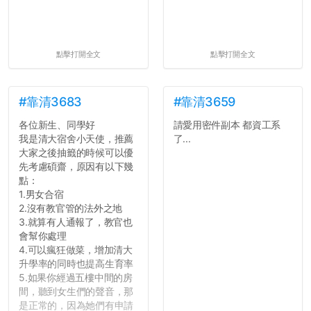
點擊打開全文
點擊打開全文
#靠清3683
#靠清3659
各位新生、同學好
請愛用密件副本 都資工系
我是清大宿舍小天使，推薦
了...
大家之後抽籤的時候可以優
先考慮碩齋，原因有以下幾
點：
1.男女合宿
2.沒有教官管的法外之地
3.就算有人通報了，教官也
會幫你處理
4.可以瘋狂做菜，增加清大
升學率的同時也提高生育率
5.如果你經過五樓中間的房
間，聽到女生們的聲音，那
是正常的，因為她們有申請