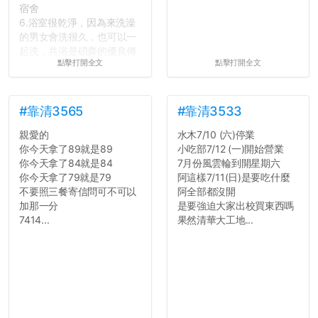
宿舍
6.浴室很乾淨，因為來洗澡
的男女會洗很久，也可以一
起洗，共浴是碩齋的優良傳
點擊打開全文
點擊打開全文
統呢！
7.歡迎其他碩齋夥伴分享~
如果有任何想要我推薦的宿
舍房間，都歡迎留言讓我知
#靠清3565
#靠清3533
道...
親愛的
水木7/10 (六)停業
你今天拿了89就是89
小吃部7/12 (一)開始營業
你今天拿了84就是84
7月份風雲輪到開星期六
你今天拿了79就是79
阿這樣7/11(日)是要吃什麼
不要照三餐寄信問可不可以
阿全部都沒開
加那一分
是要強迫大家出校買東西嗎
7414...
果然清華大工地...