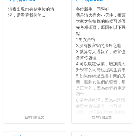
清夜出現肉身佔車位的情
各位新生、同學好
況，還看著我傻笑...
我是清大宿舍小天使，推薦
大家之後抽籤的時候可以優
先考慮碩齋，原因有以下幾
點：
1.男女合宿
2.沒有教官管的法外之地
3.就算有人通報了，教官也
會幫你處理
4.可以瘋狂做菜，增加清大
升學率的同時也提高生育率
5.如果你經過五樓中間的房
間，聽到女生們的聲音，那
是正常的，因為她們有申請
宿舍
6.浴室很乾淨，因為來洗澡
的男女會洗很久，也可以一
起洗，共浴是碩齋的優良傳
點擊打開全文
點擊打開全文
統呢！
7.歡迎其他碩齋夥伴分享~
如果有任何想要我推薦的宿