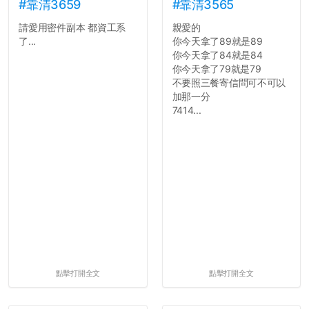
舍房間，都歡迎留言讓我知
#靠清3659
#靠清3565
道...
請愛用密件副本 都資工系
親愛的
了...
你今天拿了89就是89
你今天拿了84就是84
你今天拿了79就是79
不要照三餐寄信問可不可以
加那一分
7414...
點擊打開全文
點擊打開全文