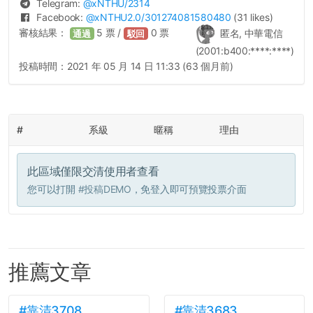
Telegram:
@
xNTHU
/2314
Facebook:
@
xNTHU2.0
/301274081580480
(31 likes)
審核結果：
5
票 /
0
票
匿名, 中華電信
通過
駁回
(2001:b400:****:****)
投稿時間：
2021 年 05 月 14 日 11:33 (63 個月前)
#
系級
暱稱
理由
此區域僅限交清使用者查看
您可以打開
#投稿DEMO
，免登入即可預覽投票介面
推薦文章
#靠清3708
#靠清3683