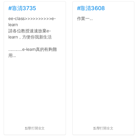
景，最後你憑什麼只給我們
對論文的評論10分？！...
#靠清3735
#靠清3608
ee-class>>>>>>>>>>e-
作業一...
learn
請各位教授速速放棄e-
learn，方便你我新生活
............e-learn真的有夠難
用...
點擊打開全文
點擊打開全文