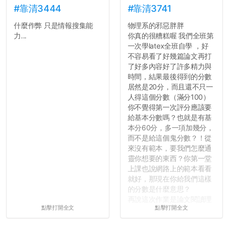
#靠清3444
#靠清3741
什麼作弊 只是情報搜集能
物理系的邪惡胖胖
力...
你真的很糟糕喔 我們全班第
一次學latex全班自學 ，好
不容易看了好幾篇論文再打
了好多內容好了許多精力與
時間，結果最後得到的分數
居然是20分，而且還不只一
人得這個分數（滿分100）
你不覺得第一次評分應該要
給基本分數嗎？也就是有基
本分60分，多一項加幾分，
而不是給這個鬼分數？！從
來沒有範本，要我們怎麼通
靈你想要的東西？你第一堂
上課也說網路上的範本看看
就好，那現在你給我們這樣
的分數是什麼意思？
再說這次作業是論文閱讀理
點擊打開全文
點擊打開全文
解與評論，既然已經寫下實
驗原理實驗步驟，實驗背