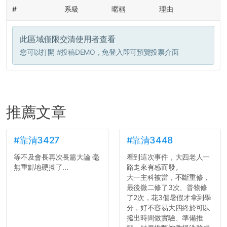
#
系級
暱稱
理由
此區域僅限交清使用者查看
您可以打開
#投稿DEMO
，免登入即可預覽投票介面
推薦文章
#靠清3427
#靠清3448
等不及會長再次長篇大論 毫
看到這次事件，大四老人一
無重點地硬拗了...
路走來有感而發。
大一主科被當，不斷重修，
最後微二修了3次、普物修
了2次，花3個暑假才拿到學
分，好不容易大四終於可以
撥出時間做實驗、準備推