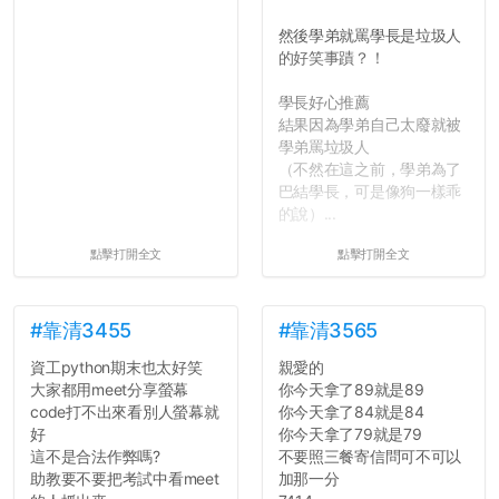
然後學弟就罵學長是垃圾人
的好笑事蹟？！
學長好心推薦
結果因為學弟自己太廢就被
學弟罵垃圾人
（不然在這之前，學弟為了
巴結學長，可是像狗一樣乖
的說）...
點擊打開全文
點擊打開全文
#靠清3455
#靠清3565
資工python期末也太好笑
親愛的
大家都用meet分享螢幕
你今天拿了89就是89
code打不出來看別人螢幕就
你今天拿了84就是84
好
你今天拿了79就是79
這不是合法作弊嗎?
不要照三餐寄信問可不可以
助教要不要把考試中看meet
加那一分