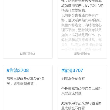
甄，結果推甄被教授洗臉成
績怎麼那麼差，lab老師也覺
得憑什麼要留我。
以前多少也看過同學有作
弊，這次看到熱門科系搞出
集體作弊這套，有時候會心
理不平衡，堅持誠實考試又
如何？推甄就是看GPA，作
弊被當和誠實應考被當，都
是D、E...有人會選擇前者賭
一波並不意外，何況兩位佛
點擊打開全文
點擊打開全文
心教授看起來要輕輕放下
了，之後履歷不會留下汙
點...，希望這次事件不要助
長作弊的風氣。
#靠清3708
#靠清3707
清夜出現肉身佔車位的情
到底為什麼會有
反正老人我明天就要搬離新
況，還看著我傻笑...
竹，之後如何發展與我無
學長推薦自己學弟自己修起
關，就當最後一天發個牢騷
來蠻甜涼的課
吧XD，祝學弟妹們修課順利
~~...
結果學弟修起來覺得很苦而
且成績也不好看