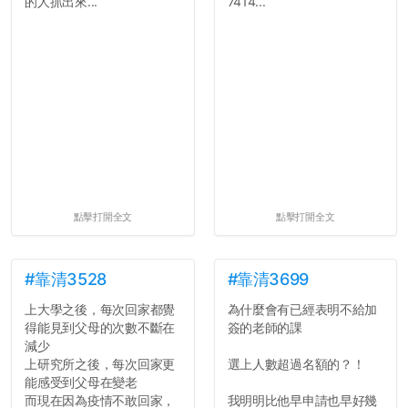
的人抓出來...
7414...
點擊打開全文
點擊打開全文
#靠清3528
#靠清3699
上大學之後，每次回家都覺
為什麼會有已經表明不給加
得能見到父母的次數不斷在
簽的老師的課
減少
上研究所之後，每次回家更
選上人數超過名額的？！
能感受到父母在變老
而現在因為疫情不敢回家，
我明明比他早申請也早好幾