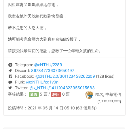
因租屋處又斷斷續續地停電，
我室友她昨天唸線代唸到快發瘋，
若不是您的大恩大德，
她可能考完會壓力大到直奔台積館9樓了，
請接受我最深切的感謝，您救了一位年輕女孩的生命。
Telegram:
@
xNTHU
/2289
Discord:
867847736073650197
Facebook:
@
xNTHU2.0
/301123458262209
(128 likes)
Plurk:
@
xNTHU
/og1v0n
Twitter:
@
x_NTHU
/1411204323955015683
審核結果：
5
票 /
0
票
匿名, 中華電信
通過
駁回
(1.***.***.***)
投稿時間：
2021 年 05 月 14 日 05:10 (63 個月前)