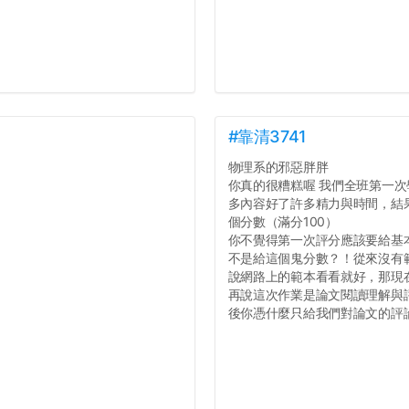
#靠清3741
物理系的邪惡胖胖
你真的很糟糕喔 我們全班第一次學
多內容好了許多精力與時間，結
個分數（滿分100）
你不覺得第一次評分應該要給基
不是給這個鬼分數？！從來沒有
說網路上的範本看看就好，那現
再說這次作業是論文閱讀理解與
後你憑什麼只給我們對論文的評論1