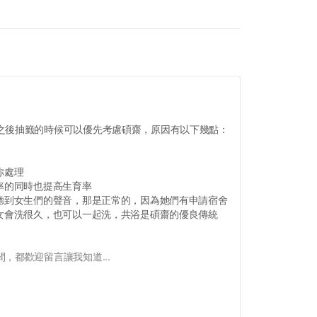
之後抽籤的時候可以優先考慮碩齋，原因有以下幾點：
你處理
率的同時也提高生育率
，聽到女生們的聲音，那是正常的，因為她們有申請宿舍
男女會洗很久，也可以一起洗，共浴是碩齋的優良傳統
，都歡迎留言讓我知道...