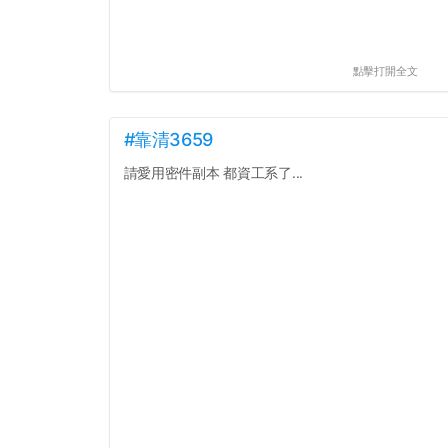
點擊打開全文
#靠清3659
請愛用密件副本 都資工系了...