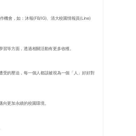
：沐報(FB/IG)、清大校園情報員(Line)
學習等方面，透過相關活動有更多收穫。
遭受的壓迫，每一個人都該被視為一個「人」好好對
邁向更加永續的校園環境。
。