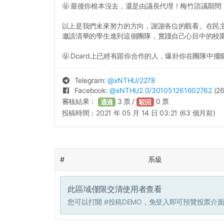
🤬 最後你根本沒去，還是由議長代理！梅竹諮議期間
以上是我們未來努力的方向，謝謝各位的觀看。在民
邀請清華的學生進到這個團隊，實踐自己心目中的校
🤬 Dcard上已經有跟你合作的人，爆卦你在團隊中
Telegram:
@
xNTHU
/2278
Facebook:
@
xNTHU2.0
/301051261602762
(26
審核結果：
3
票 /
0
票
通過
駁回
投稿時間：
2021 年 05 月 14 日 03:21 (63 個月前)
#
系級
此區域僅限交清使用者查看
您可以打開
#投稿DEMO
，免登入即可預覽投票介