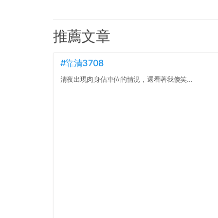
推薦文章
#靠清3708
清夜出現肉身佔車位的情況，還看著我傻笑...