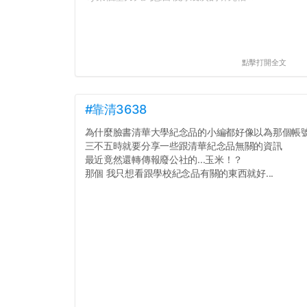
點擊打開全文
#靠清3638
為什麼臉書清華大學紀念品的小編都好像以為那個帳
三不五時就要分享一些跟清華紀念品無關的資訊
最近竟然還轉傳報廢公社的...玉米！？
那個 我只想看跟學校紀念品有關的東西就好...