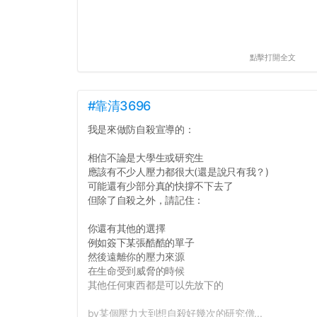
點擊打開全文
#靠清3696
我是來做防自殺宣導的：
相信不論是大學生或研究生
應該有不少人壓力都很大(還是說只有我？)
可能還有少部分真的快撐不下去了
但除了自殺之外，請記住：
你還有其他的選擇
例如簽下某張酷酷的單子
然後遠離你的壓力來源
在生命受到威脅的時候
其他任何東西都是可以先放下的
by某個壓力大到想自殺好幾次的研究僧...