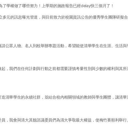
為了學權做了哪些努力！上學期的施政報告已經delay快三個月了！
元的訊息曝光管道，與目前致力於校園資訊公告的優秀學生團隊研擬合作機會，如
邀請公眾人物、名人到校舉辦專題活動，希望能使清華學生在生涯、生活與
做起，我們在任何計劃與行動之前都需要謹慎考量性別與少數的權利與其所
打造清華學生的永續社群，並結合校內相關領域的教師與學生團體，讓清華
委員，我會與清大其餘諮議委員們為清大爭取最大權益，使梅竹賽順利舉行