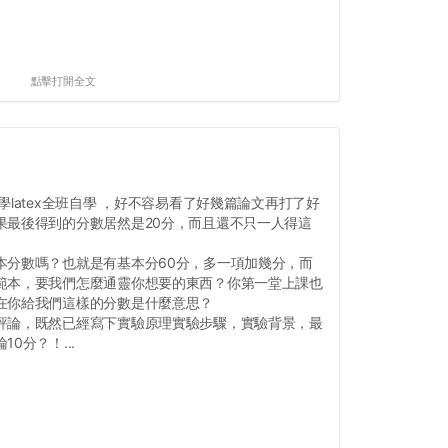
點擊打開全文
latex全班自學 ，好不容易看了好幾篇論文再打了好
果最後得到的分數居然是20分，而且還不只一人得這
本分數嗎？也就是有基本分60分，多一項加幾分，而
範本，要我們怎麼通靈你想要的東西？你第一堂上課也
在你給我們這樣的分數是什麼意思？
評論，既然已經寫下實驗原理實驗步驟，實驗背景，最
0分？！...