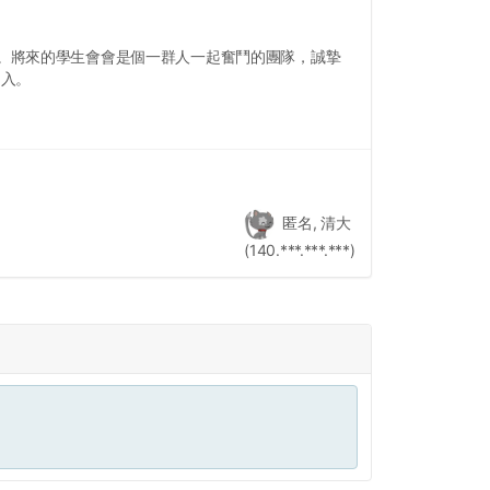
。將來的學生會會是個一群人一起奮鬥的團隊，誠摯
加入。
匿名, 清大
(140.***.***.***)