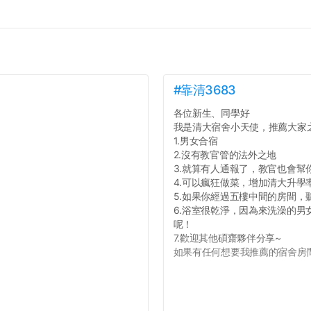
#靠清3683
各位新生、同學好
我是清大宿舍小天使，推薦大家
1.男女合宿
2.沒有教官管的法外之地
3.就算有人通報了，教官也會幫
4.可以瘋狂做菜，增加清大升學
5.如果你經過五樓中間的房間
6.浴室很乾淨，因為來洗澡的
呢！
7.歡迎其他碩齋夥伴分享~
如果有任何想要我推薦的宿舍房間