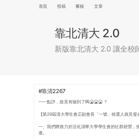
首頁
投稿
審核
文章
靠北清大 2.0
新版靠北清大 2.0 讓
#靠清2267
一一點評，政見有做到了嗎🤮🤮🤮 ？
【第29屆清大學生會正副會長「一號」候選人政見發
一、我們將致力於活化清華大學學生會的社群經營，
進。