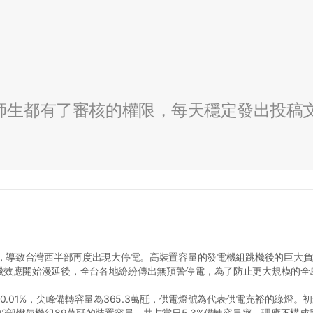
全校師生都有了審核的權限，每天穩定發出投稿
機，導致台灣西半部再度出現大停電。高裝置容量的發電機組跳機後的巨大
機效應開始漫延後，全台各地紛紛傳出無預警停電，為了防止更大規模的全
.01%，尖峰備轉容量為365.3萬瓩，供電燈號為代表供電充裕的綠燈。
2部燃氣機組89萬瓩的裝置容量，共占當日5.3%備轉容量率，理應不構成