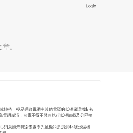
Login
文章。
負載轉移，極易導致電網中其他電驛的低頻保護機制被
島電網崩潰，台電不得不緊急執行低頻卸載及分區輪
初步消息顯示興達電廠率先跳機的是2號與4號燃煤機
影響。