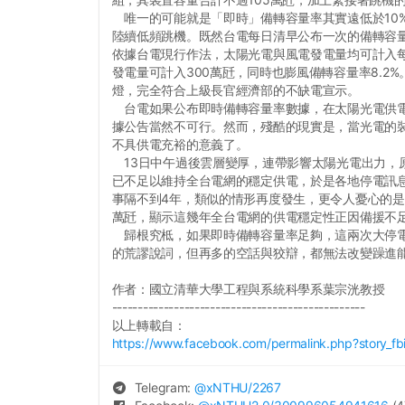
唯一的可能就是「即時」備轉容量率其實遠低於10
陸續低頻跳機。既然台電每日清早公布一次的備轉容
依據台電現行作法，太陽光電與風電發電量均可計入每
發電量可計入300萬瓩，同時也膨風備轉容量率8.2
燈，完全符合上級長官經濟部的不缺電宣示。
台電如果公布即時備轉容量率數據，在太陽光電供電
據公告當然不可行。然而，殘酷的現實是，當光電的
不具供電充裕的意義了。
13日中午過後雲層變厚，連帶影響太陽光電出力，原
已不足以維持全台電網的穩定供電，於是各地停電訊息
事隔不到4年，類似的情形再度發生，更令人憂心的是
萬瓩，顯示這幾年全台電網的供電穩定性正因備援不
歸根究柢，如果即時備轉容量率足夠，這兩次大停電
的荒謬說詞，但再多的空話與狡辯，都無法改變躁進
作者：國立清華大學工程與系統科學系葉宗洸教授
-------------------------------------------------
以上轉載自：
https://www.facebook.com/permalink.php?stor
Telegram:
@
xNTHU
/2267