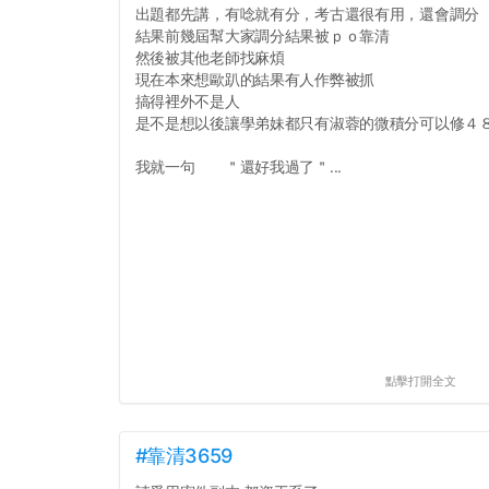
出題都先講，有唸就有分，考古還很有用，還會調分
結果前幾屆幫大家調分結果被ｐｏ靠清
然後被其他老師找麻煩
現在本來想歐趴的結果有人作弊被抓
搞得裡外不是人
是不是想以後讓學弟妹都只有淑蓉的微積分可以修４
我就一句 ＂還好我過了＂...
點擊打開全文
#靠清3659