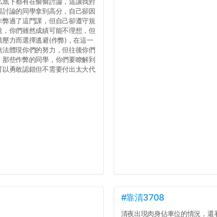
私底下都有在偷偷討論，這讓我對
與討論的同學拿到高分，自己卻因
作弊過了這門課，但自己卻遵守規
說，你們雖然成績可能不理想，但
壓力而選擇逃避(作弊)，在這一
無法體現你們的努力，但往後你們
，那些作弊的同學，你們要瞭解到
可以勇敢認錯但不需要付出太大代
#靠清3708
清夜出現肉身佔車位的情況，還看著