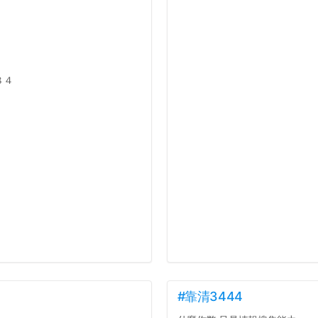
８４
#靠清3444