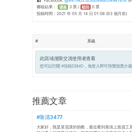
Facebook:
@
xNTHU2.0
/300996054941616
(4
審核結果：
3
票 /
0
票
通過
駁回
投稿時間：
2021 年 05 月 14 日 01:08 (63 個月前)
#
系級
此區域僅限交清使用者查看
您可以打開
#投稿DEMO
，免登入即可預覽投票介
推薦文章
#靠清3477
大家好，我是某堂課的助教，最近看到靠清上面資工