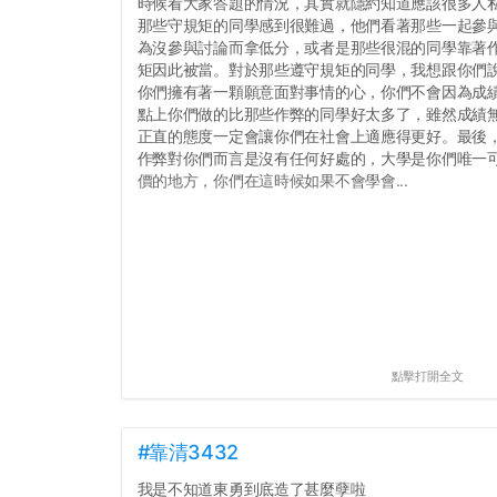
時候看大家答題的情況，其實就隱約知道應該很多人
那些守規矩的同學感到很難過，他們看著那些一起參
為沒參與討論而拿低分，或者是那些很混的同學靠著
矩因此被當。對於那些遵守規矩的同學，我想跟你們
你們擁有著一顆願意面對事情的心，你們不會因為成績
點上你們做的比那些作弊的同學好太多了，雖然成績
正直的態度一定會讓你們在社會上適應得更好。最後
作弊對你們而言是沒有任何好處的，大學是你們唯一
價的地方，你們在這時候如果不會學會...
點擊打開全文
#靠清3432
我是不知道東勇到底造了甚麼孽啦