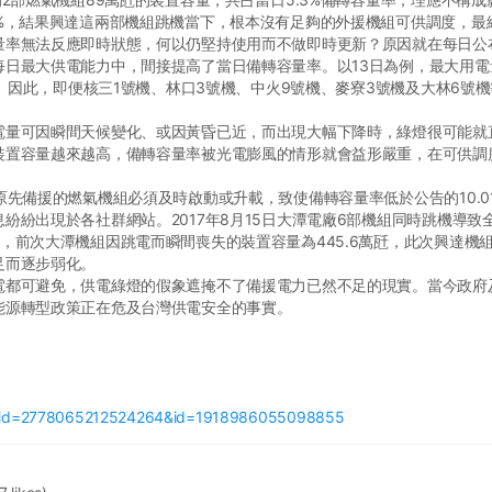
%，結果興達這兩部機組跳機當下，根本沒有足夠的外援機組可供調度，最
量率無法反應即時狀態，何以仍堅持使用而不做即時更新？原因就在每日公
日最大供電能力中，間接提高了當日備轉容量率。以13日為例，最大用電
%。因此，即便核三1號機、林口3號機、中火9號機、麥寮3號機及大林6
量可因瞬間天候變化、或因黃昏已近，而出現大幅下降時，綠燈很可能就
裝置容量越來越高，備轉容量率被光電膨風的情形就會益形嚴重，在可供調度
先備援的燃氣機組必須及時啟動或升載，致使備轉容量率低於公告的10.0
紛紛出現於各社群網站。2017年8月15日大潭電廠6部機組同時跳機導
，前次大潭機組因跳電而瞬間喪失的裝置容量為445.6萬瓩，此次興達機
足而逐步弱化。
都可避免，供電綠燈的假象遮掩不了備援電力已然不足的現實。當今政府
能源轉型政策正在危及台灣供電安全的事實。
y_fbid=2778065212524264&id=1918986055098855