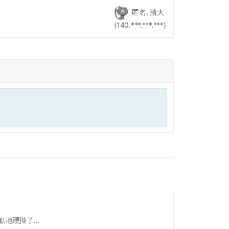
匿名, 清大
(140.***.***.***)
地硬拗了...