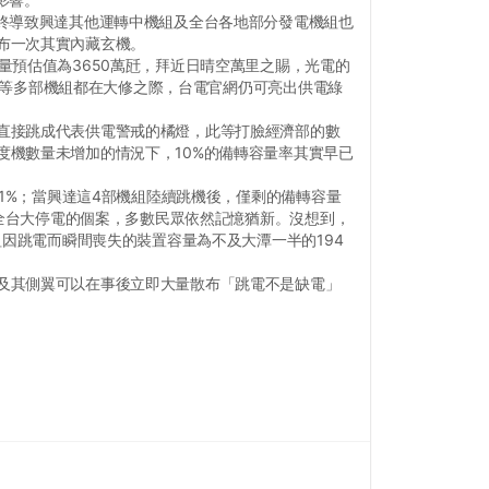
終導致興達其他運轉中機組及全台各地部分發電機組也
布一次其實內藏玄機。
量預估值為3650萬瓩，拜近日晴空萬里之賜，光電的
號機等多部機組都在大修之際，台電官網仍可亮出供電綠
直接跳成代表供電警戒的橘燈，此等打臉經濟部的數
機數量未增加的情況下，10%的備轉容量率其實早已
1%；當興達這4部機組陸續跳機後，僅剩的備轉容量
致全台大停電的個案，多數民眾依然記憶猶新。沒想到，
組因跳電而瞬間喪失的裝置容量為不及大潭一半的194
及其側翼可以在事後立即大量散布「跳電不是缺電」