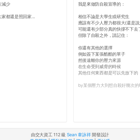
在減少
我是來做防自殺宣導的：
都還是照回家...
相信不論是大學生或研究生
應該有不少人壓力都很大(還是說
可能還有少部分真的快撐不下去
但除了自殺之外，請記住：
你還有其他的選擇
例如簽下某張酷酷的單子
然後遠離你的壓力來源
在生命受到威脅的時候
其他任何東西都是可以先放下的
by某個壓力大到想自殺好幾次的研
由交大資工 112 級
Sean 韋詠祥
開發設計