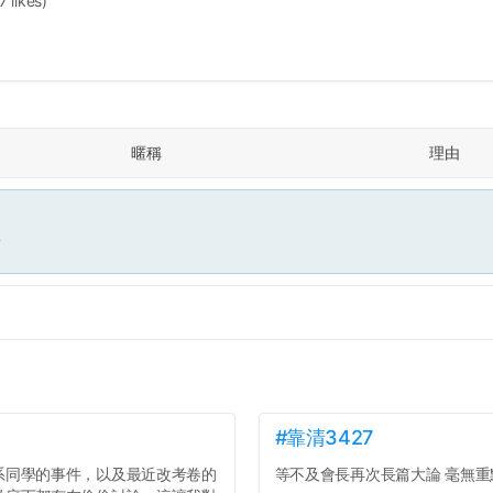
7 likes)
暱稱
理由
面
#靠清3427
系同學的事件，以及最近改考卷的
等不及會長再次長篇大論 毫無重點