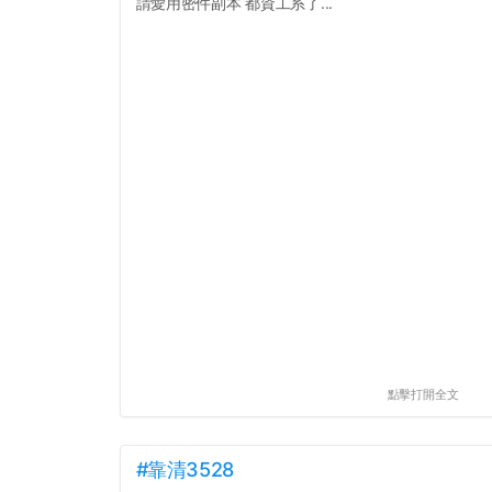
請愛用密件副本 都資工系了...
點擊打開全文
#靠清3528