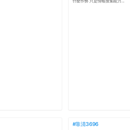
什麼作弊 只是情報搜集能力...
#靠清3696