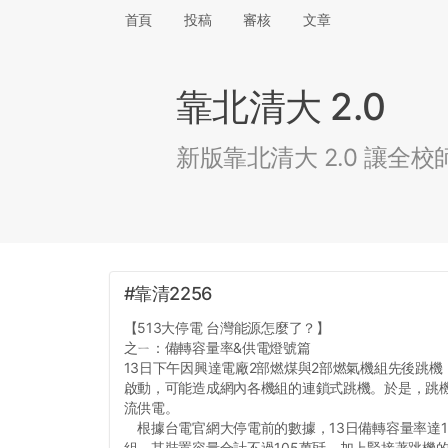
首頁
投稿
審核
文章
靠北清大 2.0
新版靠北清大 2.0 讓
#靠清2256
【513大停電 台灣能源怎麼了？】
之ㄧ：備轉容量率&供電燈號篇
13日下午因興達電廠2部燃煤與2部燃氣機組先後跳
啟動，可能造成網內各機組的連鎖式跳機。於是，跳
流供電。
根據台電官網大停電前的數據，13日備轉容量率達10
組，其裝置容量合計不過105萬瓩，加上緊接著跳機的