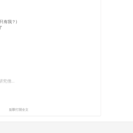
只有我？)
了
究僧...
點擊打開全文