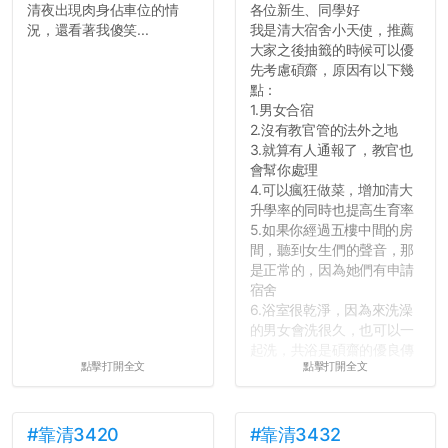
清夜出現肉身佔車位的情
各位新生、同學好
況，還看著我傻笑...
我是清大宿舍小天使，推薦
大家之後抽籤的時候可以優
先考慮碩齋，原因有以下幾
點：
1.男女合宿
2.沒有教官管的法外之地
3.就算有人通報了，教官也
會幫你處理
4.可以瘋狂做菜，增加清大
升學率的同時也提高生育率
5.如果你經過五樓中間的房
間，聽到女生們的聲音，那
是正常的，因為她們有申請
宿舍
6.浴室很乾淨，因為來洗澡
的男女會洗很久，也可以一
起洗，共浴是碩齋的優良傳
點擊打開全文
點擊打開全文
統呢！
7.歡迎其他碩齋夥伴分享~
如果有任何想要我推薦的宿
舍房間，都歡迎留言讓我知
#靠清3420
#靠清3432