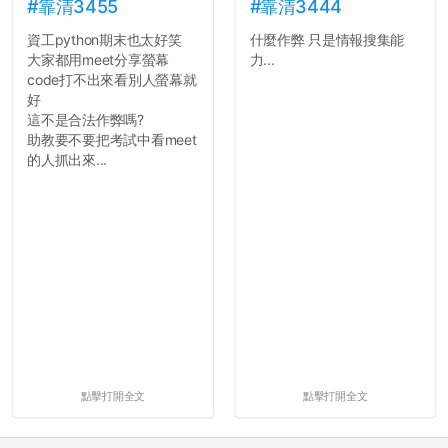
#靠清3455
#靠清3444
資工python期末也太好笑
什麼作弊 只是情報搜集能
大家都用meet分享螢幕
力...
code打不出來看別人螢幕就
好
這不是合法作弊嗎?
助教要不要把考試中看meet
的人抓出來...
點擊打開全文
點擊打開全文