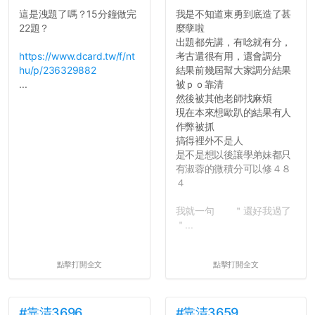
道...
這是洩題了嗎？15分鐘做完
我是不知道東勇到底造了甚
22題？
麼孽啦
出題都先講，有唸就有分，
https://www.dcard.tw/f/nt
考古還很有用，還會調分
hu/p/236329882
結果前幾屆幫大家調分結果
...
被ｐｏ靠清
然後被其他老師找麻煩
現在本來想歐趴的結果有人
作弊被抓
搞得裡外不是人
是不是想以後讓學弟妹都只
有淑蓉的微積分可以修４８
４
我就一句 ＂還好我過了
＂...
點擊打開全文
點擊打開全文
#靠清3696
#靠清3659