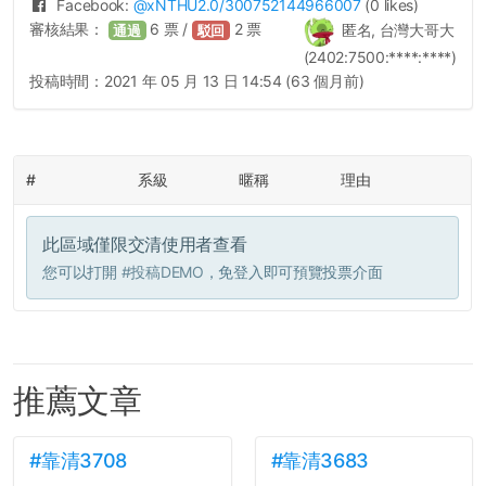
Facebook:
@
xNTHU2.0
/300752144966007
(0 likes)
審核結果：
6
票 /
2
票
匿名, 台灣大哥大
通過
駁回
(2402:7500:****:****)
投稿時間：
2021 年 05 月 13 日 14:54 (63 個月前)
#
系級
暱稱
理由
此區域僅限交清使用者查看
您可以打開
#投稿DEMO
，免登入即可預覽投票介面
推薦文章
#靠清3708
#靠清3683