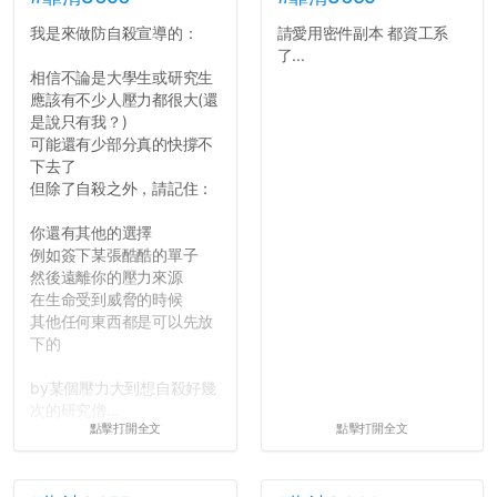
我是來做防自殺宣導的：
請愛用密件副本 都資工系
了...
相信不論是大學生或研究生
應該有不少人壓力都很大(還
是說只有我？)
可能還有少部分真的快撐不
下去了
但除了自殺之外，請記住：
你還有其他的選擇
例如簽下某張酷酷的單子
然後遠離你的壓力來源
在生命受到威脅的時候
其他任何東西都是可以先放
下的
by某個壓力大到想自殺好幾
次的研究僧...
點擊打開全文
點擊打開全文