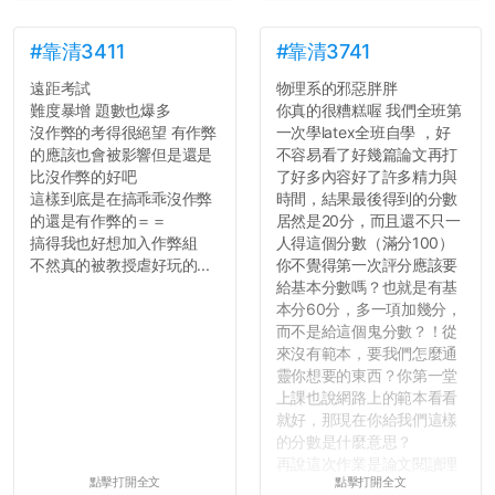
#靠清3411
#靠清3741
遠距考試
物理系的邪惡胖胖
難度暴增 題數也爆多
你真的很糟糕喔 我們全班第
沒作弊的考得很絕望 有作弊
一次學latex全班自學 ，好
的應該也會被影響但是還是
不容易看了好幾篇論文再打
比沒作弊的好吧
了好多內容好了許多精力與
這樣到底是在搞乖乖沒作弊
時間，結果最後得到的分數
的還是有作弊的＝＝
居然是20分，而且還不只一
搞得我也好想加入作弊組
人得這個分數（滿分100）
不然真的被教授虐好玩的...
你不覺得第一次評分應該要
給基本分數嗎？也就是有基
本分60分，多一項加幾分，
而不是給這個鬼分數？！從
來沒有範本，要我們怎麼通
靈你想要的東西？你第一堂
上課也說網路上的範本看看
就好，那現在你給我們這樣
的分數是什麼意思？
再說這次作業是論文閱讀理
點擊打開全文
點擊打開全文
解與評論，既然已經寫下實