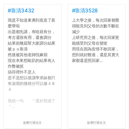
#靠清3432
#靠清3528
我是不知道東勇到底造了甚
上大學之後，每次回家都覺
麼孽啦
得能見到父母的次數不斷在
出題都先講，有唸就有分，
減少
考古還很有用，還會調分
上研究所之後，每次回家更
結果前幾屆幫大家調分結果
能感受到父母在變老
被ｐｏ靠清
而現在因為疫情不敢回家，
然後被其他老師找麻煩
想到就好難過，還是其實大
現在本來想歐趴的結果有人
家都還是照回家...
作弊被抓
搞得裡外不是人
是不是想以後讓學弟妹都只
有淑蓉的微積分可以修４８
４
我就一句 ＂還好我過了
＂...
點擊打開全文
點擊打開全文