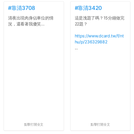
點...，希望這次事件不要助
長作弊的風氣。
#靠清3708
#靠清3420
清夜出現肉身佔車位的情
這是洩題了嗎？15分鐘做完
反正老人我明天就要搬離新
況，還看著我傻笑...
22題？
竹，之後如何發展與我無
關，就當最後一天發個牢騷
https://www.dcard.tw/f/nt
吧XD，祝學弟妹們修課順利
hu/p/236329882
~~...
...
點擊打開全文
點擊打開全文