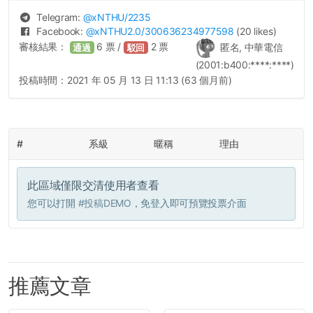
Telegram:
@
xNTHU
/2235
Facebook:
@
xNTHU2.0
/300636234977598
(20 likes)
審核結果：
6
票 /
2
票
匿名, 中華電信
通過
駁回
(2001:b400:****:****)
投稿時間：
2021 年 05 月 13 日 11:13 (63 個月前)
#
系級
暱稱
理由
此區域僅限交清使用者查看
您可以打開
#投稿DEMO
，免登入即可預覽投票介面
推薦文章