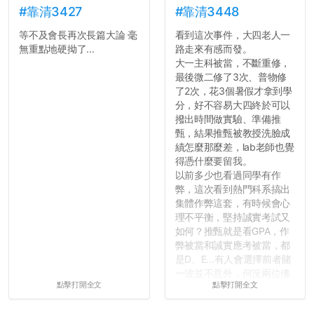
#靠清3427
#靠清3448
等不及會長再次長篇大論 毫
看到這次事件，大四老人一
無重點地硬拗了...
路走來有感而發。
大一主科被當，不斷重修，
最後微二修了3次、普物修
了2次，花3個暑假才拿到學
分，好不容易大四終於可以
撥出時間做實驗、準備推
甄，結果推甄被教授洗臉成
績怎麼那麼差，lab老師也覺
得憑什麼要留我。
以前多少也看過同學有作
弊，這次看到熱門科系搞出
集體作弊這套，有時候會心
理不平衡，堅持誠實考試又
如何？推甄就是看GPA，作
弊被當和誠實應考被當，都
是D、E...有人會選擇前者賭
一波並不意外，何況兩位佛
點擊打開全文
點擊打開全文
心教授看起來要輕輕放下
了，之後履歷不會留下汙