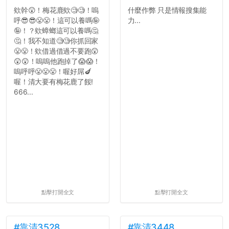
欸幹😲！梅花鹿欸🧐🧐！嗚
什麼作弊 只是情報搜集能
呼😎😎😤😤！這可以養嗎🤪
力...
🤪！？欸蟑螂這可以養嗎🤔
🤔！我不知道🧐🧐你抓回家
😤😤！欸借過借過不要跑😲
😲😲！嗚嗚他跑掉了😱😱！
嗚呼呼😤😤😤！喔好屌🍆
喔！清大要有梅花鹿了餒!
666...
點擊打開全文
點擊打開全文
#靠清3528
#靠清3448