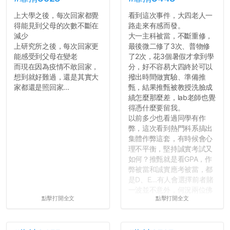
上大學之後，每次回家都覺
看到這次事件，大四老人一
得能見到父母的次數不斷在
路走來有感而發。
減少
大一主科被當，不斷重修，
上研究所之後，每次回家更
最後微二修了3次、普物修
能感受到父母在變老
了2次，花3個暑假才拿到學
而現在因為疫情不敢回家，
分，好不容易大四終於可以
想到就好難過，還是其實大
撥出時間做實驗、準備推
家都還是照回家...
甄，結果推甄被教授洗臉成
績怎麼那麼差，lab老師也覺
得憑什麼要留我。
以前多少也看過同學有作
弊，這次看到熱門科系搞出
集體作弊這套，有時候會心
理不平衡，堅持誠實考試又
如何？推甄就是看GPA，作
弊被當和誠實應考被當，都
是D、E...有人會選擇前者賭
一波並不意外，何況兩位佛
點擊打開全文
點擊打開全文
心教授看起來要輕輕放下
了，之後履歷不會留下汙
點...，希望這次事件不要助