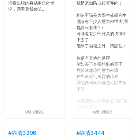
清夜出現肉身佔車位的情
我是來做防自殺宣導的：
況，還看著我傻笑...
相信不論是大學生或研究生
應該有不少人壓力都很大(還
是說只有我？)
可能還有少部分真的快撐不
下去了
但除了自殺之外，請記住：
你還有其他的選擇
例如簽下某張酷酷的單子
然後遠離你的壓力來源
在生命受到威脅的時候
其他任何東西都是可以先放
下的
by某個壓力大到想自殺好幾
次的研究僧...
點擊打開全文
點擊打開全文
#靠清3396
#靠清3444