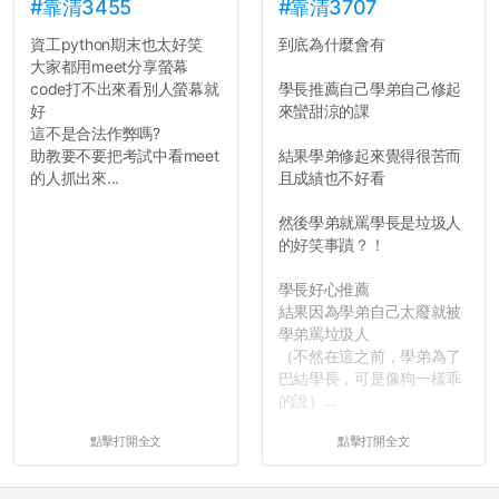
長作弊的風氣。
#靠清3455
#靠清3707
資工python期末也太好笑
到底為什麼會有
反正老人我明天就要搬離新
大家都用meet分享螢幕
竹，之後如何發展與我無
code打不出來看別人螢幕就
學長推薦自己學弟自己修起
關，就當最後一天發個牢騷
好
來蠻甜涼的課
吧XD，祝學弟妹們修課順利
這不是合法作弊嗎?
~~...
助教要不要把考試中看meet
結果學弟修起來覺得很苦而
的人抓出來...
且成績也不好看
然後學弟就罵學長是垃圾人
的好笑事蹟？！
學長好心推薦
結果因為學弟自己太廢就被
學弟罵垃圾人
（不然在這之前，學弟為了
巴結學長，可是像狗一樣乖
的說）...
點擊打開全文
點擊打開全文