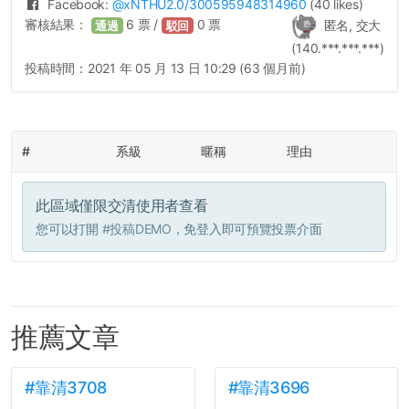
Facebook:
@
xNTHU2.0
/300595948314960
(40 likes)
審核結果：
6
票 /
0
票
匿名, 交大
通過
駁回
(140.***.***.***)
投稿時間：
2021 年 05 月 13 日 10:29 (63 個月前)
#
系級
暱稱
理由
此區域僅限交清使用者查看
您可以打開
#投稿DEMO
，免登入即可預覽投票介面
推薦文章
#靠清3708
#靠清3696