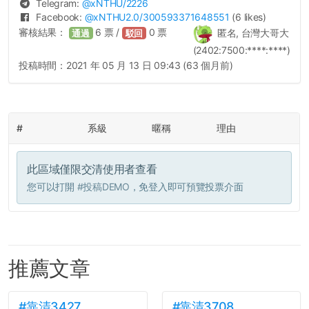
Telegram:
@
xNTHU
/2226
Facebook:
@
xNTHU2.0
/300593371648551
(6 likes)
審核結果：
6
票 /
0
票
匿名, 台灣大哥大
通過
駁回
(2402:7500:****:****)
投稿時間：
2021 年 05 月 13 日 09:43 (63 個月前)
#
系級
暱稱
理由
此區域僅限交清使用者查看
您可以打開
#投稿DEMO
，免登入即可預覽投票介面
推薦文章
#靠清3427
#靠清3708