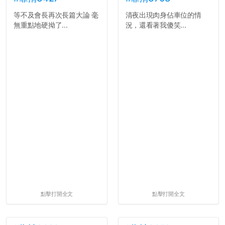
等不及會長再次長篇大論 毫
清夜出現肉身佔車位的情
無重點地硬拗了...
況，還看著我傻笑...
點擊打開全文
點擊打開全文