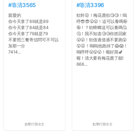
#靠清3565
#靠清3396
親愛的
欸幹😲！梅花鹿欸🧐🧐！嗚
你今天拿了89就是89
呼😎😎😤😤！這可以養嗎🤪
你今天拿了84就是84
🤪！？欸蟑螂這可以養嗎🤔
你今天拿了79就是79
🤔！我不知道🧐🧐你抓回家
不要照三餐寄信問可不可以
😤😤！欸借過借過不要跑😲
加那一分
😲😲！嗚嗚他跑掉了😱😱！
7414...
嗚呼呼😤😤😤！喔好屌🍆
喔！清大要有梅花鹿了餒!
666...
點擊打開全文
點擊打開全文