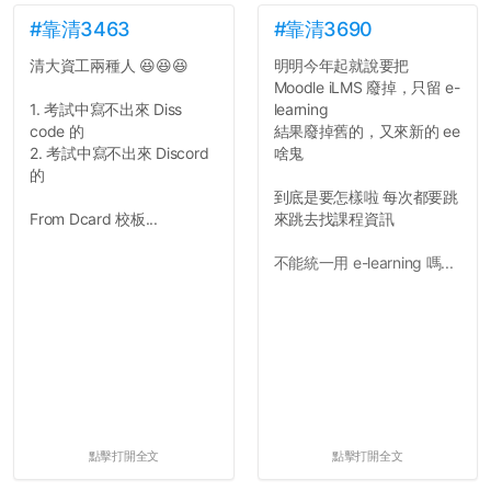
#靠清3463
#靠清3690
清大資工兩種人 😆😆😆
明明今年起就說要把
Moodle iLMS 廢掉，只留 e-
1. 考試中寫不出來 Diss
learning
code 的
結果廢掉舊的，又來新的 ee
2. 考試中寫不出來 Discord
啥鬼
的
到底是要怎樣啦 每次都要跳
From Dcard 校板...
來跳去找課程資訊
不能統一用 e-learning 嗎...
點擊打開全文
點擊打開全文