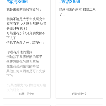
#靠清3696
#靠清3659
我是來做防自殺宣導的：
請愛用密件副本 都資工系
了...
相信不論是大學生或研究生
應該有不少人壓力都很大(還
是說只有我？)
可能還有少部分真的快撐不
下去了
但除了自殺之外，請記住：
你還有其他的選擇
例如簽下某張酷酷的單子
然後遠離你的壓力來源
在生命受到威脅的時候
其他任何東西都是可以先放
下的
by某個壓力大到想自殺好幾
次的研究僧...
點擊打開全文
點擊打開全文