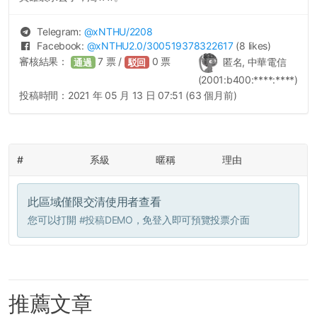
Telegram:
@
xNTHU
/2208
Facebook:
@
xNTHU2.0
/300519378322617
(8 likes)
審核結果：
7
票 /
0
票
匿名, 中華電信
通過
駁回
(2001:b400:****:****)
投稿時間：
2021 年 05 月 13 日 07:51 (63 個月前)
#
系級
暱稱
理由
此區域僅限交清使用者查看
您可以打開
#投稿DEMO
，免登入即可預覽投票介面
推薦文章