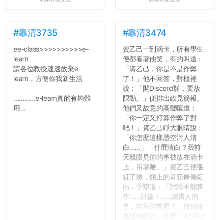
心教授看起來要輕輕放下
了，之後履歷不會留下汙
點...，希望這次事件不要助
長作弊的風氣。
#靠清3735
#靠清3474
ee-class>>>>>>>>>>e-
資乙己一到滴卡，所有學生
反正老人我明天就要搬離新
learn
便都看著他笑，有的叫道：
竹，之後如何發展與我無
請各位教授速速放棄e-
「資乙己，你是不是作弊
關，就當最後一天發個牢騷
learn，方便你我新生活
了！」他不回答，對櫃裡
吧XD，祝學弟妹們修課順利
說：「開Discord群，要放
~~...
............e-learn真的有夠難
限動。」便排出政見簡報。
用...
他們又故意的高聲嚷道：
「你一定又打算作弊了對
吧！」資乙己睜大眼晴說：
「你怎麼這樣憑空污人清
白......」「什麼清白？我前
天親眼見你的事被放在滴卡
上，吊著鞭。」資乙己便漲
紅了臉，額上的青筋條條綻
出，爭辯道：「討論不能算
作......討論！......讀書人的
事，能算作弊麼？」接連便
是難懂的話，什麼「9:58討