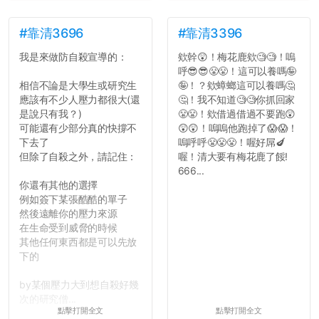
#靠清3696
#靠清3396
我是來做防自殺宣導的：
欸幹😲！梅花鹿欸🧐🧐！嗚
呼😎😎😤😤！這可以養嗎🤪
相信不論是大學生或研究生
🤪！？欸蟑螂這可以養嗎🤔
應該有不少人壓力都很大(還
🤔！我不知道🧐🧐你抓回家
是說只有我？)
😤😤！欸借過借過不要跑😲
可能還有少部分真的快撐不
😲😲！嗚嗚他跑掉了😱😱！
下去了
嗚呼呼😤😤😤！喔好屌🍆
但除了自殺之外，請記住：
喔！清大要有梅花鹿了餒!
666...
你還有其他的選擇
例如簽下某張酷酷的單子
然後遠離你的壓力來源
在生命受到威脅的時候
其他任何東西都是可以先放
下的
by某個壓力大到想自殺好幾
次的研究僧...
點擊打開全文
點擊打開全文