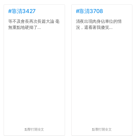
#靠清3427
#靠清3708
等不及會長再次長篇大論 毫
清夜出現肉身佔車位的情
無重點地硬拗了...
況，還看著我傻笑...
點擊打開全文
點擊打開全文