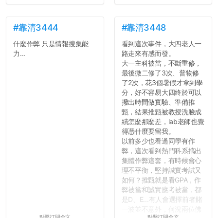
#靠清3444
#靠清3448
什麼作弊 只是情報搜集能
看到這次事件，大四老人一
力...
路走來有感而發。
大一主科被當，不斷重修，
最後微二修了3次、普物修
了2次，花3個暑假才拿到學
分，好不容易大四終於可以
撥出時間做實驗、準備推
甄，結果推甄被教授洗臉成
績怎麼那麼差，lab老師也覺
得憑什麼要留我。
以前多少也看過同學有作
弊，這次看到熱門科系搞出
集體作弊這套，有時候會心
理不平衡，堅持誠實考試又
如何？推甄就是看GPA，作
弊被當和誠實應考被當，都
是D、E...有人會選擇前者賭
一波並不意外，何況兩位佛
點擊打開全文
點擊打開全文