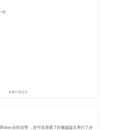
一分
點擊打開全文
latex全班自學 ，好不容易看了好幾篇論文再打了好