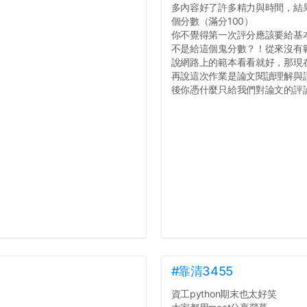
多內容好了許多精力與時間，結
個分數（滿分100）
你不覺得第一次評分應該要給基
不是給這個鬼分數？！從來沒有
說網路上的範本看看就好，那現
再說這次作業是論文閱讀理解與
後你憑什麼只給我們對論文的評論1
#靠清3455
資工python期末也太好笑