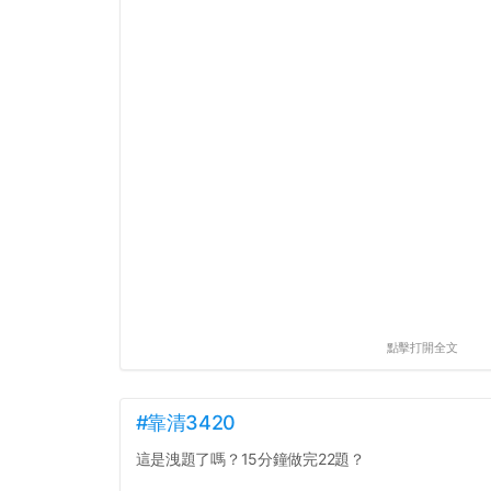
點擊打開全文
#靠清3420
這是洩題了嗎？15分鐘做完22題？