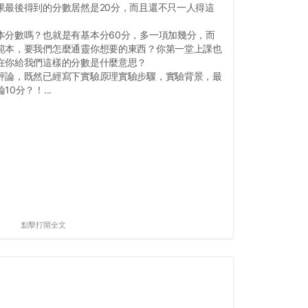
果最後得到的分數居然是20分，而且還不只一人得這
本分數嗎？也就是有基本分60分，多一項加幾分，而
範本，要我們怎麼通靈你想要的東西？你第一堂上課也
在你給我們這樣的分數是什麼意思？
評論，既然已經寫下實驗原理實驗步驟，實驗背景，最
0分？！...
點擊打開全文