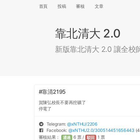
首頁
投稿
審核
文章
靠北清大 2.0
新版靠北清大 2.0 讓
#靠清2195
賀陳弘校長不要再挖礦了
停電了
Telegram:
@
xNTHU
/2206
Facebook:
@
xNTHU2.0
/300514451656443
(4
審核結果：
6
票 /
1
票
通過
駁回