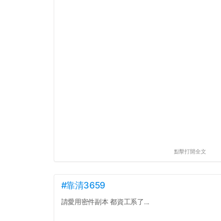
點擊打開全文
#靠清3659
請愛用密件副本 都資工系了...