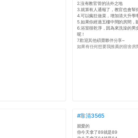
2.沒有教官管的法外之地
3.就算有人通報了，教官也會幫
4.可以瘋狂做菜，增加清大升學
5.如果你經過五樓中間的房間
6.浴室很乾淨，因為來洗澡的
呢！
7.歡迎其他碩齋夥伴分享~
如果有任何想要我推薦的宿舍房間
#靠清3565
親愛的
你今天拿了89就是89