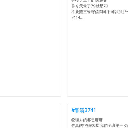
你今天拿了84就是84
你今天拿了79就是79
不要照三餐寄信問可不可以加那
7414...
#靠清3741
物理系的邪惡胖胖
你真的很糟糕喔 我們全班第一次學