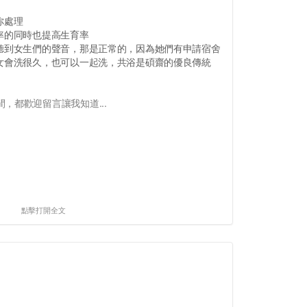
你處理
率的同時也提高生育率
，聽到女生們的聲音，那是正常的，因為她們有申請宿舍
男女會洗很久，也可以一起洗，共浴是碩齋的優良傳統
，都歡迎留言讓我知道...
點擊打開全文