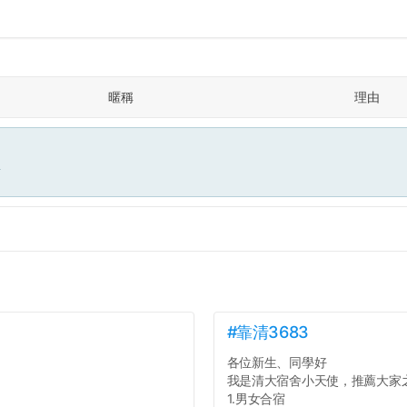
暱稱
理由
面
#靠清3683
各位新生、同學好
我是清大宿舍小天使，推薦大家
1.男女合宿