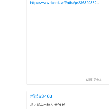
https://www.dcard.tw/f/nthu/p/236329882
...
點擊打開全文
#靠清3463
清大資工兩種人 😆😆😆