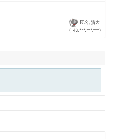
匿名, 清大
(140.***.***.***)