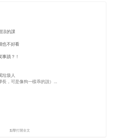
甜涼的課
績也不好看
笑事蹟？！
罵垃圾人
長，可是像狗一樣乖的說）...
點擊打開全文