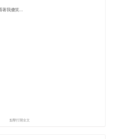
我傻笑...
點擊打開全文