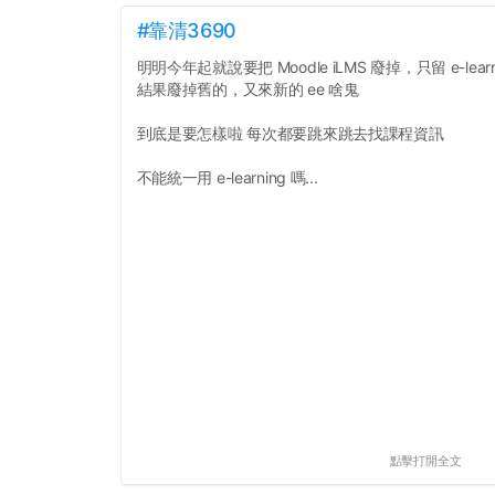
#靠清3690
明明今年起就說要把 Moodle iLMS 廢掉，只留 e-learn
結果廢掉舊的，又來新的 ee 啥鬼
到底是要怎樣啦 每次都要跳來跳去找課程資訊
不能統一用 e-learning 嗎...
點擊打開全文