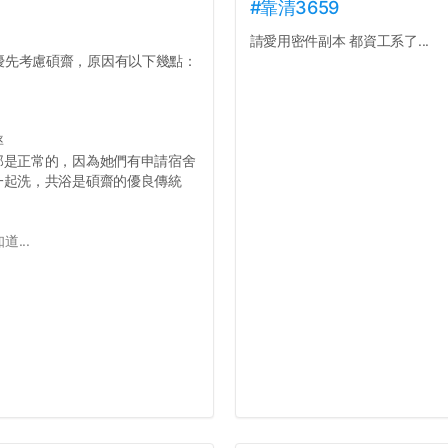
#靠清3659
請愛用密件副本 都資工系了...
優先考慮碩齋，原因有以下幾點：
率
那是正常的，因為她們有申請宿舍
一起洗，共浴是碩齋的優良傳統
...