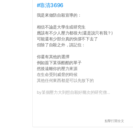
#靠清3696
我是來做防自殺宣導的：
相信不論是大學生或研究生
應該有不少人壓力都很大(還是說只有我？)
可能還有少部分真的快撐不下去了
但除了自殺之外，請記住：
你還有其他的選擇
例如簽下某張酷酷的單子
然後遠離你的壓力來源
在生命受到威脅的時候
其他任何東西都是可以先放下的
by某個壓力大到想自殺好幾次的研究僧...
點擊打開全文