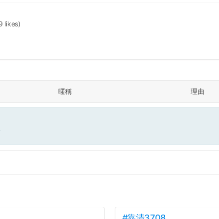
9 likes)
暱稱
理由
面
#靠清3708