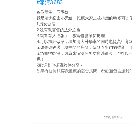
#靠清3683
各位新生、同學好
我是清大宿舍小天使，推薦大家之後抽籤的時候可以
1.男女合宿
2.沒有教官管的法外之地
3.就算有人通報了，教官也會幫你處理
4.可以瘋狂做菜，增加清大升學率的同時也提高生育
5.如果你經過五樓中間的房間，聽到女生們的聲音，
6.浴室很乾淨，因為來洗澡的男女會洗很久，也可以
呢！
7.歡迎其他碩齋夥伴分享~
如果有任何想要我推薦的宿舍房間，都歡迎留言讓我知道
點擊打開全文