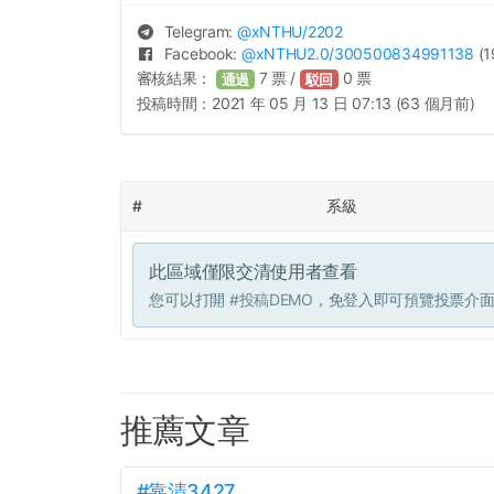
Telegram:
@
xNTHU
/2202
Facebook:
@
xNTHU2.0
/300500834991138
(1
審核結果：
7
票 /
0
票
通過
駁回
投稿時間：
2021 年 05 月 13 日 07:13 (63 個月前)
#
系級
此區域僅限交清使用者查看
您可以打開
#投稿DEMO
，免登入即可預覽投票介
推薦文章
#靠清3427