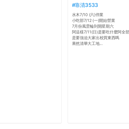
#靠清3533
水木7/10 (六)停業
小吃部7/12 (一)開始營業
7月份風雲輪到開星期六
阿這樣7/11(日)是要吃什麼阿全
是要強迫大家出校買東西嗎
果然清華大工地...