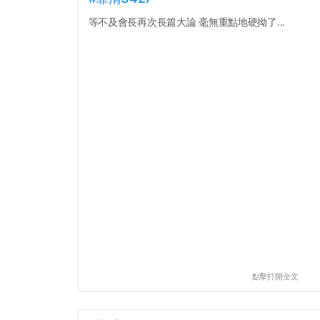
等不及會長再次長篇大論 毫無重點地硬拗了...
點擊打開全文