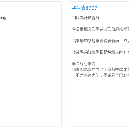
#靠清3707
ing
到底為什麼會有
學長推薦自己學弟自己修起來蠻
結果學弟修起來覺得很苦而且成
然後學弟就罵學長是垃圾人的好
學長好心推薦
結果因為學弟自己太廢就被學弟
（不然在這之前，學弟為了巴結學