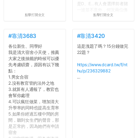
是D、E...有人會選擇前者賭
一波並不意外，何況兩位佛
點擊打開全文
點擊打開全文
心教授看起來要輕輕放下
了，之後履歷不會留下汙
點...，希望這次事件不要助
長作弊的風氣。
#靠清3683
#靠清3420
各位新生、同學好
這是洩題了嗎？15分鐘做完
反正老人我明天就要搬離新
我是清大宿舍小天使，推薦
22題？
竹，之後如何發展與我無
大家之後抽籤的時候可以優
關，就當最後一天發個牢騷
先考慮碩齋，原因有以下幾
https://www.dcard.tw/f/nt
吧XD，祝學弟妹們修課順利
點：
hu/p/236329882
~~...
1.男女合宿
...
2.沒有教官管的法外之地
3.就算有人通報了，教官也
會幫你處理
4.可以瘋狂做菜，增加清大
升學率的同時也提高生育率
5.如果你經過五樓中間的房
間，聽到女生們的聲音，那
是正常的，因為她們有申請
宿舍