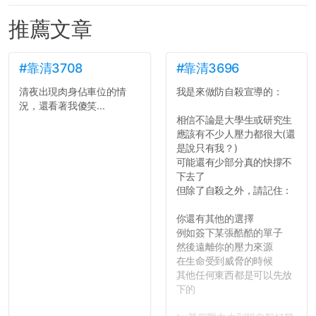
推薦文章
#靠清3708
#靠清3696
清夜出現肉身佔車位的情
我是來做防自殺宣導的：
況，還看著我傻笑...
相信不論是大學生或研究生
應該有不少人壓力都很大(還
是說只有我？)
可能還有少部分真的快撐不
下去了
但除了自殺之外，請記住：
你還有其他的選擇
例如簽下某張酷酷的單子
然後遠離你的壓力來源
在生命受到威脅的時候
其他任何東西都是可以先放
下的