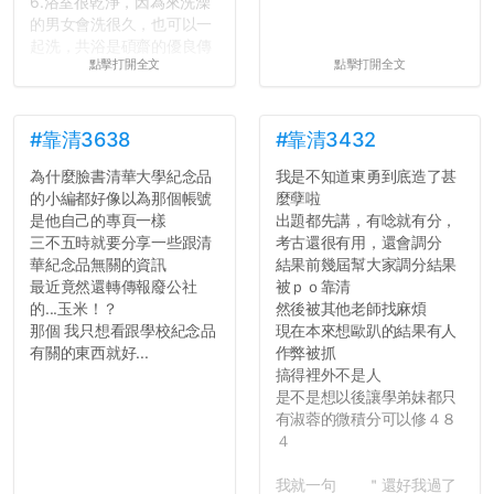
6.浴室很乾淨，因為來洗澡
的男女會洗很久，也可以一
起洗，共浴是碩齋的優良傳
點擊打開全文
點擊打開全文
統呢！
7.歡迎其他碩齋夥伴分享~
如果有任何想要我推薦的宿
舍房間，都歡迎留言讓我知
#靠清3638
#靠清3432
道...
為什麼臉書清華大學紀念品
我是不知道東勇到底造了甚
的小編都好像以為那個帳號
麼孽啦
是他自己的專頁一樣
出題都先講，有唸就有分，
三不五時就要分享一些跟清
考古還很有用，還會調分
華紀念品無關的資訊
結果前幾屆幫大家調分結果
最近竟然還轉傳報廢公社
被ｐｏ靠清
的...玉米！？
然後被其他老師找麻煩
那個 我只想看跟學校紀念品
現在本來想歐趴的結果有人
有關的東西就好...
作弊被抓
搞得裡外不是人
是不是想以後讓學弟妹都只
有淑蓉的微積分可以修４８
４
我就一句 ＂還好我過了