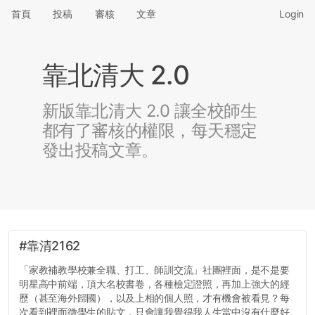
首頁
投稿
審核
文章
Login
靠北清大 2.0
新版靠北清大 2.0 讓全校師生
都有了審核的權限，每天穩定
發出投稿文章。
#靠清2162
「家教補教學校兼全職、打工、師訓交流」社團裡面，是不是要
明星高中前端，頂大名校書卷，各種檢定證照，再加上強大的經
歷（甚至海外歸國），以及上相的個人照，才有機會被看見？每
次看到裡面徵學生的貼文，只會讓我覺得我人生當中沒有什麼好