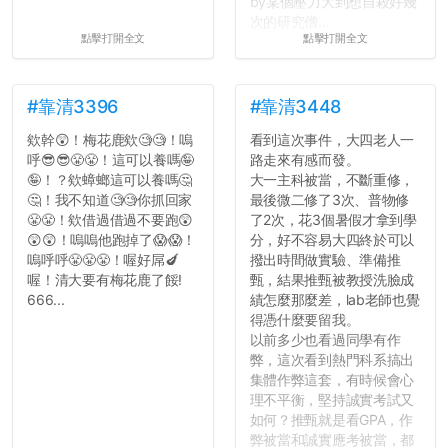
by某個壓力大到想自殺好幾
次的研究僧...
點擊打開全文
點擊打開全文
#靠清3396
#靠清3448
欸幹😲！梅花鹿欸🧐🧐！嗚
看到這次事件，大四老人一
呼😎😎😤😤！這可以養嗎🤪
路走來有感而發。
🤪！？欸蟑螂這可以養嗎🤔
大一主科被當，不斷重修，
🤔！我不知道🧐🧐你抓回家
最後微二修了3次、普物修
😤😤！欸借過借過不要跑😲
了2次，花3個暑假才拿到學
😲😲！嗚嗚他跑掉了😱😱！
分，好不容易大四終於可以
嗚呼呼😤😤😤！喔好屌🍆
撥出時間做實驗、準備推
喔！清大要有梅花鹿了餒!
甄，結果推甄被教授洗臉成
666...
績怎麼那麼差，lab老師也覺
得憑什麼要留我。
以前多少也看過同學有作
弊，這次看到熱門科系搞出
集體作弊這套，有時候會心
理不平衡，堅持誠實考試又
如何？推甄就是看GPA，作
弊被當和誠實應考被當，都