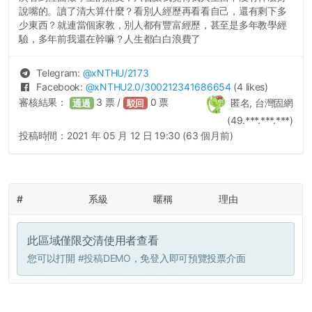
說嘴的。讀了清大算什麼？看別人經歷再看看自己，還有剩下多
少東西？就連當個家教，別人都有豐富經歷，甚至是多年教學經
驗，多年前我還在幹嘛？人生都白白浪費了
Telegram:
@
xNTHU
/2173
Facebook:
@
xNTHU2.0
/300212341686654
(4 likes)
審核結果：
3
票 /
0
票
匿名, 台灣固網
通過
駁回
(49.***.***.***)
投稿時間：
2021 年 05 月 12 日 19:30 (63 個月前)
#
系級
暱稱
理由
此區域僅限交清使用者查看
您可以打開
#投稿DEMO
，免登入即可預覽投票介面