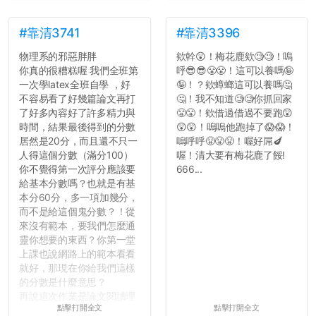
#靠清3741
#靠清3396
物理系的邪惡胖胖
欸幹😲！梅花鹿欸🧐🧐！嗚
你真的很糟糕喔 我們全班第
呼😎😎😤😤！這可以養嗎🤪
一次學latex全班自學 ，好
🤪！？欸蟑螂這可以養嗎🤔
不容易看了好幾篇論文再打
🤔！我不知道🧐🧐你抓回家
了好多內容好了許多精力與
😤😤！欸借過借過不要跑😲
時間，結果最後得到的分數
😲😲！嗚嗚他跑掉了😱😱！
居然是20分，而且還不只一
嗚呼呼😤😤😤！喔好屌🍆
人得這個分數（滿分100）
喔！清大要有梅花鹿了餒!
你不覺得第一次評分應該要
666...
給基本分數嗎？也就是有基
本分60分，多一項加幾分，
而不是給這個鬼分數？！從
來沒有範本，要我們怎麼通
靈你想要的東西？你第一堂
上課也說網路上的範本看看
就好，那現在你給我們這樣
的分數是什麼意思？
再說這次作業是論文閱讀理
點擊打開全文
點擊打開全文
解與評論，既然已經寫下實