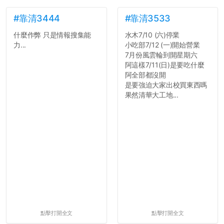
如果有任何想要我推薦的宿
舍房間，都歡迎留言讓我知
#靠清3444
#靠清3533
道...
什麼作弊 只是情報搜集能
水木7/10 (六)停業
力...
小吃部7/12 (一)開始營業
7月份風雲輪到開星期六
阿這樣7/11(日)是要吃什麼
阿全部都沒開
是要強迫大家出校買東西嗎
果然清華大工地...
點擊打開全文
點擊打開全文