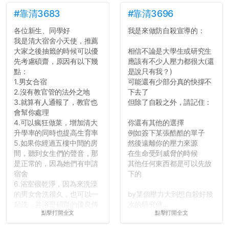
#靠清3683
#靠清3696
各位新生、同學好
我是來做防自殺宣導的：
我是清大宿舍小天使，推薦
大家之後抽籤的時候可以優
相信不論是大學生或研究生
先考慮碩齋，原因有以下幾
應該有不少人壓力都很大(還
點：
是說只有我？)
1.男女合宿
可能還有少部分真的快撐不
2.沒有教官管的法外之地
下去了
3.就算有人通報了，教官也
但除了自殺之外，請記住：
會幫你處理
4.可以瘋狂做菜，增加清大
你還有其他的選擇
升學率的同時也提高生育率
例如簽下某張酷酷的單子
5.如果你經過五樓中間的房
然後遠離你的壓力來源
間，聽到女生們的聲音，那
在生命受到威脅的時候
是正常的，因為她們有申請
其他任何東西都是可以先放
宿舍
下的
6.浴室很乾淨，因為來洗澡
的男女會洗很久，也可以一
by某個壓力大到想自殺好幾
起洗，共浴是碩齋的優良傳
次的研究僧...
點擊打開全文
點擊打開全文
統呢！
7.歡迎其他碩齋夥伴分享~