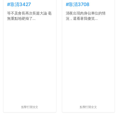
#靠清3427
#靠清3708
等不及會長再次長篇大論 毫
清夜出現肉身佔車位的情
無重點地硬拗了...
況，還看著我傻笑...
點擊打開全文
點擊打開全文