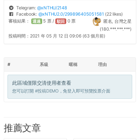
Telegram:
@
xNTHU
/2148
Facebook:
@
xNTHU2.0
/299896405051581
(22 likes)
審核結果：
5
票 /
0
票
匿名, 台灣之星
通過
駁回
(180.***.***.***)
投稿時間：
2021 年 05 月 12 日 09:06 (63 個月前)
#
系級
暱稱
理由
此區域僅限交清使用者查看
您可以打開
#投稿DEMO
，免登入即可預覽投票介面
推薦文章