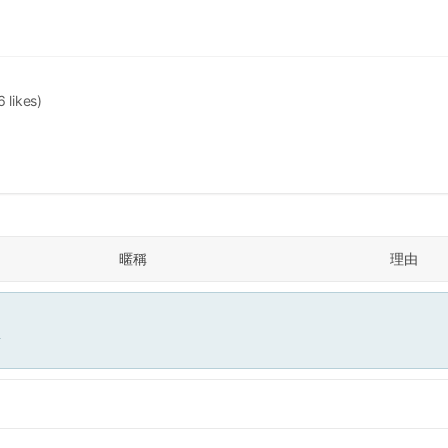
6 likes)
暱稱
理由
面