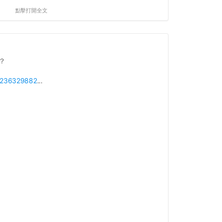
點擊打開全文
？
p/236329882
...