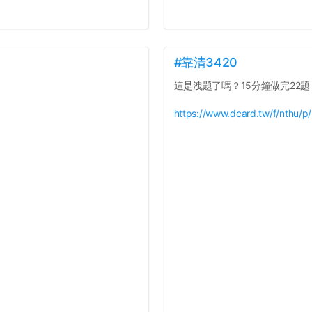
#靠清3420
這是洩題了嗎？15分鐘做完22題
https://www.dcard.tw/f/nthu/