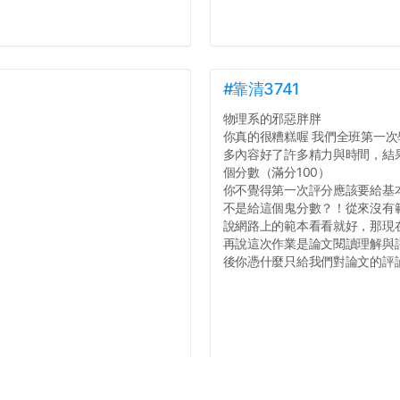
#靠清3741
物理系的邪惡胖胖
你真的很糟糕喔 我們全班第一次學
多內容好了許多精力與時間，結
個分數（滿分100）
你不覺得第一次評分應該要給基
不是給這個鬼分數？！從來沒有
說網路上的範本看看就好，那現
再說這次作業是論文閱讀理解與
後你憑什麼只給我們對論文的評論1