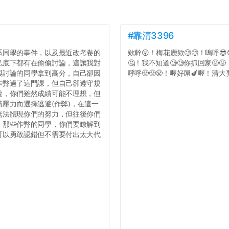
#靠清3396
系同學的事件，以及最近改考卷的
欸幹😲！梅花鹿欸🧐🧐！嗚呼😎
私底下都有在偷偷討論，這讓我對
🤔！我不知道🧐🧐你抓回家😤
與討論的同學拿到高分，自己卻因
呼呼😤😤😤！喔好屌🍆喔！清大要
作弊過了這門課，但自己卻遵守規
說，你們雖然成績可能不理想，但
壓力而選擇逃避(作弊)，在這一
無法體現你們的努力，但往後你們
，那些作弊的同學，你們要瞭解到
可以勇敢認錯但不需要付出太大代