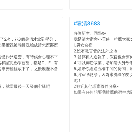
#靠清3683
各位新生、同學好
了2次，花3個暑假才拿到學分，
我是清大宿舍小天使，推薦大家
結果推甄被教授洗臉成績怎麼那麼
1.男女合宿
2.沒有教官管的法外之地
集體作弊這套，有時候會心理不平
3.就算有人通報了，教官也會幫
誠實應考被當，都是D、E...有
4.可以瘋狂做菜，增加清大升學
起來要輕輕放下了，之後履歷不會
5.如果你經過五樓中間的房間
6.浴室很乾淨，因為來洗澡的
呢！
關，就當最後一天發個牢騷吧
7.歡迎其他碩齋夥伴分享~
如果有任何想要我推薦的宿舍房間