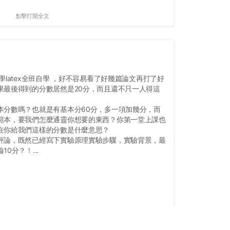
點擊打開全文
latex全班自學 ，好不容易看了好幾篇論文再打了好
果最後得到的分數居然是20分，而且還不只一人得這
本分數嗎？也就是有基本分60分，多一項加幾分，而
範本，要我們怎麼通靈你想要的東西？你第一堂上課也
在你給我們這樣的分數是什麼意思？
評論，既然已經寫下實驗原理實驗步驟，實驗背景，最
0分？！...