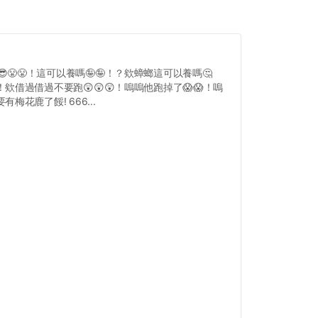
😎😤😤！這可以養嗎🤪🤪！？欸蟑螂這可以養嗎🤔
！欸借過借過不要跑😲😲😲！嗚嗚他跑掉了😱😱！嗚
有梅花鹿了餒! 666...