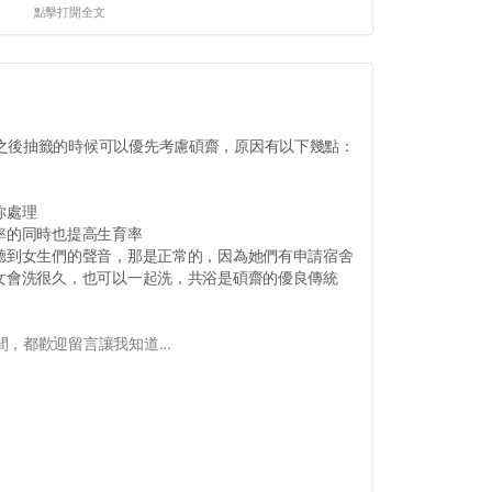
點擊打開全文
之後抽籤的時候可以優先考慮碩齋，原因有以下幾點：
你處理
率的同時也提高生育率
，聽到女生們的聲音，那是正常的，因為她們有申請宿舍
男女會洗很久，也可以一起洗，共浴是碩齋的優良傳統
，都歡迎留言讓我知道...