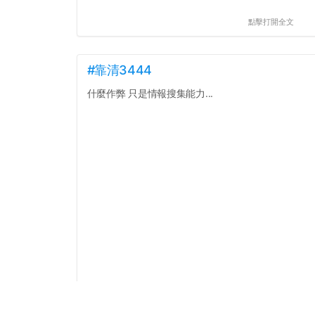
點擊打開全文
#靠清3444
什麼作弊 只是情報搜集能力...