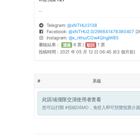
...
Telegram:
@
xNTHU
/2138
Facebook:
@
xNTHU2.0
/299841478390407
(2
Instagram:
@
x_nthu
/COw4QhgjW85
審核結果：
6
票 /
1
票
通過
駁回
投稿時間：
2021 年 05 月 12 日 06:45 (63 個月前)
#
系級
此區域僅限交清使用者查看
您可以打開
#投稿DEMO
，免登入即可預覽投票介