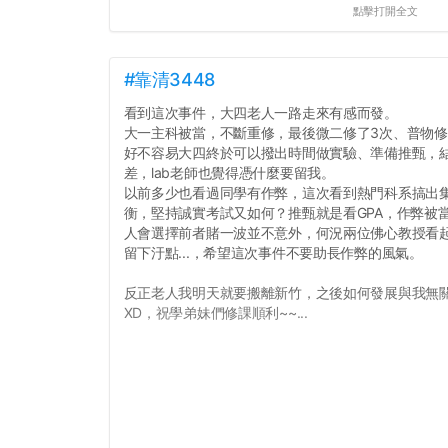
點擊打開全文
#靠清3448
看到這次事件，大四老人一路走來有感而發。
大一主科被當，不斷重修，最後微二修了3次、普物修
好不容易大四終於可以撥出時間做實驗、準備推甄，
差，lab老師也覺得憑什麼要留我。
以前多少也看過同學有作弊，這次看到熱門科系搞出
衡，堅持誠實考試又如何？推甄就是看GPA，作弊被當和
人會選擇前者賭一波並不意外，何況兩位佛心教授看
留下汙點...，希望這次事件不要助長作弊的風氣。
反正老人我明天就要搬離新竹，之後如何發展與我無
XD，祝學弟妹們修課順利~~...