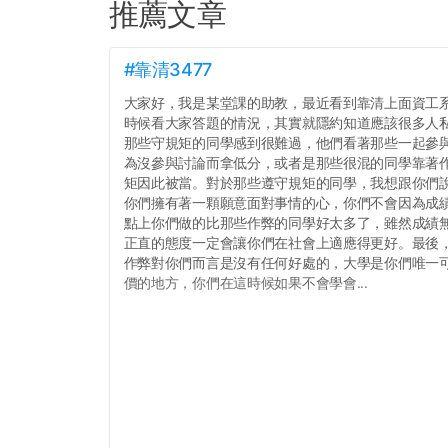
推薦文章
#靠清3477
大家好，我是某堂課的助教，最近看到靠清上面資工
時候看大家答題的情況，其實就隱約知道應該很多人
那些守規矩的同學感到很難過，他們看著那些一起參
為沒參與討論而拿低分，或者是那些很混的同學靠著
矩因此被當。對於那些遵守規矩的同學，我想跟你們
你們擁有著一顆願意面對事情的心，你們不會因為成績
點上你們做的比那些作弊的同學好太多了，雖然成績
正直的態度一定會讓你們在社會上適應得更好。最後
作弊對你們而言是沒有任何好處的，大學是你們唯一
價的地方，你們在這時候如果不會學會...