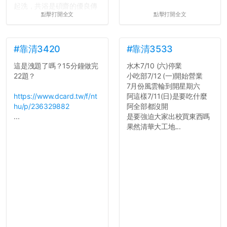
起洗，共浴是碩齋的優良傳
點擊打開全文
點擊打開全文
統呢！
7.歡迎其他碩齋夥伴分享~
如果有任何想要我推薦的宿
舍房間，都歡迎留言讓我知
#靠清3420
#靠清3533
道...
這是洩題了嗎？15分鐘做完
水木7/10 (六)停業
22題？
小吃部7/12 (一)開始營業
7月份風雲輪到開星期六
https://www.dcard.tw/f/nt
阿這樣7/11(日)是要吃什麼
hu/p/236329882
阿全部都沒開
...
是要強迫大家出校買東西嗎
果然清華大工地...