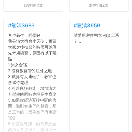
點擊打開全文
點擊打開全文
#靠清3683
#靠清3659
各位新生、同學好
請愛用密件副本 都資工系
我是清大宿舍小天使，推薦
了...
大家之後抽籤的時候可以優
先考慮碩齋，原因有以下幾
點：
1.男女合宿
2.沒有教官管的法外之地
3.就算有人通報了，教官也
會幫你處理
4.可以瘋狂做菜，增加清大
升學率的同時也提高生育率
5.如果你經過五樓中間的房
間，聽到女生們的聲音，那
是正常的，因為她們有申請
宿舍
6.浴室很乾淨，因為來洗澡
的男女會洗很久，也可以一