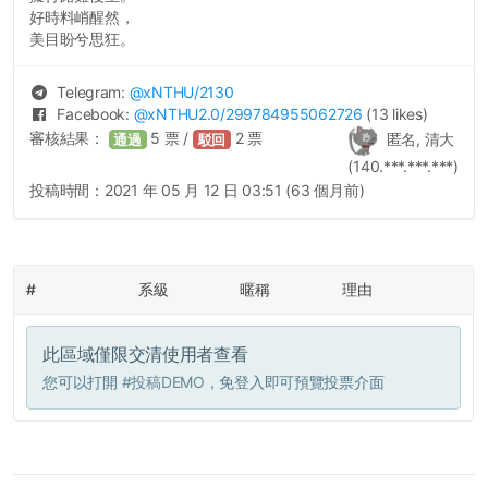
好時料峭醒然，
美目盼兮思狂。
Telegram:
@
xNTHU
/2130
Facebook:
@
xNTHU2.0
/299784955062726
(13 likes)
審核結果：
5
票 /
2
票
匿名, 清大
通過
駁回
(140.***.***.***)
投稿時間：
2021 年 05 月 12 日 03:51 (63 個月前)
#
系級
暱稱
理由
此區域僅限交清使用者查看
您可以打開
#投稿DEMO
，免登入即可預覽投票介面