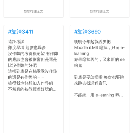
點擊打開全文
點擊打開全文
#靠清3411
#靠清3690
遠距考試
明明今年起就說要把
難度暴增 題數也爆多
Moodle iLMS 廢掉，只留 e-
沒作弊的考得很絕望 有作弊
learning
的應該也會被影響但是還是
結果廢掉舊的，又來新的 ee
比沒作弊的好吧
啥鬼
這樣到底是在搞乖乖沒作弊
的還是有作弊的＝＝
到底是要怎樣啦 每次都要跳
搞得我也好想加入作弊組
來跳去找課程資訊
不然真的被教授虐好玩的...
不能統一用 e-learning 嗎...