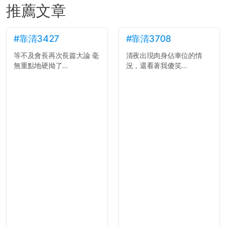
推薦文章
#靠清3427
#靠清3708
等不及會長再次長篇大論 毫
清夜出現肉身佔車位的情
無重點地硬拗了...
況，還看著我傻笑...