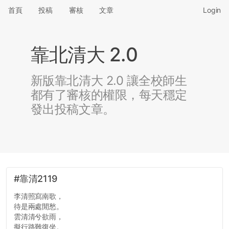
首頁
投稿
審核
文章
Login
靠北清大 2.0
新版靠北清大 2.0 讓全校師生
都有了審核的權限，每天穩定
發出投稿文章。
#靠清2119
李清照寫南歌，
待是兩處閒愁。
雲清清兮欲雨，
擬行路難復坐。