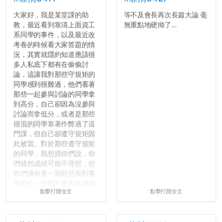
大家好，我是某堂課的助
等不及會長再次長篇大論 毫
教，最近看到靠清上面資工
無重點地硬拗了...
系同學的事件，以及最近改
考卷的時候看大家答題的情
況，其實就隱約知道應該很
多人私底下都有在偷偷討
論，這讓我對那些守規矩的
同學感到很難過，他們看著
那些一起參與討論的同學拿
到高分，自己卻因為沒參與
討論而拿低分，或者是那些
很混的同學靠著作弊過了這
門課，但自己卻遵守規矩因
此被當。對於那些遵守規矩
的同學，我想跟你們說，你
們雖然成績可能不理想，但
你們擁有著一顆願意面對事
情的心，你們不會因為成績
點擊打開全文
點擊打開全文
壓力而選擇逃避(作弊)，在
這一點上你們做的比那些作
弊的同學好太多了，雖然成