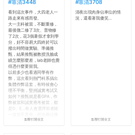
績無法體現你們的努力，但
#靠清3448
#靠清3708
往後你們正直的態度一定會
看到這次事件，大四老人一
清夜出現肉身佔車位的情
讓你們在社會上適應得更
路走來有感而發。
況，還看著我傻笑...
好。最後，那些作弊的同
大一主科被當，不斷重修，
學，你們要瞭解到作弊對你
最後微二修了3次、普物修
們而言是沒有任何好處的，
了2次，花3個暑假才拿到學
大學是你們唯一可以勇敢認
分，好不容易大四終於可以
錯但不需要付出太大代價的
撥出時間做實驗、準備推
地方，你們在這時候如果不
甄，結果推甄被教授洗臉成
會學會...
績怎麼那麼差，lab老師也覺
得憑什麼要留我。
以前多少也看過同學有作
弊，這次看到熱門科系搞出
集體作弊這套，有時候會心
理不平衡，堅持誠實考試又
如何？推甄就是看GPA，作
弊被當和誠實應考被當，都
是D、E...有人會選擇前者賭
一波並不意外，何況兩位佛
點擊打開全文
點擊打開全文
心教授看起來要輕輕放下
了，之後履歷不會留下汙
點...，希望這次事件不要助