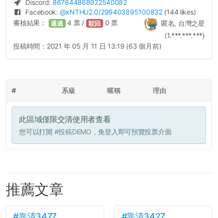
Discord:
867844868922540082
Facebook:
@
xNTHU2.0
/299403895100832
(144 likes)
審核結果：
4
票 /
0
票
匿名, 台灣之星
通過
駁回
(1.***.***.***)
投稿時間：
2021 年 05 月 11 日 13:19 (63 個月前)
#
系級
暱稱
理由
此區域僅限交清使用者查看
您可以打開
#投稿DEMO
，免登入即可預覽投票介面
推薦文章
#靠清3477
#靠清3427