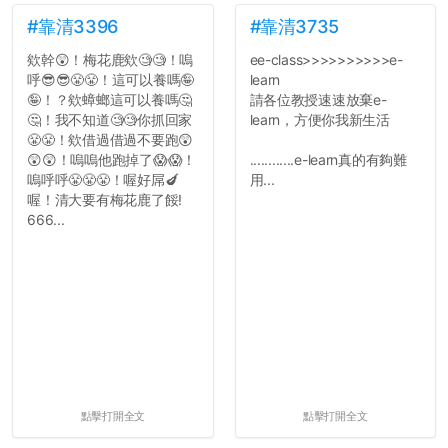
#靠清3396
#靠清3735
欸幹😲！梅花鹿欸🧐🧐！嗚
ee-class>>>>>>>>>>e-
呼😎😎😤😤！這可以養嗎🤪
learn
🤪！？欸蟑螂這可以養嗎🤔
請各位教授速速放棄e-
🤔！我不知道🧐🧐你抓回家
learn，方便你我新生活
😤😤！欸借過借過不要跑😲
😲😲！嗚嗚他跑掉了😱😱！
............e-learn真的有夠難
嗚呼呼😤😤😤！喔好屌🍆
用...
喔！清大要有梅花鹿了餒!
666...
點擊打開全文
點擊打開全文