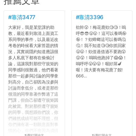
推薦文章
#靠清3477
#靠清3396
大家好，我是某堂課的助
欸幹😲！梅花鹿欸🧐🧐！嗚
教，最近看到靠清上面資工
呼😎😎😤😤！這可以養嗎🤪
系同學的事件，以及最近改
🤪！？欸蟑螂這可以養嗎🤔
考卷的時候看大家答題的情
🤔！我不知道🧐🧐你抓回家
況，其實就隱約知道應該很
😤😤！欸借過借過不要跑😲
多人私底下都有在偷偷討
😲😲！嗚嗚他跑掉了😱😱！
論，這讓我對那些守規矩的
嗚呼呼😤😤😤！喔好屌🍆
同學感到很難過，他們看著
喔！清大要有梅花鹿了餒!
那些一起參與討論的同學拿
666...
到高分，自己卻因為沒參與
討論而拿低分，或者是那些
很混的同學靠著作弊過了這
門課，但自己卻遵守規矩因
此被當。對於那些遵守規矩
的同學，我想跟你們說，你
們雖然成績可能不理想，但
你們擁有著一顆願意面對事
情的心，你們不會因為成績
點擊打開全文
點擊打開全文