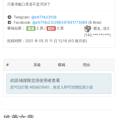
只要求戴口罩是不是浮誇了
Telegram:
@
xNTHU
/2108
Facebook:
@
xNTHU2.0
/299347891773099
(8 likes)
審核結果：
3
票 /
0
票
匿名, 清大
通過
駁回
(140.***.***.***)
投稿時間：
2021 年 05 月 11 日 12:16 (63 個月前)
#
系級
暱稱
理由
此區域僅限交清使用者查看
您可以打開
#投稿DEMO
，免登入即可預覽投票介面