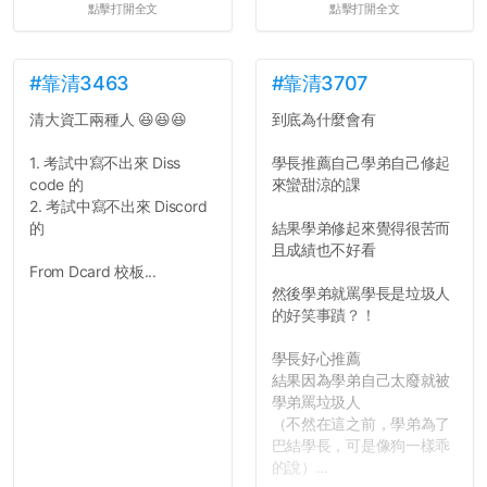
點擊打開全文
點擊打開全文
#靠清3463
#靠清3707
清大資工兩種人 😆😆😆
到底為什麼會有
1. 考試中寫不出來 Diss
學長推薦自己學弟自己修起
code 的
來蠻甜涼的課
2. 考試中寫不出來 Discord
的
結果學弟修起來覺得很苦而
且成績也不好看
From Dcard 校板...
然後學弟就罵學長是垃圾人
的好笑事蹟？！
學長好心推薦
結果因為學弟自己太廢就被
學弟罵垃圾人
（不然在這之前，學弟為了
巴結學長，可是像狗一樣乖
的說）...