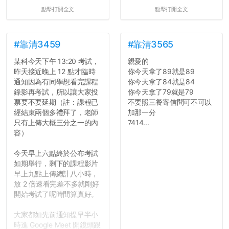
點擊打開全文
點擊打開全文
#靠清3459
#靠清3565
某科今天下午 13:20 考試，
親愛的
昨天接近晚上 12 點才臨時
你今天拿了89就是89
通知因為有同學想看完課程
你今天拿了84就是84
錄影再考試，所以讓大家投
你今天拿了79就是79
票要不要延期（註：課程已
不要照三餐寄信問可不可以
經結束兩個多禮拜了，老師
加那一分
只有上傳大概三分之一的內
7414...
容）
今天早上六點終於公布考試
如期舉行，剩下的課程影片
早上九點上傳總計八小時，
放 2 倍速看完差不多就剛好
開始考試了呢時間算真好。
大家都如先前通知提早半小
時進 Google Meet 開鏡頭跟