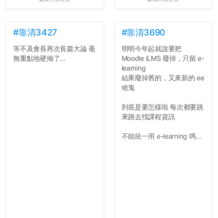
壓力而選擇逃避(作弊)，在
這一點上你們做的比那些作
弊的同學好太多了，雖然成
績無法體現你們的努力，但
#靠清3427
#靠清3690
往後你們正直的態度一定會
等不及會長再次長篇大論 毫
明明今年起就說要把
讓你們在社會上適應得更
無重點地硬拗了...
Moodle iLMS 廢掉，只留 e-
好。最後，那些作弊的同
learning
學，你們要瞭解到作弊對你
結果廢掉舊的，又來新的 ee
們而言是沒有任何好處的，
啥鬼
大學是你們唯一可以勇敢認
錯但不需要付出太大代價的
到底是要怎樣啦 每次都要跳
地方，你們在這時候如果不
來跳去找課程資訊
會學會...
不能統一用 e-learning 嗎...