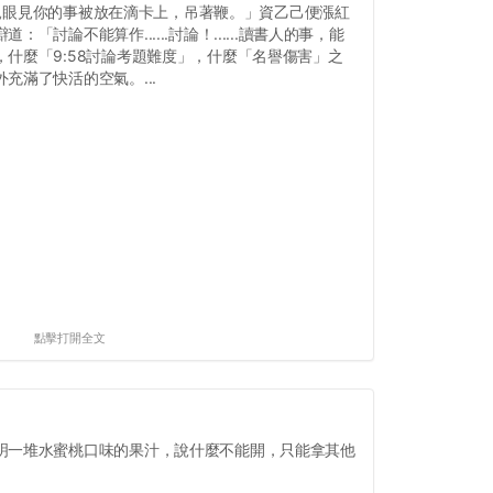
前天親眼見你的事被放在滴卡上，吊著鞭。」資乙己便漲紅
「討論不能算作......討論！......讀書人的事，能
什麼「9:58討論考題難度」，什麼「名譽傷害」之
充滿了快活的空氣。...
點擊打開全文
明一堆水蜜桃口味的果汁，說什麼不能開，只能拿其他