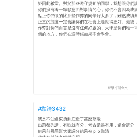
矩因此被當。對於那些遵守規矩的同學，我想跟你們
你們擁有著一顆願意面對事情的心，你們不會因為成績
點上你們做的比那些作弊的同學好太多了，雖然成績
正直的態度一定會讓你們在社會上適應得更好。最後
作弊對你們而言是沒有任何好處的，大學是你們唯一
價的地方，你們在這時候如果不會學會...
點擊打開全文
#靠清3432
我是不知道東勇到底造了甚麼孽啦
出題都先講，有唸就有分，考古還很有用，還會調分
結果前幾屆幫大家調分結果被ｐｏ靠清