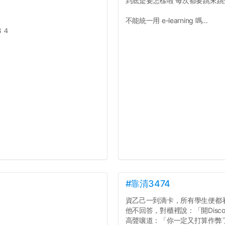
到底是要怎樣啦 每次都要跳來
不能統一用 e-learning 嗎...
８４
#靠清3474
資乙己一到滴卡，所有學生便都
他不回答，對櫃裡說：「開Dis
高聲嚷道：「你一定又打算作弊