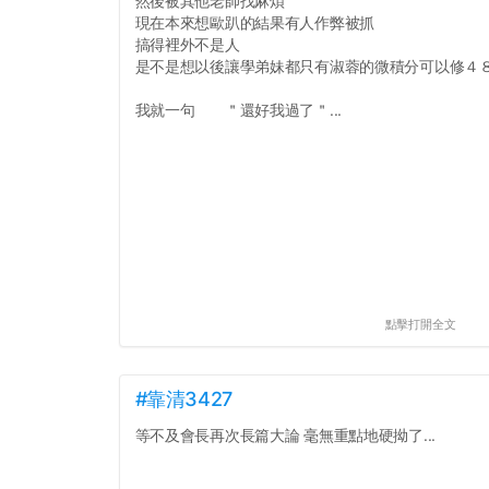
然後被其他老師找麻煩
現在本來想歐趴的結果有人作弊被抓
搞得裡外不是人
是不是想以後讓學弟妹都只有淑蓉的微積分可以修４
我就一句 ＂還好我過了＂...
點擊打開全文
#靠清3427
等不及會長再次長篇大論 毫無重點地硬拗了...