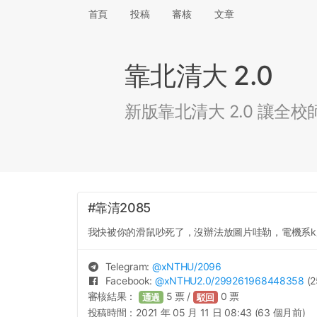
首頁
投稿
審核
文章
靠北清大 2.0
新版靠北清大 2.0 讓
#靠清2085
我快被你的滑鼠吵死了，沒辦法放圖片哇勒，電機系k
Telegram:
@
xNTHU
/2096
Facebook:
@
xNTHU2.0
/299261968448358
(2
審核結果：
5
票 /
0
票
通過
駁回
投稿時間：
2021 年 05 月 11 日 08:43 (63 個月前)