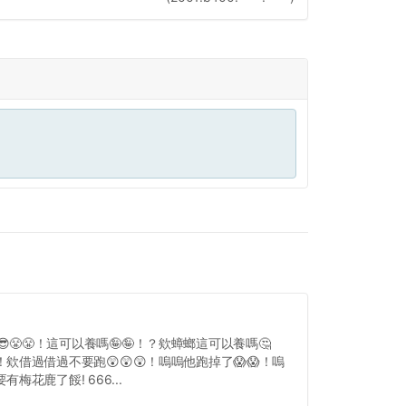
😎😤😤！這可以養嗎🤪🤪！？欸蟑螂這可以養嗎🤔
！欸借過借過不要跑😲😲😲！嗚嗚他跑掉了😱😱！嗚
有梅花鹿了餒! 666...