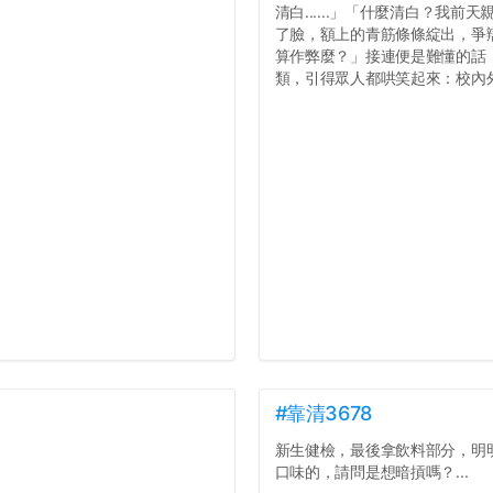
清白......」「什麼清白？我
了臉，額上的青筋條條綻出，爭辯道：
算作弊麼？」接連便是難懂的話，
類，引得眾人都哄笑起來：校內外
#靠清3678
新生健檢，最後拿飲料部分，明
口味的，請問是想暗摃嗎？...