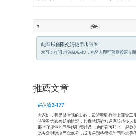
#
系級
此區域僅限交清使用者查看
您可以打開
#投稿DEMO
，免登入即可預覽投票介
推薦文章
#靠清3477
大家好，我是某堂課的助教，最近看到靠清上面資工
時候看大家答題的情況，其實就隱約知道應該很多人
那些守規矩的同學感到很難過，他們看著那些一起參
為沒參與討論而拿低分，或者是那些很混的同學靠著