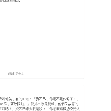
跳去找課程資訊
點擊打開全文
看著他笑，有的叫道：「資乙己，你是不是作弊了！」
cord群，要放限動。」便排出政見簡報。他們又故意的
了對吧！」資乙己睜大眼晴說：「你怎麼這樣憑空污人