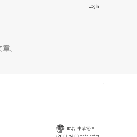
Login
文章。
匿名, 中華電信
(2001:b400:****:****)