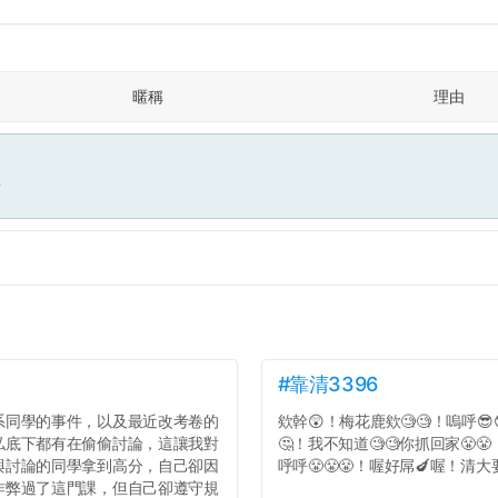
暱稱
理由
面
#靠清3396
系同學的事件，以及最近改考卷的
欸幹😲！梅花鹿欸🧐🧐！嗚呼😎
私底下都有在偷偷討論，這讓我對
🤔！我不知道🧐🧐你抓回家😤
與討論的同學拿到高分，自己卻因
呼呼😤😤😤！喔好屌🍆喔！清大要
作弊過了這門課，但自己卻遵守規