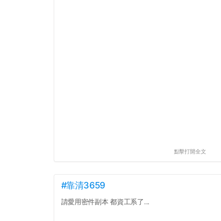
點擊打開全文
#靠清3659
請愛用密件副本 都資工系了...