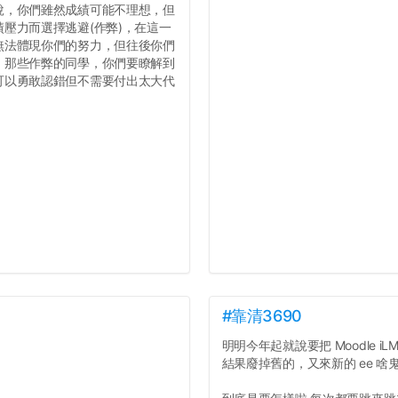
說，你們雖然成績可能不理想，但
壓力而選擇逃避(作弊)，在這一
無法體現你們的努力，但往後你們
，那些作弊的同學，你們要瞭解到
可以勇敢認錯但不需要付出太大代
#靠清3690
明明今年起就說要把 Moodle iLMS
結果廢掉舊的，又來新的 ee 啥