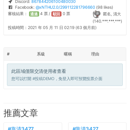
Discord:
867844206100480030
Facebook:
@
xNTHU2.0
/299112281796660
(98 likes)
審核結果：
4
票 /
0
票
匿名, 清大
通過
駁回
(140.***.***.***)
投稿時間：
2021 年 05 月 11 日 02:19 (63 個月前)
#
系級
暱稱
理由
此區域僅限交清使用者查看
您可以打開
#投稿DEMO
，免登入即可預覽投票介面
推薦文章
#靠清3477
#靠清3427