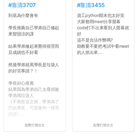
長作弊的風氣。
#靠清3707
#靠清3455
到底為什麼會有
資工python期末也太好笑
反正老人我明天就要搬離新
大家都用meet分享螢幕
竹，之後如何發展與我無
學長推薦自己學弟自己修起
code打不出來看別人螢幕就
關，就當最後一天發個牢騷
來蠻甜涼的課
好
吧XD，祝學弟妹們修課順利
這不是合法作弊嗎?
~~...
結果學弟修起來覺得很苦而
助教要不要把考試中看meet
且成績也不好看
的人抓出來...
然後學弟就罵學長是垃圾人
的好笑事蹟？！
學長好心推薦
結果因為學弟自己太廢就被
學弟罵垃圾人
（不然在這之前，學弟為了
巴結學長，可是像狗一樣乖
的說）...
點擊打開全文
點擊打開全文