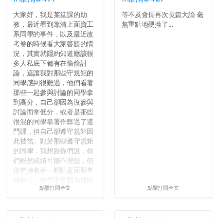
大家好，我是某堂課的助
等不及會長再次長篇大論 毫
教，最近看到靠清上面資工
無重點地硬拗了...
系同學的事件，以及最近改
考卷的時候看大家答題的情
況，其實就隱約知道應該很
多人私底下都有在偷偷討
論，這讓我對那些守規矩的
同學感到很難過，他們看著
那些一起參與討論的同學拿
到高分，自己卻因為沒參與
討論而拿低分，或者是那些
很混的同學靠著作弊過了這
門課，但自己卻遵守規矩因
此被當。對於那些遵守規矩
的同學，我想跟你們說，你
們雖然成績可能不理想，但
你們擁有著一顆願意面對事
情的心，你們不會因為成績
點擊打開全文
點擊打開全文
壓力而選擇逃避(作弊)，在
這一點上你們做的比那些作
弊的同學好太多了，雖然成