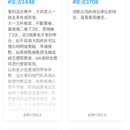
績無法體現你們的努力，但
#靠清3448
#靠清3708
往後你們正直的態度一定會
看到這次事件，大四老人一
清夜出現肉身佔車位的情
讓你們在社會上適應得更
路走來有感而發。
況，還看著我傻笑...
好。最後，那些作弊的同
大一主科被當，不斷重修，
學，你們要瞭解到作弊對你
最後微二修了3次、普物修
們而言是沒有任何好處的，
了2次，花3個暑假才拿到學
大學是你們唯一可以勇敢認
分，好不容易大四終於可以
錯但不需要付出太大代價的
撥出時間做實驗、準備推
地方，你們在這時候如果不
甄，結果推甄被教授洗臉成
會學會...
績怎麼那麼差，lab老師也覺
得憑什麼要留我。
以前多少也看過同學有作
弊，這次看到熱門科系搞出
集體作弊這套，有時候會心
理不平衡，堅持誠實考試又
如何？推甄就是看GPA，作
弊被當和誠實應考被當，都
是D、E...有人會選擇前者賭
一波並不意外，何況兩位佛
點擊打開全文
點擊打開全文
心教授看起來要輕輕放下
了，之後履歷不會留下汙
點...，希望這次事件不要助