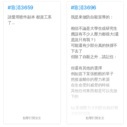
#靠清3659
#靠清3696
請愛用密件副本 都資工系
我是來做防自殺宣導的：
了...
相信不論是大學生或研究生
應該有不少人壓力都很大(還
是說只有我？)
可能還有少部分真的快撐不
下去了
但除了自殺之外，請記住：
你還有其他的選擇
例如簽下某張酷酷的單子
然後遠離你的壓力來源
在生命受到威脅的時候
其他任何東西都是可以先放
下的
by某個壓力大到想自殺好幾
次的研究僧...
點擊打開全文
點擊打開全文