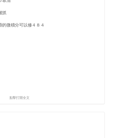
ｏ靠清
被抓
蓉的微積分可以修４８４
點擊打開全文