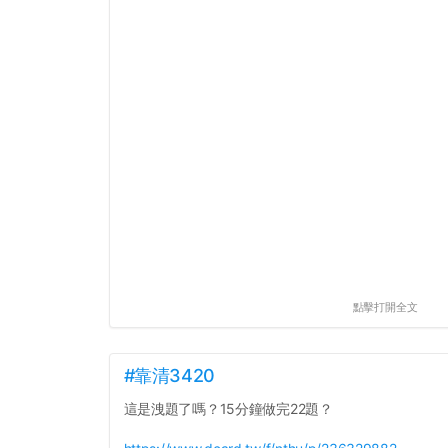
點擊打開全文
#靠清3420
這是洩題了嗎？15分鐘做完22題？