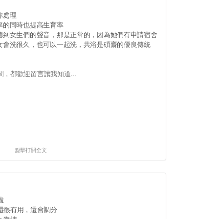
你處理
率的同時也提高生育率
，聽到女生們的聲音，那是正常的，因為她們有申請宿舍
男女會洗很久，也可以一起洗，共浴是碩齋的優良傳統
，都歡迎留言讓我知道...
點擊打開全文
啦
還很有用，還會調分