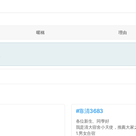
暱稱
理由
面
#靠清3683
各位新生、同學好
我是清大宿舍小天使，推薦大家
1.男女合宿