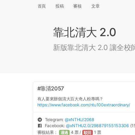
首頁
投稿
審核
文章
靠北清大 2.0
新版靠北清大 2.0 讓
#靠清2057
有人要來辦個清大百大奇人粉專嗎？
https://www.facebook.com/ntu100extraordinary/
Telegram:
@
xNTHU
/2068
Facebook:
@
xNTHU2.0
/298879155153306
(1
審核結果：
4
票 /
1
票
通過
駁回