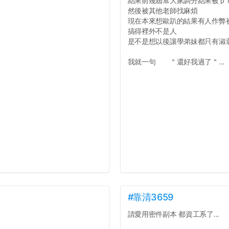
結果前幾屆幫大家調分結果被ｐ
然後被其他老師找麻煩
現在本來想歐趴的結果有人作弊
搞得裡外不是人
是不是想以後讓學弟妹都只有淑
我就一句 ＂還好我過了＂...
#靠清3659
請愛用密件副本 都資工系了...