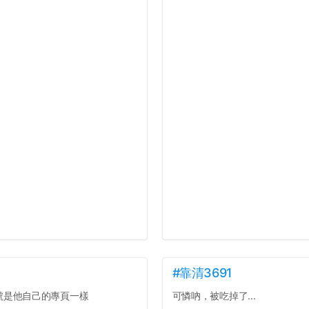
#靠清3691
號是他自己的專頁一樣
可憐吶，被吃掉了...