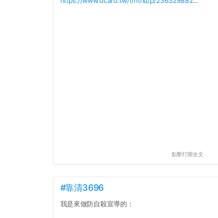
https://www.dcard.tw/f/nthu/p/236329882
...
點擊打開全文
#靠清3696
我是來做防自殺宣導的：