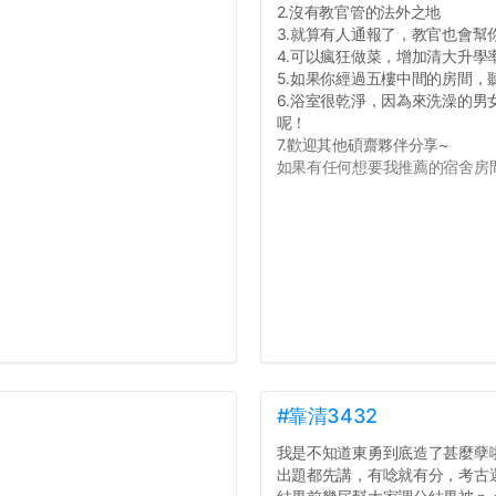
2.沒有教官管的法外之地
3.就算有人通報了，教官也會幫
4.可以瘋狂做菜，增加清大升學
5.如果你經過五樓中間的房間
6.浴室很乾淨，因為來洗澡的
呢！
7.歡迎其他碩齋夥伴分享~
如果有任何想要我推薦的宿舍房間
#靠清3432
我是不知道東勇到底造了甚麼孽
出題都先講，有唸就有分，考古