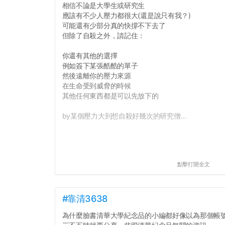
相信不論是大學生或研究生
應該有不少人壓力都很大(還是說只有我？)
可能還有少部分真的快撐不下去了
但除了自殺之外，請記住：
你還有其他的選擇
例如簽下某張酷酷的單子
然後遠離你的壓力來源
在生命受到威脅的時候
其他任何東西都是可以先放下的
by某個壓力大到想自殺好幾次的研究僧...
點擊打開全文
#靠清3638
為什麼臉書清華大學紀念品的小編都好像以為那個帳