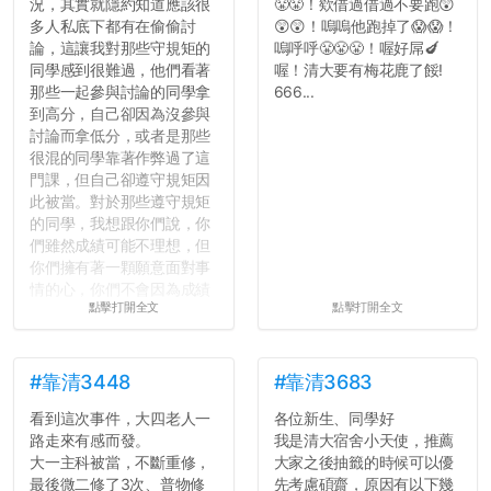
況，其實就隱約知道應該很
😤😤！欸借過借過不要跑😲
多人私底下都有在偷偷討
😲😲！嗚嗚他跑掉了😱😱！
論，這讓我對那些守規矩的
嗚呼呼😤😤😤！喔好屌🍆
同學感到很難過，他們看著
喔！清大要有梅花鹿了餒!
那些一起參與討論的同學拿
666...
到高分，自己卻因為沒參與
討論而拿低分，或者是那些
很混的同學靠著作弊過了這
門課，但自己卻遵守規矩因
此被當。對於那些遵守規矩
的同學，我想跟你們說，你
們雖然成績可能不理想，但
你們擁有著一顆願意面對事
情的心，你們不會因為成績
點擊打開全文
點擊打開全文
壓力而選擇逃避(作弊)，在
這一點上你們做的比那些作
弊的同學好太多了，雖然成
績無法體現你們的努力，但
#靠清3448
#靠清3683
往後你們正直的態度一定會
看到這次事件，大四老人一
各位新生、同學好
讓你們在社會上適應得更
路走來有感而發。
我是清大宿舍小天使，推薦
好。最後，那些作弊的同
大一主科被當，不斷重修，
大家之後抽籤的時候可以優
學，你們要瞭解到作弊對你
最後微二修了3次、普物修
先考慮碩齋，原因有以下幾
們而言是沒有任何好處的，