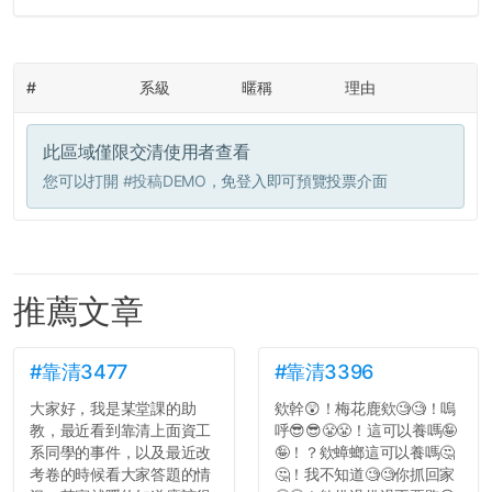
#
系級
暱稱
理由
此區域僅限交清使用者查看
您可以打開
#投稿DEMO
，免登入即可預覽投票介面
推薦文章
#靠清3477
#靠清3396
大家好，我是某堂課的助
欸幹😲！梅花鹿欸🧐🧐！嗚
教，最近看到靠清上面資工
呼😎😎😤😤！這可以養嗎🤪
系同學的事件，以及最近改
🤪！？欸蟑螂這可以養嗎🤔
考卷的時候看大家答題的情
🤔！我不知道🧐🧐你抓回家