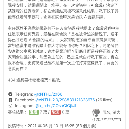
課程安排，結果還鬧出一堆事。在一次會議中（A 會議）決定了
某課程的任課老師，卻在會議結束後不滿意此結果，私下找了其
他專任老師來協商，企圖在院會時投票否決 A 會議決議。
主任既然不滿意結果為何不在 A 會議過程就提出？會議過程中主
任沒表示任何異意，最後在院會說「是在被脅迫的情況下、逼不
得已才通過 A 會議的結果」，大家都對您的自導自演滿臉問號，
當初會議中是誰官階比你大才能脅迫你呀？相比之下，將老師們
帶進辦公室私下討論，這才是脅迫吧？到底什麼是程序正義？大
家開會決議的事，能因為主任的一己之見就自行私下更改，實在
很不合理，更何況這已經不是第一次主任打算這樣做了，開會的
意義何在？
484 還想要搞秘密投票？酷哦。
Telegram:
@
xNTHU
/2066
Facebook:
@
xNTHU2.0
/298839121823976
(26 likes)
Instagram:
@
x_nthu
/COspCfGjkJI
審核結果：
7
票 /
0
票
匿名, 清大
通過
駁回
(120.***.***.***)
投稿時間：
2021 年 05 月 10 日 15:25 (63 個月前)