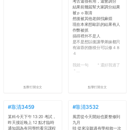
考古還很有用，還會調分
吧XD，祝學弟妹們修課順利
結果前幾屆幫大家調分結果
~~...
被ｐｏ靠清
然後被其他老師找麻煩
現在本來想歐趴的結果有人
作弊被抓
搞得裡外不是人
是不是想以後讓學弟妹都只
有淑蓉的微積分可以修４８
４
我就一句 ＂還好我過了
＂...
點擊打開全文
點擊打開全文
#靠清3459
#靠清3532
某科今天下午 13:20 考試，
風雲從今天開始也要整修到
昨天接近晚上 12 點才臨時
九月
通知因為有同學想看完課程
哇 從來沒聽過有學校敢一次