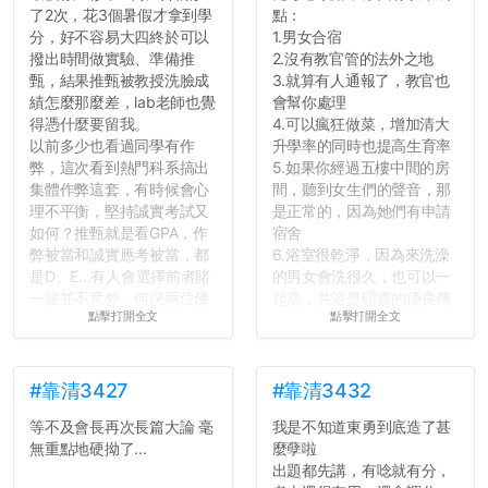
了2次，花3個暑假才拿到學
點：
大學是你們唯一可以勇敢認
分，好不容易大四終於可以
1.男女合宿
錯但不需要付出太大代價的
撥出時間做實驗、準備推
2.沒有教官管的法外之地
地方，你們在這時候如果不
甄，結果推甄被教授洗臉成
3.就算有人通報了，教官也
會學會...
績怎麼那麼差，lab老師也覺
會幫你處理
得憑什麼要留我。
4.可以瘋狂做菜，增加清大
以前多少也看過同學有作
升學率的同時也提高生育率
弊，這次看到熱門科系搞出
5.如果你經過五樓中間的房
集體作弊這套，有時候會心
間，聽到女生們的聲音，那
理不平衡，堅持誠實考試又
是正常的，因為她們有申請
如何？推甄就是看GPA，作
宿舍
弊被當和誠實應考被當，都
6.浴室很乾淨，因為來洗澡
是D、E...有人會選擇前者賭
的男女會洗很久，也可以一
一波並不意外，何況兩位佛
起洗，共浴是碩齋的優良傳
點擊打開全文
點擊打開全文
心教授看起來要輕輕放下
統呢！
了，之後履歷不會留下汙
7.歡迎其他碩齋夥伴分享~
點...，希望這次事件不要助
如果有任何想要我推薦的宿
長作弊的風氣。
舍房間，都歡迎留言讓我知
#靠清3427
#靠清3432
道...
等不及會長再次長篇大論 毫
我是不知道東勇到底造了甚
反正老人我明天就要搬離新
無重點地硬拗了...
麼孽啦
竹，之後如何發展與我無
出題都先講，有唸就有分，
關，就當最後一天發個牢騷