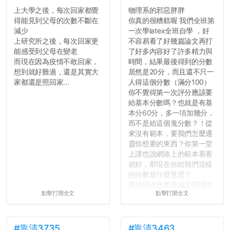
上大學之後，每次回家都覺
物理系的邪惡胖胖
得能見到父母的次數不斷在
你真的很糟糕喔 我們全班第
減少
一次學latex全班自學 ，好
上研究所之後，每次回家更
不容易看了好幾篇論文再打
能感受到父母在變老
了好多內容好了許多精力與
而現在因為疫情不敢回家，
時間，結果最後得到的分數
想到就好難過，還是其實大
居然是20分，而且還不只一
家都還是照回家...
人得這個分數（滿分100）
你不覺得第一次評分應該要
給基本分數嗎？也就是有基
本分60分，多一項加幾分，
而不是給這個鬼分數？！從
來沒有範本，要我們怎麼通
靈你想要的東西？你第一堂
上課也說網路上的範本看看
就好，那現在你給我們這樣
的分數是什麼意思？
再說這次作業是論文閱讀理
點擊打開全文
點擊打開全文
解與評論，既然已經寫下實
驗原理實驗步驟，實驗背
景，最後你憑什麼只給我們
對論文的評論10分？！...
#靠清3735
#靠清3463