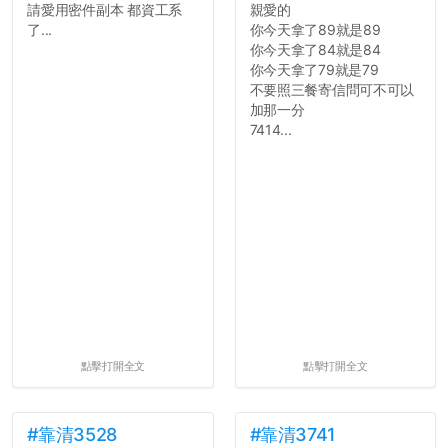
請愛用密件副本 都資工系
親愛的
了...
你今天拿了89就是89
你今天拿了84就是84
你今天拿了79就是79
不要照三餐寄信問可不可以
加那一分
7414...
點擊打開全文
點擊打開全文
#靠清3528
#靠清3741