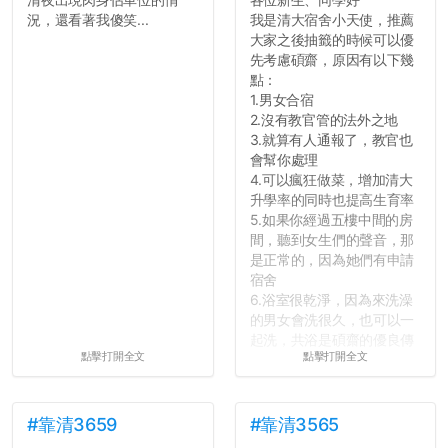
況，還看著我傻笑...
我是清大宿舍小天使，推薦
大家之後抽籤的時候可以優
先考慮碩齋，原因有以下幾
點：
1.男女合宿
2.沒有教官管的法外之地
3.就算有人通報了，教官也
會幫你處理
4.可以瘋狂做菜，增加清大
升學率的同時也提高生育率
5.如果你經過五樓中間的房
間，聽到女生們的聲音，那
是正常的，因為她們有申請
宿舍
6.浴室很乾淨，因為來洗澡
的男女會洗很久，也可以一
起洗，共浴是碩齋的優良傳
點擊打開全文
點擊打開全文
統呢！
7.歡迎其他碩齋夥伴分享~
如果有任何想要我推薦的宿
舍房間，都歡迎留言讓我知
#靠清3659
#靠清3565
道...