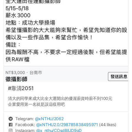
#靠清2051
清大的同學來成大比全大運開出的優渥薪資時薪不到100元
企業愛用第一名就是該這樣用吧
Telegram:
@
xNTHU
/2062
Facebook:
@
xNTHU2.0
/298785838495971
(44 likes)
Instagram:
@
x_nthu
/COsdBIUD9oD