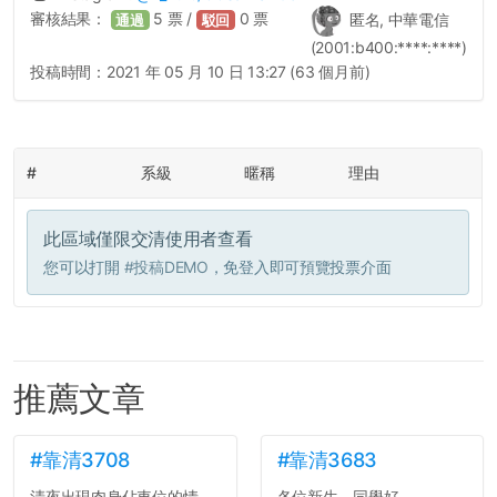
審核結果：
5
票 /
0
票
匿名, 中華電信
通過
駁回
(2001:b400:****:****)
投稿時間：
2021 年 05 月 10 日 13:27 (63 個月前)
#
系級
暱稱
理由
此區域僅限交清使用者查看
您可以打開
#投稿DEMO
，免登入即可預覽投票介面
推薦文章
#靠清3708
#靠清3683
清夜出現肉身佔車位的情
各位新生、同學好