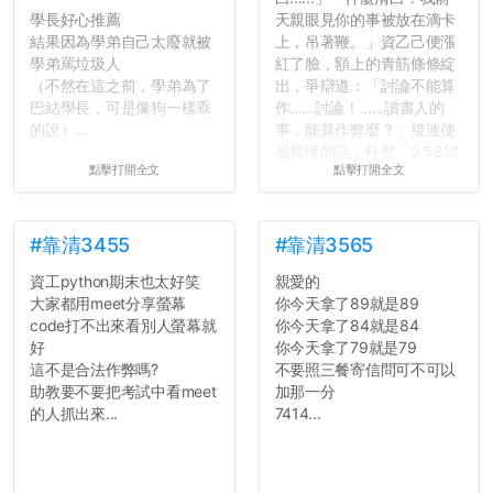
學長好心推薦
天親眼見你的事被放在滴卡
結果因為學弟自己太廢就被
上，吊著鞭。」資乙己便漲
學弟罵垃圾人
紅了臉，額上的青筋條條綻
（不然在這之前，學弟為了
出，爭辯道：「討論不能算
巴結學長，可是像狗一樣乖
作......討論！......讀書人的
的說）...
事，能算作弊麼？」接連便
是難懂的話，什麼「9:58討
點擊打開全文
點擊打開全文
論考題難度」，什麼「名譽
傷害」之類，引得眾人都哄
笑起來：校內外充滿了快活
的空氣。...
#靠清3455
#靠清3565
資工python期末也太好笑
親愛的
大家都用meet分享螢幕
你今天拿了89就是89
code打不出來看別人螢幕就
你今天拿了84就是84
好
你今天拿了79就是79
這不是合法作弊嗎?
不要照三餐寄信問可不可以
助教要不要把考試中看meet
加那一分
的人抓出來...
7414...