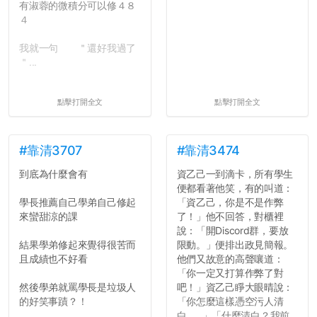
有淑蓉的微積分可以修４８
４
我就一句 ＂還好我過了
＂...
點擊打開全文
點擊打開全文
#靠清3707
#靠清3474
到底為什麼會有
資乙己一到滴卡，所有學生
便都看著他笑，有的叫道：
學長推薦自己學弟自己修起
「資乙己，你是不是作弊
來蠻甜涼的課
了！」他不回答，對櫃裡
說：「開Discord群，要放
結果學弟修起來覺得很苦而
限動。」便排出政見簡報。
且成績也不好看
他們又故意的高聲嚷道：
「你一定又打算作弊了對
然後學弟就罵學長是垃圾人
吧！」資乙己睜大眼晴說：
的好笑事蹟？！
「你怎麼這樣憑空污人清
白......」「什麼清白？我前