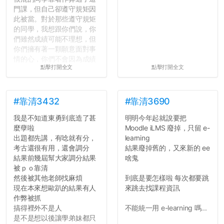
門課，但自己卻遵守規矩因
此被當。對於那些遵守規矩
的同學，我想跟你們說，你
們雖然成績可能不理想，但
你們擁有著一顆願意面對事
情的心，你們不會因為成績
點擊打開全文
點擊打開全文
壓力而選擇逃避(作弊)，在
這一點上你們做的比那些作
弊的同學好太多了，雖然成
績無法體現你們的努力，但
#靠清3432
#靠清3690
往後你們正直的態度一定會
我是不知道東勇到底造了甚
明明今年起就說要把
讓你們在社會上適應得更
麼孽啦
Moodle iLMS 廢掉，只留 e-
好。最後，那些作弊的同
出題都先講，有唸就有分，
learning
學，你們要瞭解到作弊對你
考古還很有用，還會調分
結果廢掉舊的，又來新的 ee
們而言是沒有任何好處的，
結果前幾屆幫大家調分結果
啥鬼
大學是你們唯一可以勇敢認
被ｐｏ靠清
錯但不需要付出太大代價的
然後被其他老師找麻煩
到底是要怎樣啦 每次都要跳
地方，你們在這時候如果不
現在本來想歐趴的結果有人
來跳去找課程資訊
會學會...
作弊被抓
搞得裡外不是人
不能統一用 e-learning 嗎...
是不是想以後讓學弟妹都只