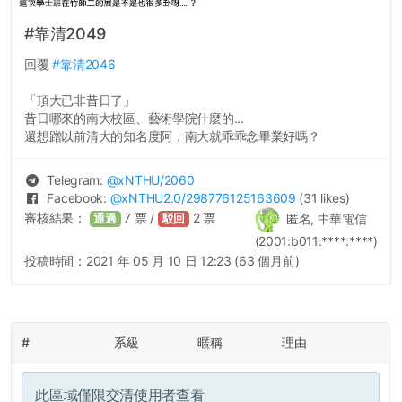
#靠清2049
回覆
#靠清2046
「頂大已非昔日了」
昔日哪來的南大校區、藝術學院什麼的...
還想蹭以前清大的知名度阿，南大就乖乖念畢業好嗎？
Telegram:
@
xNTHU
/2060
Facebook:
@
xNTHU2.0
/298776125163609
(31 likes)
審核結果：
7
票 /
2
票
匿名, 中華電信
通過
駁回
(2001:b011:****:****)
投稿時間：
2021 年 05 月 10 日 12:23 (63 個月前)
#
系級
暱稱
理由
此區域僅限交清使用者查看