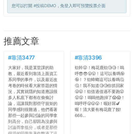
您可以打開
#投稿DEMO
，免登入即可預覽投票介面
推薦文章
#靠清3477
#靠清3396
大家好，我是某堂課的助
欸幹😲！梅花鹿欸🧐🧐！嗚
教，最近看到靠清上面資工
呼😎😎😤😤！這可以養嗎🤪
系同學的事件，以及最近改
🤪！？欸蟑螂這可以養嗎🤔
考卷的時候看大家答題的情
🤔！我不知道🧐🧐你抓回家
況，其實就隱約知道應該很
😤😤！欸借過借過不要跑😲
多人私底下都有在偷偷討
😲😲！嗚嗚他跑掉了😱😱！
論，這讓我對那些守規矩的
嗚呼呼😤😤😤！喔好屌🍆
同學感到很難過，他們看著
喔！清大要有梅花鹿了餒!
那些一起參與討論的同學拿
666...
到高分，自己卻因為沒參與
討論而拿低分，或者是那些
很混的同學靠著作弊過了這