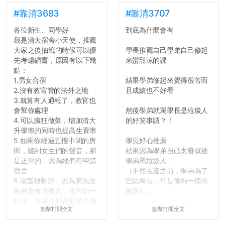
點...，希望這次事件不要助
長作弊的風氣。
#靠清3683
#靠清3707
各位新生、同學好
到底為什麼會有
反正老人我明天就要搬離新
我是清大宿舍小天使，推薦
竹，之後如何發展與我無
大家之後抽籤的時候可以優
學長推薦自己學弟自己修起
關，就當最後一天發個牢騷
先考慮碩齋，原因有以下幾
來蠻甜涼的課
吧XD，祝學弟妹們修課順利
點：
~~...
1.男女合宿
結果學弟修起來覺得很苦而
2.沒有教官管的法外之地
且成績也不好看
3.就算有人通報了，教官也
會幫你處理
然後學弟就罵學長是垃圾人
4.可以瘋狂做菜，增加清大
的好笑事蹟？！
升學率的同時也提高生育率
5.如果你經過五樓中間的房
學長好心推薦
間，聽到女生們的聲音，那
結果因為學弟自己太廢就被
是正常的，因為她們有申請
學弟罵垃圾人
宿舍
（不然在這之前，學弟為了
6.浴室很乾淨，因為來洗澡
巴結學長，可是像狗一樣乖
的男女會洗很久，也可以一
的說）...
起洗，共浴是碩齋的優良傳
點擊打開全文
點擊打開全文
統呢！
7.歡迎其他碩齋夥伴分享~