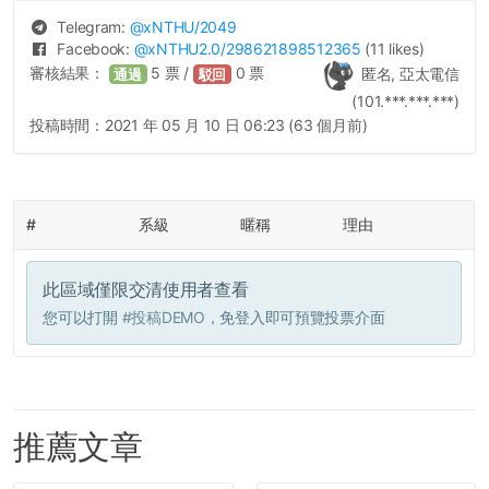
Telegram:
@
xNTHU
/2049
Facebook:
@
xNTHU2.0
/298621898512365
(11 likes)
審核結果：
5
票 /
0
票
匿名, 亞太電信
通過
駁回
(101.***.***.***)
投稿時間：
2021 年 05 月 10 日 06:23 (63 個月前)
#
系級
暱稱
理由
此區域僅限交清使用者查看
您可以打開
#投稿DEMO
，免登入即可預覽投票介面
推薦文章