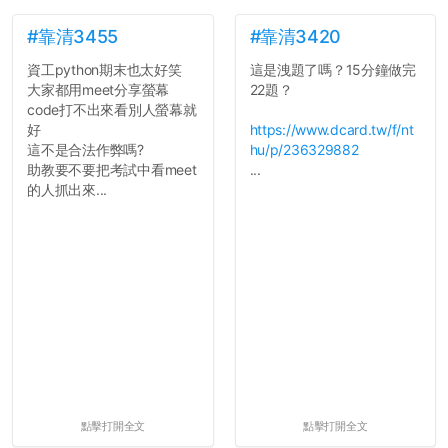
如果有任何想要我推薦的宿
舍房間，都歡迎留言讓我知
#靠清3455
#靠清3420
道...
資工python期末也太好笑
這是洩題了嗎？15分鐘做完
大家都用meet分享螢幕
22題？
code打不出來看別人螢幕就
好
https://www.dcard.tw/f/nt
這不是合法作弊嗎?
hu/p/236329882
助教要不要把考試中看meet
...
的人抓出來...
點擊打開全文
點擊打開全文