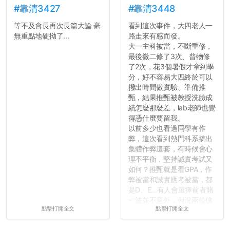
#靠清3427
#靠清3448
等不及會長再次長篇大論 毫
看到這次事件，大四老人一
無重點地硬拗了...
路走來有感而發。
大一主科被當，不斷重修，
最後微二修了3次、普物修
了2次，花3個暑假才拿到學
分，好不容易大四終於可以
撥出時間做實驗、準備推
甄，結果推甄被教授洗臉成
績怎麼那麼差，lab老師也覺
得憑什麼要留我。
以前多少也看過同學有作
弊，這次看到熱門科系搞出
集體作弊這套，有時候會心
理不平衡，堅持誠實考試又
如何？推甄就是看GPA，作
弊被當和誠實應考被當，都
是D、E...有人會選擇前者賭
一波並不意外，何況兩位佛
點擊打開全文
點擊打開全文
心教授看起來要輕輕放下
了，之後履歷不會留下汙