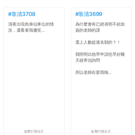
#靠清3708
#靠清3699
清夜出現肉身佔車位的情
為什麼會有已經表明不給加
況，還看著我傻笑...
簽的老師的課
選上人數超過名額的？！
我明明比他早申請也早好幾
天就寄信詢問
所以老師在耍我咯...
點擊打開全文
點擊打開全文