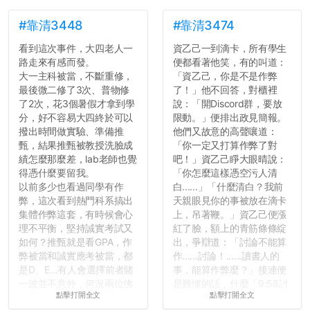
#靠清3448
#靠清3474
看到這次事件，大四老人一
資乙己一到滴卡，所有學生
路走來有感而發。
便都看著他笑，有的叫道：
大一主科被當，不斷重修，
「資乙己，你是不是作弊
最後微二修了3次、普物修
了！」他不回答，對櫃裡
了2次，花3個暑假才拿到學
說：「開Discord群，要放
分，好不容易大四終於可以
限動。」便排出政見簡報。
撥出時間做實驗、準備推
他們又故意的高聲嚷道：
甄，結果推甄被教授洗臉成
「你一定又打算作弊了對
績怎麼那麼差，lab老師也覺
吧！」資乙己睜大眼晴說：
得憑什麼要留我。
「你怎麼這樣憑空污人清
以前多少也看過同學有作
白......」「什麼清白？我前
弊，這次看到熱門科系搞出
天親眼見你的事被放在滴卡
集體作弊這套，有時候會心
上，吊著鞭。」資乙己便漲
理不平衡，堅持誠實考試又
紅了臉，額上的青筋條條綻
如何？推甄就是看GPA，作
出，爭辯道：「討論不能算
弊被當和誠實應考被當，都
作......討論！......讀書人的
是D、E...有人會選擇前者賭
事，能算作弊麼？」接連便
一波並不意外，何況兩位佛
是難懂的話，什麼「9:58討
點擊打開全文
點擊打開全文
心教授看起來要輕輕放下
論考題難度」，什麼「名譽