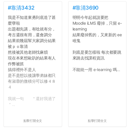
弊的同學好太多了，雖然成
績無法體現你們的努力，但
#靠清3432
#靠清3690
往後你們正直的態度一定會
我是不知道東勇到底造了甚
明明今年起就說要把
讓你們在社會上適應得更
麼孽啦
Moodle iLMS 廢掉，只留 e-
好。最後，那些作弊的同
出題都先講，有唸就有分，
learning
學，你們要瞭解到作弊對你
考古還很有用，還會調分
結果廢掉舊的，又來新的 ee
們而言是沒有任何好處的，
結果前幾屆幫大家調分結果
啥鬼
大學是你們唯一可以勇敢認
被ｐｏ靠清
錯但不需要付出太大代價的
然後被其他老師找麻煩
到底是要怎樣啦 每次都要跳
地方，你們在這時候如果不
現在本來想歐趴的結果有人
來跳去找課程資訊
會學會...
作弊被抓
搞得裡外不是人
不能統一用 e-learning 嗎...
是不是想以後讓學弟妹都只
有淑蓉的微積分可以修４８
４
我就一句 ＂還好我過了
＂...
點擊打開全文
點擊打開全文