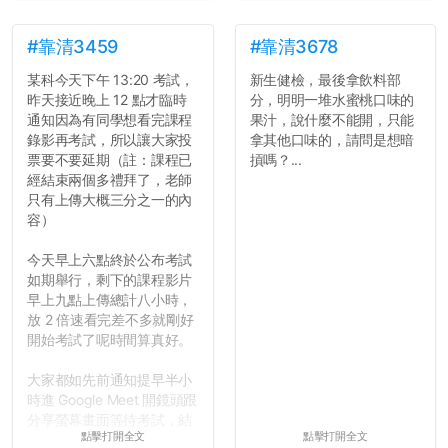
了，之後履歷不會留下汙
傷害」之類，引得眾人都哄
點...，希望這次事件不要助
笑起來：校內外充滿了快活
長作弊的風氣。
的空氣。...
#靠清3459
#靠清3678
某科今天下午 13:20 考試，
新生健檢，最後拿飲料部
反正老人我明天就要搬離新
昨天接近晚上 12 點才臨時
分，明明一堆水蜜桃口味的
竹，之後如何發展與我無
通知因為有同學想看完課程
果汁，說什麼不能開，只能
關，就當最後一天發個牢騷
錄影再考試，所以讓大家投
拿其他口味的，請問是想暗
吧XD，祝學弟妹們修課順利
票要不要延期（註：課程已
摃嗎？...
~~...
經結束兩個多禮拜了，老師
只有上傳大概三分之一的內
容）
今天早上六點終於公布考試
如期舉行，剩下的課程影片
早上九點上傳總計八小時，
放 2 倍速看完差不多就剛好
開始考試了呢時間算真好。
大家都如先前通知提早半小
時進 Google Meet 開鏡頭跟
分享螢幕畫面等待考試，結
點擊打開全文
點擊打開全文
果就是無止盡的等待，等到