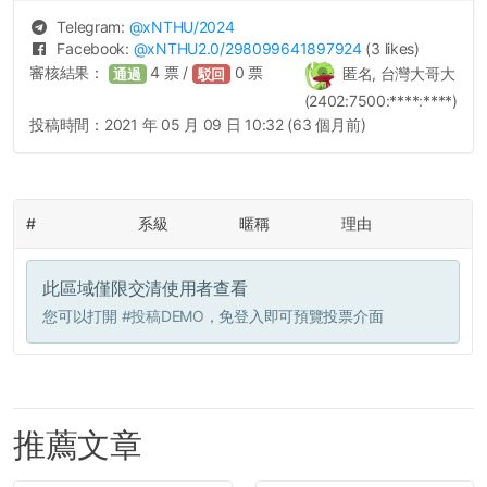
Telegram:
@
xNTHU
/2024
Facebook:
@
xNTHU2.0
/298099641897924
(3 likes)
審核結果：
4
票 /
0
票
匿名, 台灣大哥大
通過
駁回
(2402:7500:****:****)
投稿時間：
2021 年 05 月 09 日 10:32 (63 個月前)
#
系級
暱稱
理由
此區域僅限交清使用者查看
您可以打開
#投稿DEMO
，免登入即可預覽投票介面
推薦文章