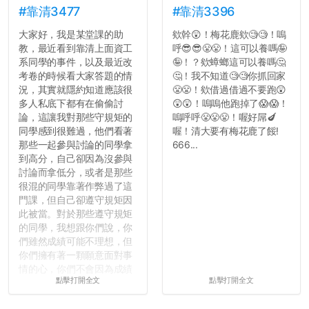
#靠清3477
#靠清3396
大家好，我是某堂課的助
欸幹😲！梅花鹿欸🧐🧐！嗚
教，最近看到靠清上面資工
呼😎😎😤😤！這可以養嗎🤪
系同學的事件，以及最近改
🤪！？欸蟑螂這可以養嗎🤔
考卷的時候看大家答題的情
🤔！我不知道🧐🧐你抓回家
況，其實就隱約知道應該很
😤😤！欸借過借過不要跑😲
多人私底下都有在偷偷討
😲😲！嗚嗚他跑掉了😱😱！
論，這讓我對那些守規矩的
嗚呼呼😤😤😤！喔好屌🍆
同學感到很難過，他們看著
喔！清大要有梅花鹿了餒!
那些一起參與討論的同學拿
666...
到高分，自己卻因為沒參與
討論而拿低分，或者是那些
很混的同學靠著作弊過了這
門課，但自己卻遵守規矩因
此被當。對於那些遵守規矩
的同學，我想跟你們說，你
們雖然成績可能不理想，但
你們擁有著一顆願意面對事
情的心，你們不會因為成績
點擊打開全文
點擊打開全文
壓力而選擇逃避(作弊)，在
這一點上你們做的比那些作