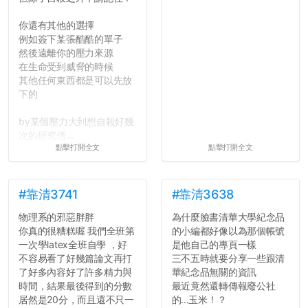
你還有其他的選擇
例如簽下某張酷酷的單子
然後遠離你的壓力來源
在生命受到威脅的時候
其他任何東西都是可以先放
下的
by某個壓力大到想自殺好幾
次的研究僧...
點擊打開全文
點擊打開全文
#靠清3741
#靠清3638
物理系的邪惡胖胖
為什麼臉書清華大學紀念品
你真的很糟糕喔 我們全班第
的小編都好像以為那個帳號
一次學latex全班自學 ，好
是他自己的專頁一樣
不容易看了好幾篇論文再打
三不五時就要分享一些跟清
了好多內容好了許多精力與
華紀念品無關的資訊
時間，結果最後得到的分數
最近竟然還轉傳報廢公社
居然是20分，而且還不只一
的...玉米！？