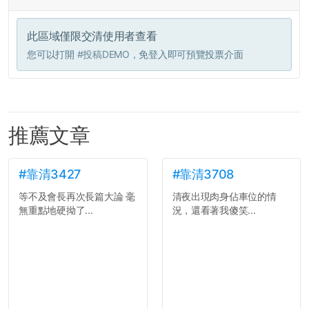
此區域僅限交清使用者查看
您可以打開
#投稿DEMO
，免登入即可預覽投票介面
推薦文章
#靠清3427
#靠清3708
等不及會長再次長篇大論 毫
清夜出現肉身佔車位的情
無重點地硬拗了...
況，還看著我傻笑...