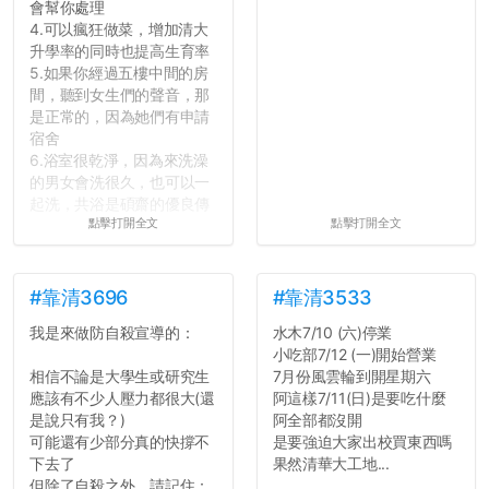
會幫你處理
4.可以瘋狂做菜，增加清大
升學率的同時也提高生育率
5.如果你經過五樓中間的房
間，聽到女生們的聲音，那
是正常的，因為她們有申請
宿舍
6.浴室很乾淨，因為來洗澡
的男女會洗很久，也可以一
起洗，共浴是碩齋的優良傳
點擊打開全文
點擊打開全文
統呢！
7.歡迎其他碩齋夥伴分享~
如果有任何想要我推薦的宿
舍房間，都歡迎留言讓我知
#靠清3696
#靠清3533
道...
我是來做防自殺宣導的：
水木7/10 (六)停業
小吃部7/12 (一)開始營業
相信不論是大學生或研究生
7月份風雲輪到開星期六
應該有不少人壓力都很大(還
阿這樣7/11(日)是要吃什麼
是說只有我？)
阿全部都沒開
可能還有少部分真的快撐不
是要強迫大家出校買東西嗎
下去了
果然清華大工地...
但除了自殺之外，請記住：