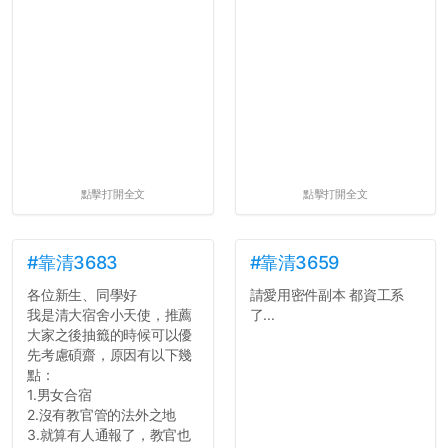
點擊打開全文
點擊打開全文
#靠清3683
#靠清3659
各位新生、同學好
請愛用密件副本 都資工系
我是清大宿舍小天使，推薦
了...
大家之後抽籤的時候可以優
先考慮碩齋，原因有以下幾
點：
1.男女合宿
2.沒有教官管的法外之地
3.就算有人通報了，教官也