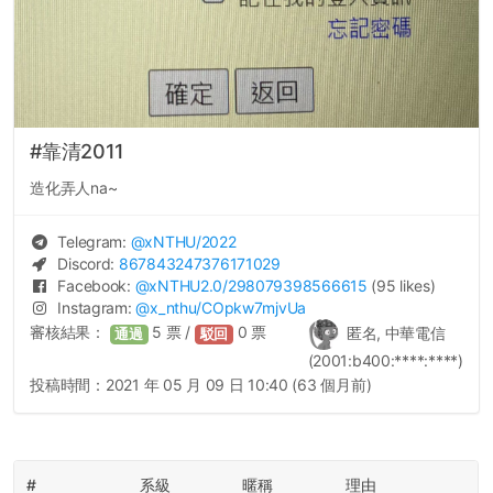
#靠清2011
造化弄人na~
Telegram:
@
xNTHU
/2022
Discord:
867843247376171029
Facebook:
@
xNTHU2.0
/298079398566615
(95 likes)
Instagram:
@
x_nthu
/COpkw7mjvUa
審核結果：
5
票 /
0
票
匿名, 中華電信
通過
駁回
(2001:b400:****:****)
投稿時間：
2021 年 05 月 09 日 10:40 (63 個月前)
#
系級
暱稱
理由