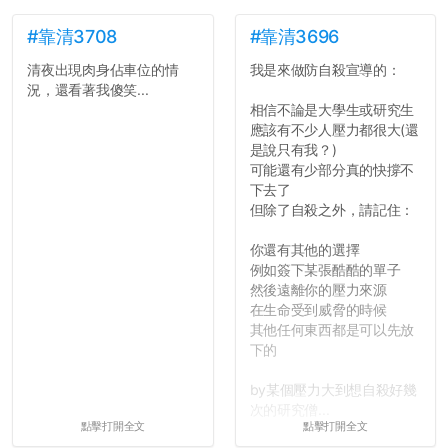
#靠清3708
#靠清3696
清夜出現肉身佔車位的情
我是來做防自殺宣導的：
況，還看著我傻笑...
相信不論是大學生或研究生
應該有不少人壓力都很大(還
是說只有我？)
可能還有少部分真的快撐不
下去了
但除了自殺之外，請記住：
你還有其他的選擇
例如簽下某張酷酷的單子
然後遠離你的壓力來源
在生命受到威脅的時候
其他任何東西都是可以先放
下的
by某個壓力大到想自殺好幾
次的研究僧...
點擊打開全文
點擊打開全文