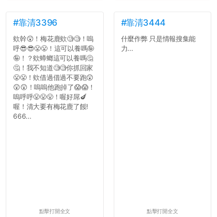
#靠清3396
#靠清3444
欸幹😲！梅花鹿欸🧐🧐！嗚
什麼作弊 只是情報搜集能
呼😎😎😤😤！這可以養嗎🤪
力...
🤪！？欸蟑螂這可以養嗎🤔
🤔！我不知道🧐🧐你抓回家
😤😤！欸借過借過不要跑😲
😲😲！嗚嗚他跑掉了😱😱！
嗚呼呼😤😤😤！喔好屌🍆
喔！清大要有梅花鹿了餒!
666...
點擊打開全文
點擊打開全文