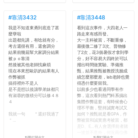
#靠清3432
#靠清3448
我是不知道東勇到底造了甚
看到這次事件，大四老人一
麼孽啦
路走來有感而發。
出題都先講，有唸就有分，
大一主科被當，不斷重修，
考古還很有用，還會調分
最後微二修了3次、普物修
結果前幾屆幫大家調分結果
了2次，花3個暑假才拿到學
被ｐｏ靠清
分，好不容易大四終於可以
然後被其他老師找麻煩
撥出時間做實驗、準備推
現在本來想歐趴的結果有人
甄，結果推甄被教授洗臉成
作弊被抓
績怎麼那麼差，lab老師也覺
搞得裡外不是人
得憑什麼要留我。
是不是想以後讓學弟妹都只
以前多少也看過同學有作
有淑蓉的微積分可以修４８
弊，這次看到熱門科系搞出
４
集體作弊這套，有時候會心
理不平衡，堅持誠實考試又
我就一句 ＂還好我過了
如何？推甄就是看GPA，作
＂...
弊被當和誠實應考被當，都
是D、E...有人會選擇前者賭
一波並不意外，何況兩位佛
點擊打開全文
點擊打開全文