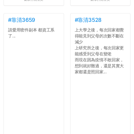
心教授看起來要輕輕放下
了，之後履歷不會留下汙
點...，希望這次事件不要助
長作弊的風氣。
#靠清3659
#靠清3528
請愛用密件副本 都資工系
上大學之後，每次回家都覺
反正老人我明天就要搬離新
了...
得能見到父母的次數不斷在
竹，之後如何發展與我無
減少
關，就當最後一天發個牢騷
上研究所之後，每次回家更
吧XD，祝學弟妹們修課順利
能感受到父母在變老
~~...
而現在因為疫情不敢回家，
想到就好難過，還是其實大
家都還是照回家...