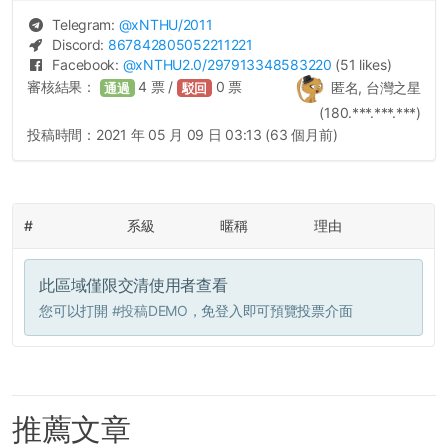
Telegram:
@
xNTHU
/2011
Discord:
867842805052211221
Facebook:
@
xNTHU2.0
/297913348583220
(51 likes)
審核結果：
4
票 /
0
票
匿名, 台灣之星
通過
駁回
(180.***.***.***)
投稿時間：
2021 年 05 月 09 日 03:13 (63 個月前)
#
系級
暱稱
理由
此區域僅限交清使用者查看
您可以打開
#投稿DEMO
，免登入即可預覽投票介面
推薦文章