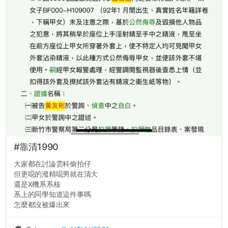
#靠清1990
大家都在討論雲科偷拍仔
但更噁的潑精噁男就在清大
還是X機系系核
系上的同學知道這件事嗎
怎麼都沒被爆出來