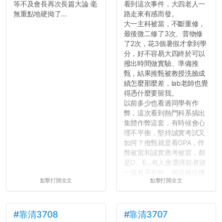
等不及會長再次長篇大論 毫
看到這次事件，大四老人一
無重點地硬拗了...
路走來有感而發。
大一主科被當，不斷重修，
最後微二修了3次、普物修
了2次，花3個暑假才拿到學
分，好不容易大四終於可以
撥出時間做實驗、準備推
甄，結果推甄被教授洗臉成
績怎麼那麼差，lab老師也覺
得憑什麼要留我。
以前多少也看過同學有作
弊，這次看到熱門科系搞出
集體作弊這套，有時候會心
理不平衡，堅持誠實考試又
如何？推甄就是看GPA，作
弊被當和誠實應考被當，都
是D、E...有人會選擇前者賭
一波並不意外，何況兩位佛
點擊打開全文
點擊打開全文
心教授看起來要輕輕放下
了，之後履歷不會留下汙
點...，希望這次事件不要助
長作弊的風氣。
#靠清3708
#靠清3707