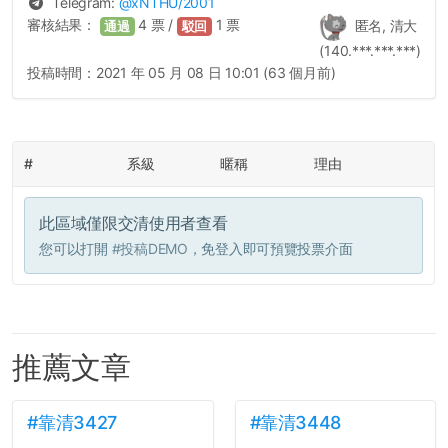
Telegram:
@
xNTHU
/2001
審核結果：
4
票 /
1
票
匿名, 清大
通過
駁回
(140.***.***.***)
投稿時間：
2021 年 05 月 08 日 10:01 (63 個月前)
#
系級
暱稱
理由
此區域僅限交清使用者查看
您可以打開
#投稿DEMO
，免登入即可預覽投票介面
推薦文章
#靠清3427
#靠清3448