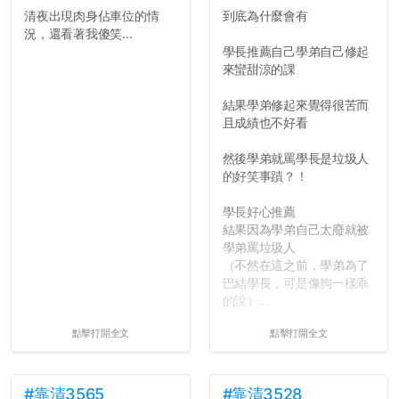
清夜出現肉身佔車位的情
到底為什麼會有
反正老人我明天就要搬離新
況，還看著我傻笑...
竹，之後如何發展與我無
學長推薦自己學弟自己修起
關，就當最後一天發個牢騷
來蠻甜涼的課
吧XD，祝學弟妹們修課順利
~~...
結果學弟修起來覺得很苦而
且成績也不好看
然後學弟就罵學長是垃圾人
的好笑事蹟？！
學長好心推薦
結果因為學弟自己太廢就被
學弟罵垃圾人
（不然在這之前，學弟為了
巴結學長，可是像狗一樣乖
的說）...
點擊打開全文
點擊打開全文
#靠清3565
#靠清3528